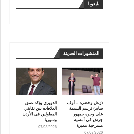
تابعونا
المنشورات الحديثة
(زعل وخضرة – أوف
الدويري يؤكد عمق
سايد) ترسم البسمة
العلاقات بين نقابتي
على وجوه جمهور
المقاولين في الأردن
جرش في أمسية
وسوريا
مسرحية مميزة
07/08/2026
07/08/2026