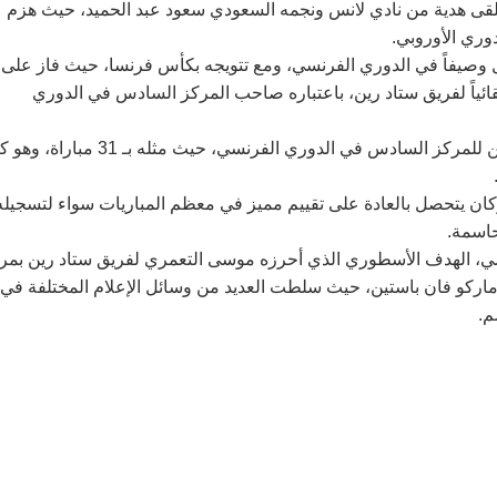
لقى هدية من نادي لانس ونجمه السعودي سعود عبد الحميد، حيث هزم
ري الأوروبي.
ل وصيفاً في الدوري الفرنسي، ومع تتويجه بكأس فرنسا، حيث فاز على
 تذهب تلقائياً لفريق ستاد رين، باعتباره صاحب المركز السادس في الدوري
وكان موسى التعمري قد لعب دوراً مهماً في احتلال فريق ستاد رين للمركز السادس في الدوري الفرنسي، حيث مثله ب
ال الدوري الفرنسي سوى عن 3 مواجهات، وكان يتحصل بالعادة على تقييم مميز في معظم المباريات سواء لتسجيل
ي، الهدف الأسطوري الذي أحرزه موسى التعمري لفريق ستاد رين بم
نجم الأسطوري ماركو فان باستين، حيث سلطت العديد من وسائل الإعلام المختلفة في
م.