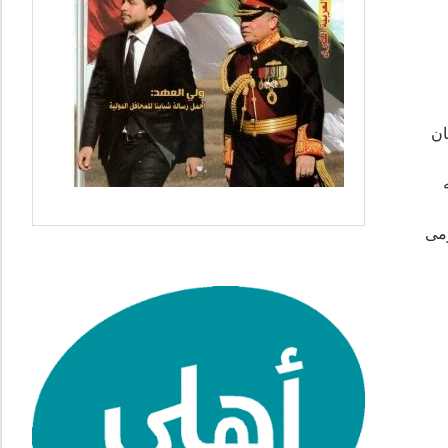
ـ 31 مباراة، وهو كان
ه
رمى