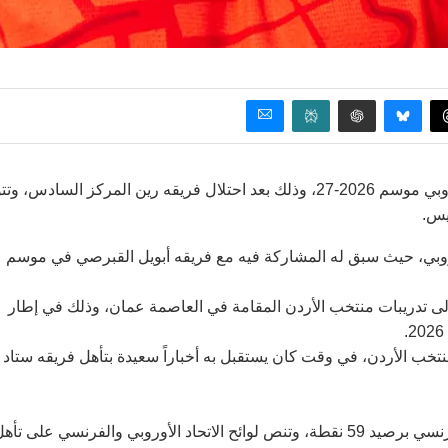
ضمن الأردني موسى التعمري المشاركة في مسابقة الدوري الأوروبي موسم 2026-27، وذلك بعد احتلال فريقه رين المركز السادس،
يس.
روبي، حيث سبق له المشاركة فيه مع فريقه أبويل القبرصي في موسم
لى تدريبات منتخب الأردن المقامة في العاصمة عمان، وذلك في إطار
تخب الأردن، في وقت كان يستقبل به أخباراً سعيدة بتأهل فريقه ستاد
استقر ستاد رين في المركز السادس على سلم ترتيب الدوري الفرنسي برصيد 59 نقطة، وتنص لوائح الاتحاد الأوروبي والفرنسي على تأ