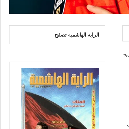
الراية الهاشمية تصفح
 وتتويج
هل