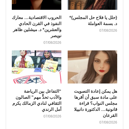
{حلل يا فلاح حل المجلس}*
الحروب الاقتصادية… معارك
د. بسمة العواملة
النفوذ في القرن الحادي
والعشرين* د. ميشلين ظاهر
07/08/2026
نويصر
07/08/2026
هل يمكن إعادة التصويت
“التفاعل بين الرياضة
على مادة سبق أن أقرها
والأدب تحدٍّ مهم” الصالون
مجلس النواب؟ قراءة
الثقافي لنادي الزمالك يكرم
قانونية… الدكتورة دانييلا
أمل الرندي
القرعان
07/08/2026
07/08/2026