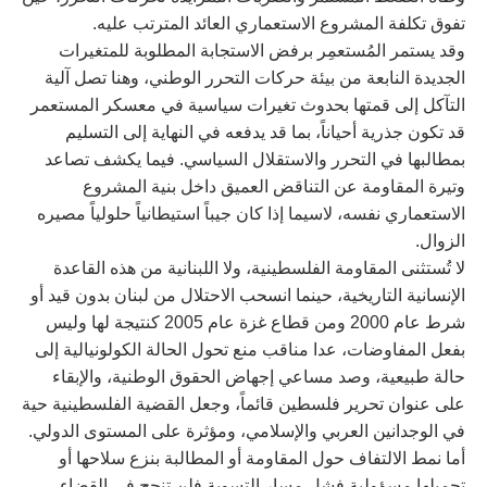
تفوق تكلفة المشروع الاستعماري العائد المترتب عليه.
وقد يستمر المُستعمِر برفض الاستجابة المطلوبة للمتغيرات
الجديدة النابعة من بيئة حركات التحرر الوطني، وهنا تصل آلية
التآكل إلى قمتها بحدوث تغيرات سياسية في معسكر المستعمر
قد تكون جذرية أحياناً، بما قد يدفعه في النهاية إلى التسليم
بمطالبها في التحرر والاستقلال السياسي. فيما يكشف تصاعد
وتيرة المقاومة عن التناقض العميق داخل بنية المشروع
الاستعماري نفسه، لاسيما إذا كان جيباً استيطانياً حلولياً مصيره
الزوال.
لا تُستثنى المقاومة الفلسطينية، ولا اللبنانية من هذه القاعدة
الإنسانية التاريخية، حينما انسحب الاحتلال من لبنان بدون قيد أو
شرط عام 2000 ومن قطاع غزة عام 2005 كنتيجة لها وليس
بفعل المفاوضات، عدا مناقب منع تحول الحالة الكولونيالية إلى
حالة طبيعية، وصد مساعي إجهاض الحقوق الوطنية، والإبقاء
على عنوان تحرير فلسطين قائماً، وجعل القضية الفلسطينية حية
في الوجدانين العربي والإسلامي، ومؤثرة على المستوى الدولي.
أما نمط الالتفاف حول المقاومة أو المطالبة بنزع سلاحها أو
تحميلها مسؤولية فشل مسار التسوية فلن تنجح في القضاء