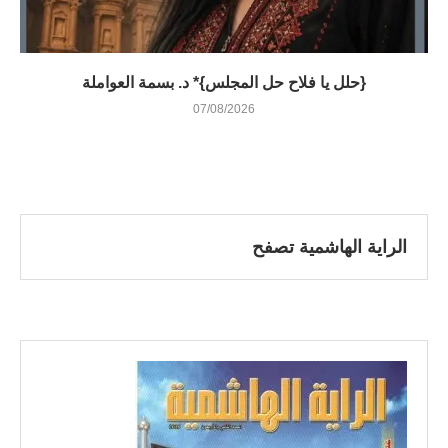
{حلل يا فلاح حل المجلس}* د. بسمة العواملة
07/08/2026
الراية الهاشمية تصفح