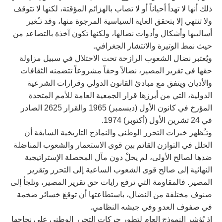
ذلك أنها لا تهدأ أحياناً أو لا تصاب بالهزائم المؤقتة، لكنها لا تتوقف
ولا تنتهي إلا بتحقق الغاية السياسية المرجوة منها، وقد تـُغير
أساليبها وأشكال وأدوات نضالها، ولكنها تكون آخذة بالتصاعد من
حيث نمط الوتيرة والانتشار الجغرافي.
ويُعتبر نضال الشعوب الرازحة تحت الاحتلال في سبيل مزاولة
حقها في تقرير المصير، نضالاً وحقاً مشروعاً تتضمنه الثقافات
والأديان ويتفق مع مبادئ القانون الدولي وقرارات الشرعية
الدولية، التي من أبرزها قرار الجمعية العامة للأمم المتحدة
المؤرخ في كانون الأول (ديسمبر) 1965 والقرار 2625 الصادر
في 24 تشرين الأول (أكتوبر) 1974.
وتـُظهر خبرات التحرر الوطني والنماذج التاريخية السابقة أن
الخلل في التوازن القائم بين قوى الاستعمار والشعوب المناضلة
ضدها لصالح الأولى، لم يحلْ دون مآل المحصلة الإستراتيجية
النهائية إلى صالح قوى الشعوب الساعية إلى التحرر وتقرير
المصير. فالمقاومة التي ترفع رايات حق تقرير المصير، وتلجأ إلى
صنوف مختلفة من النضال، باستطاعتها أن توقعَ خسائر ضخمة
في صفوف العدو وفي جيشه النظامي.
إذ يُؤشر النموذج العام لتطور حركات التحرر الوطني على نجاحها