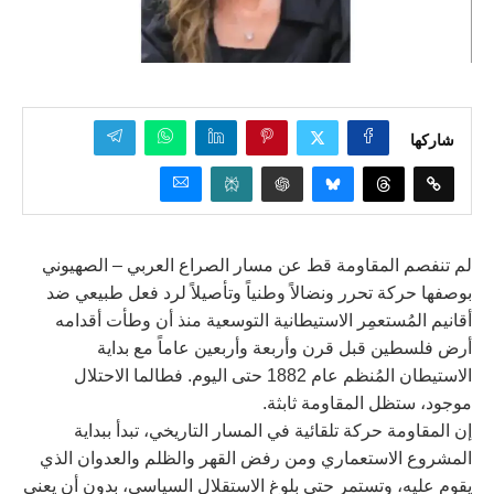
شاركها
لم تنفصم المقاومة قط عن مسار الصراع العربي – الصهيوني
بوصفها حركة تحرر ونضالاً وطنياً وتأصيلاً لرد فعل طبيعي ضد
أقانيم المُستعمِر الاستيطانية التوسعية منذ أن وطأت أقدامه
أرض فلسطين قبل قرن وأربعة وأربعين عاماً مع بداية
الاستيطان المُنظم عام 1882 حتى اليوم. فطالما الاحتلال
موجود، ستظل المقاومة ثابثة.
إن المقاومة حركة تلقائية في المسار التاريخي، تبدأ ببداية
المشروع الاستعماري ومن رفض القهر والظلم والعدوان الذي
يقوم عليه، وتستمر حتى بلوغ الاستقلال السياسي، بدون أن يعني