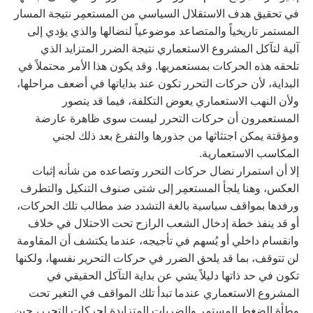
في تحقيق هدف الاستقلال السياسي من المستعمِر نتيجة المسار
المستمر تاريخياً والمتصاعد موضوعياً لنضالها والذي يؤدي إلى
آلية لتآكل المشروع الاستعماري نتيجة الضرر المتزايد الذي
تلحقه هذه الحركات بمستعمريها. وقد يكون هذا الأمر محتملاً في
البداية، لأن حركات التحرر تكون عند بداياتها في أضعف مراحلها،
ولأن النهب الاستعماري يعوض التكلفة، فيما قد يتصور
المستعمرون أن حركات التحرر ليست سوى ظاهرة عارضة
ومؤقتة يمكن اجتثاثها من جذورها والتفرغ بعد ذلك لجني
المكاسب الاستعمارية.
إلا أن استمرار نضال حركات التحرر وتصاعده من شأنه إثبات
العكس، وهنا يلجأ المستعمِر إلى شتى صنوف التنكيل والتطرف
ورفدها بمواقف سياسية بالغة التشدد ضد مطالب تلك الحركات،
أو قد ينفذ خطة إدخال الشعب الرازح تحت الاحتلال في خلاف
وانقسام داخلي أو يُسهم في تأجيجه، عندما يكتشف أن المقاومة
لن تتوقف، بما قد يلحق الضرر في حركات التحرير نفسها، ولكنها
تكون في حد ذاتها دليلاً يشي عن بداية التآكل الحقيقي في
المشروع الاستعماري عندما تبدأ تلك المواقف في التغير تحت
وطأة الضغط المستمر والضربات المتزايدة لحركات التحرر، حين