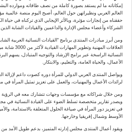
إمكاناته ما لم يستفد بصورة كاملة من نصف طاقاته وموارده البشر
العالم العربي ونظيراتهن حول العالم، أصبح اليوم منصة عالمية مؤثر
حققناه من إنجازات مؤثرة، وبالأثر الإيجابي الذي تركناه في حياة ال
الشركاء وأعضاء مجلس الإدارة والداعمين والقيادات الشابة الذين
العلاقات المه
النسائية الراسخة عبر برامج الإرشاد والتوجيه المتبادل، يسهم الب
الأعمال، والحياة العامة، والتعليم، والابتكار.
ويواصل المنتدى العربي الدولي للمرأة دوره كصوت داعم لإزالة الع
لرائدات الأعمال والمهنيات، والعمل على تعزيز تمثيل المرأة في مجا
ومن خلال شراكاته مع مؤسسات وجهات تتشارك معه في الرؤية والأ
ويصدر تقارير متخصصة تسلط الضوء على القيادة النسائية في مجالا
في تعزيز دور المرأة في صياغة الحلول المتعلقة بالاستدامة، والأم
الأوسط وشمال إفريقيا وخارجها.
ويقود أعمال المنتدى مجلس إدارته المتميز، بدعم طويل الأمد من ش