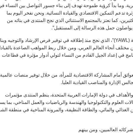
ية. وما بدأ كرؤية طموحة تهدف إلى بناء جسور التواصل بين النساء في
ة تدعم التمكين الاقتصادي والقيادة النسائية. ونحن نفخر اليوم بما
كثيرين، كما نعتز بالمجتمع الاستثنائي الذي نجح المنتدى في بنائه من
 يواصلون حمل هذه الرسالة إلى المستقبل”.
ومن أبرز مبادرات المنتدى برنامج “القيادات النسائية العربية الشابة (YAWL)”، الذي نجح منذ إطلاقه في توفير فرص الإرشاد والتوجيه وبن
نية وتطوير المهارات القيادية لأكثر من 3000 شابة من مختلف أنحاء العالم العربي. ومن خلال ربط المواهب الصاعدة بالقي
رنامج في إعداد الجيل القادم من النساء لتولي أدوار مؤثرة في قطاعات
وائق أمام المشاركة الاقتصادية للمرأة، من خلال توفير منصات عالمية
لس الإدارة والمناصب القيادية العليا.
هداف في دولة الإمارات العربية المتحدة، ينظم المنتدى مؤتمرات
ت العلوم والتكنولوجيا والهندسة والرياضيات والعمل المناخي، بما يس
ن الغذائي والمائي، والطاقة النظيفة، والمرونة المناخية في منطقة الش
ركائه العالميين، ومن بينهم