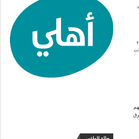
اء
ادات
هم
رق
حالة الطقس