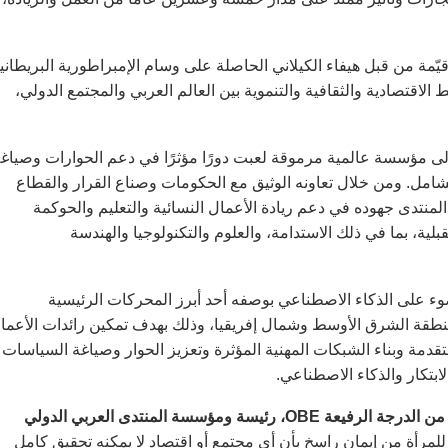
لعربي الدولي للمرأة في لندن عام 2001 بمبادرة قيّمة من قبل هيفاء الكيلاني الحاصلة على وسام الإمبراطورية البريطان
تعزيز الروابط الاقتصادية والثقافية والتنموية بين العالم العربي والمجتمع الدولي،
 إلى مؤسسة عالمية مرموقة لعبت دورًا مؤثرًا في دعم الحوارات وصياغ
الشامل. ومن خلال تعاونه الوثيق مع الحكومات وصناع القرار والقطاع
نتدى جهوده في دعم ريادة الأعمال النسائية والتعليم والحوكمة
ة، بما في ذلك الاستدامة، والعلوم والتكنولوجيا والهندسة
خلال تسليط الضوء على الذكاء الاصطناعي بوصفه أحد أبرز المحركات الرئيسية
ي منطقة الشرق الأوسط وشمال إفريقيا، وذلك بهدف تمكين رائدات الأعما
تقدمة وبناء الشبكات المهنية المؤثرة وتعزيز الحوار وصياغة السياسات
ابتكار والذكاء الاصطناعي.
هيفاء الكيلاني الحاصلة على وسام الإمبراطورية البريطانية من الدرجة الرفيعة OBE، رئيسة ومؤسسة المنتدى العربي الدولي
لمرأة من إيمان راسخ بأن أي مجتمع أو اقتصاد لا يمكنه تحقيق كامل