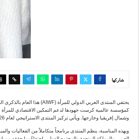
شاركها
يحتفي المنتدى العربي الدولي لل
كمؤسسة عالمية كرست جهودها لدعم التمكين الاقتصادي للمرأة و
وشمال إفريقيا وخارجها. ويأتي تركيز المنتدى الاستراتيجي لعام 2026 على دعم النساء للنجاح والتميز في الاقتصاد الرقمي.
وبهذه المناسبة، ينظم المنتدى برنامجاً متكاملاً من الفعاليات وا
العربي والمملكة المتحدة والمجتمع الدولي، احتفاءً بما حققه من 