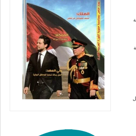
ية
ة
ل