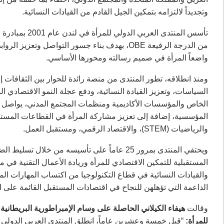
وتجديداً لالتزامه بتمكين الجيل القادم من القيادات النسائية.
تأسس المنتدى ا
من الدرجة الرفيعة OBE، بهدف بناء جسور التواصل و
واضعاً المرأة في صميم رسالته ومحورها الأساسي.
ومنذ انطلاقه، تطور المنتدى من منصة رائدة للحوار بين الثقافات
السياسات، وتعزيز القيادة النسائية، ودفع عجلة النمو الاقتصادي 
الخاص والمؤسسات الأكاديمية ومنظمات المجتمع المدني، يواصل الم
المؤسسية، إضافة إلى تعزيز مشاركة المرأة في القطاعات المستقبلي
والرياضيات (STEM)، والاقتصاد الرقمي، ومستقبل العمل.
ويحتفي المنتدى بمرور 25 عاماً على تأسيسه من 
المستقبلية للتمكين الاقتصادي للمرأة وريادة الأعمال التقنية ف
والقيادات النسائية في قطاع التكنولوجيا من اكتساب المهارات الم
الداعمة التي تؤهلهن للنجاح في اقتصادات المستقبل القائمة على ال
وقالت
للمرأة:
“قبل خمسة وعشرين عاماً، انطلق المنتدى العربي الدولي ل