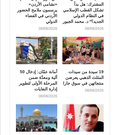
المشترك: هل بدأ
«نشامى الأردن»
تشكل القطب الإسلامي
يرسمون ملامح الحضور
في النظام الدولي
الأردني في الفضاء
الجديد؟* د. محمد الجبور
الدولي
08/08/2026
08/08/2026
19 سيدة من سيدات
أمانة عمّان: إدخال 50
المثلث الذهبي يعرضن
آلية ومعدّة ضمن
منتجاتهن في سوق جارا
المرحلة الأولى لتطوير
إدارة النفايات
08/08/2026
08/08/2026