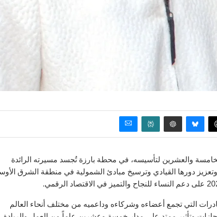
مرأة (AIWF) هذا العام بالذكرى الخامسة والعشرين لتأسيسه، في محطة بارزة تُجسد مسيرته الرائدة
تعزيز دورها القيادي وترسيخ مبادئ الشمولية في منطقة الشرق الأو
لمبادرات التي تجمع أعضاءه وشركاءه وداعميه من مختلف أنحاء العالم
إنجازات وتأثير ممتد على مدار خمسة وعشرين عاماً من العمل والريادة،