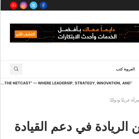
العروبة كتب
“THE NETCAST” — WHERE LEADERSIP, STRATEGY, INNOVATION, AND...
ولي للمرأة يحتفي بمرور 25 عاماً من الريادة في دعم القيادة