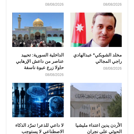
08/08/2026
08/08/2026
مخلد الشوبكي* عبدالهادي
الداخلية السورية: تحييد
راجي المجالي
عناصر من داعش الإرهابي
حاولا زرع عبوة ناسفة
08/08/2026
08/08/2026
الأردن يدين اعتداء مليشيا
لا داعي للذعر! تمرّد الذكاء
الحوثي على نجران
الاصطناعي لا يستوجب