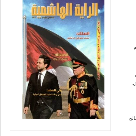
م
.
الح