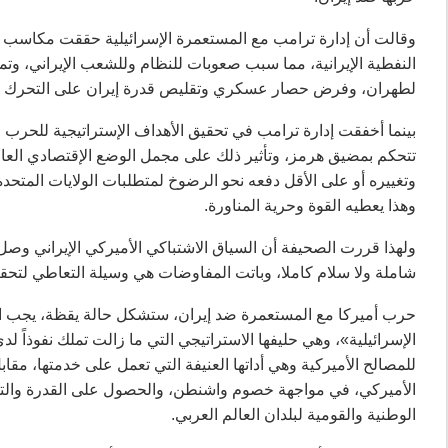
وقالت أن إدارة ترامب مع المستعمرة الإسرائيلية حققت مكاسب ت
النفطية الإيرانية، مما سبب صعوبات للنظام وللشعب الإيراني، وت
لطهران، وفرض حصار عسكري وتقليص قدرة إيران على التحرك ب
بينما أخفقت إدارة ترامب في تحقيق الأهداف الإستراتيجية للحرب 
تتحكم بمضيق هرمز، وتأثير ذلك على مجمل الوضع الإقتصادي العال
وتغييره أو على الأقل دفعه نحو الرضوخ لمتطلبات الولايات المتحدة
وهذا يعطيه القوة وحرية المناورة.
ولهذا قررت الصحيفة أن السياق الاشتباكي الأميركي الإيراني وص
شاملة ولا سلام كاملا، وباتت المفاوضات هي وسيلة التعاطي لتح
حرب أميركا مع المستعمرة ضد إيران، ستشكل حالة يقظة، يجب الاست
الإسرائيلية»، وهي حليفها الاستراتيجي التي ما زالت تملك نفوذا
للمصالح الأميركية وهي أداتها العنيفة التي تعمل على خدمتها، م
الأميركي، في مواجهة خصوم واشنطن، والحصول على القدرة والتفو
الوطنية والقومية لبلدان العالم العربي.