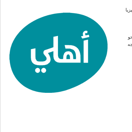
زيا
حو
جه