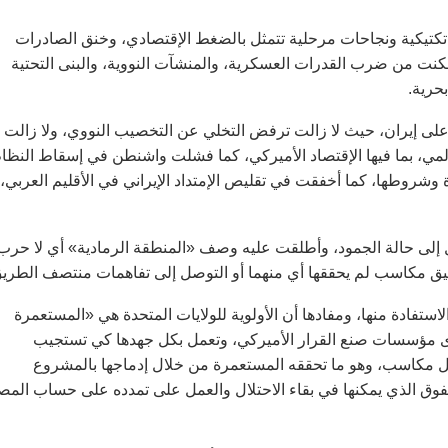
كتيكية ونجاحات مرحلية تتمثل بالضغط الإقتصادي، وخنق الصادرات
مكنت من ضرب القدرات العسكرية، والمنشآت النووية، والبنى التحتية
حرية.
على إيران، حيث لا زالت ترفض التخلي عن التخصيب النووي، ولا زالت
مي، بما فيها الإقتصاد الأميركي، كما فشلت واشنطن في إسقاط النظا
 وشروطها، كما أخفقت في تقليص الإمتداد الإيراني في الأقليم العربي،
ل إلى حالة الجمود، وأطلقت عليه وصف «المنطقة الرمادية» أي لا حرب
قيق مكاسب لم يحققها أي منهما أو التوصل إلى تفاهمات منتصف الطريق
فادة منها، ومفادها أن الأولوية للولايات المتحدة هي «المستعمرة
ً لدى مؤسسات صنع القرار الأميركي، وتعمل بكل جهدها كي تستجيب
قابل مكاسب، وهو ما تحققه المستعمرة من خلال إدماجها بالمشروع
ق الذي يمكنها في بقاء الاحتلال والعمل على تمدده على حساب المص