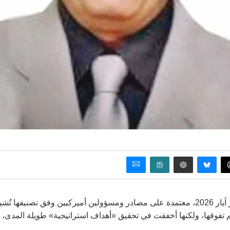
أوردت صحيفة وول ستريت جورنال، مقالاً تحليلياً، نشرته أول شهر آيار 2026، معتمدة على مصادر ومسؤولين أميركيين وفق تصنيفها تُ
 تفوقها، ولكنها أخفقت في تحقيق «أهداف استراتيجية» طويلة المدى، 