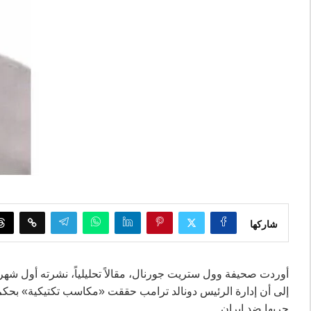
شاركها
إلى أن إدارة الرئيس دونالد ترامب حققت «مكاسب تكتيكية» بحكم
حربها ضد إيران.