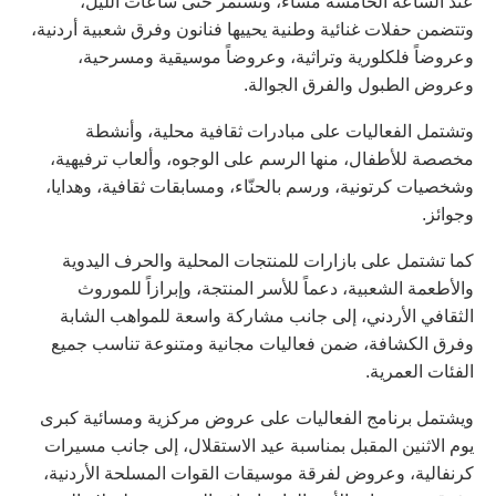
عند الساعة الخامسة مساءً، وتستمر حتى ساعات الليل،
وتتضمن حفلات غنائية وطنية يحييها فنانون وفرق شعبية أردنية،
وعروضاً فلكلورية وتراثية، وعروضاً موسيقية ومسرحية،
وعروض الطبول والفرق الجوالة.
وتشتمل الفعاليات على مبادرات ثقافية محلية، وأنشطة
مخصصة للأطفال، منها الرسم على الوجوه، وألعاب ترفيهية،
وشخصيات كرتونية، ورسم بالحنّاء، ومسابقات ثقافية، وهدايا،
وجوائز.
كما تشتمل على بازارات للمنتجات المحلية والحرف اليدوية
والأطعمة الشعبية، دعماً للأسر المنتجة، وإبرازاً للموروث
الثقافي الأردني، إلى جانب مشاركة واسعة للمواهب الشابة
وفرق الكشافة، ضمن فعاليات مجانية ومتنوعة تناسب جميع
الفئات العمرية.
ويشتمل برنامج الفعاليات على عروض مركزية ومسائية كبرى
يوم الاثنين المقبل بمناسبة عيد الاستقلال، إلى جانب مسيرات
كرنفالية، وعروض لفرقة موسيقات القوات المسلحة الأردنية،