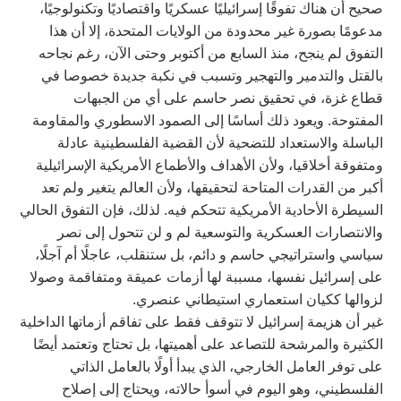
صحيح أن هناك تفوقًا إسرائيليًا عسكريًا واقتصاديًا وتكنولوجيًا،
مدعومًا بصورة غير محدودة من الولايات المتحدة، إلا أن هذا
التفوق لم ينجح، منذ السابع من أكتوبر وحتى الآن، رغم نجاحه
بالقتل والتدمير والتهجير وتسبب في نكبة جديدة خصوصا في
قطاع غزة، في تحقيق نصر حاسم على أي من الجبهات
المفتوحة. ويعود ذلك أساسًا إلى الصمود الاسطوري والمقاومة
الباسلة والاستعداد للتضحية لأن القضية الفلسطينية عادلة
ومتفوقة أخلاقيا، ولأن الأهداف والأطماع الأمريكية الإسرائيلية
أكبر من القدرات المتاحة لتحقيقها، ولأن العالم يتغير ولم تعد
السيطرة الأحادية الأمريكية تتحكم فيه. لذلك، فإن التفوق الحالي
والانتصارات العسكرية والتوسعية لم و لن تتحول إلى نصر
سياسي واستراتيجي حاسم و دائم، بل ستنقلب، عاجلًا أم آجلًا،
على إسرائيل نفسها، مسببة لها أزمات عميقة ومتفاقمة وصولا
لزوالها ككيان استعماري استيطاني عنصري.
غير أن هزيمة إسرائيل لا تتوقف فقط على تفاقم أزماتها الداخلية
الكثيرة والمرشحة للتصاعد على أهميتها، بل تحتاج وتعتمد أيضًا
على توفر العامل الخارجي، الذي يبدأ أولًا بالعامل الذاتي
الفلسطيني، وهو اليوم في أسوأ حالاته، ويحتاج إلى إصلاح