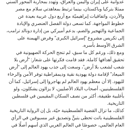
عدوانية على إيران واليمن والعراق، وتهدد بمحاربة المحور السني
ممثلا بتركيا وباكستان، بينما ترتبط بمعاهدتي سلام مع مصر
والأردن، واتفاقيات إبراهيميّة مع أربع دول عربية بعيدة عن
خطوط المواجهة. كما تسعى دولة الفصل العنصري والإبادة
الجماعية والتهجير والضم، بدعم أميركي من إدارة دونالد ترامب،
إلى تكريس مشروع “إسرائيل الكبرى” وفرض الهيمنة على
الشرق الأوسط بأسره.
ومع ذلك، ورغم كل ما سبق، لم تنجح الحركة الصهيونية في
تحقيق أهدافها كاملة. فقد قامت فكرتها على شعار: “أرض بلا
شعب لشعب بلا أرض”، وسعت إلى جذب يهود العالم إلى “أرض
الميعاد” لإقامة دولة يهودية نقية وديمقراطية توفر الأمن والرخاء
لليهود. إلا أن معظم يهود العالم لم يهاجروا إلى إسرائيل، كما أن
الفلسطينيين، أصحاب البلاد الأصليين، لا يزالون يشكلون، ولو
بأغلبية طفيفة، أكثر من نصف السكان المقيمين في فلسطين
التاريخية.
كذلك، ما تزال القضية الفلسطينية حيّة، بل إن الرواية التاريخية
الفلسطينية باتت تحظى بتبنٍّ وتصديق غير مسبوقين في الرأي
العام العالمي، خصوصًا في العالم الغربي الذي أسهم أصلًا في