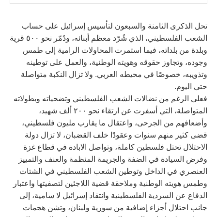
تحل الذكرى الثامنة والسبعون لتأسيس إسرائيل على حساب
الشعب الفلسطيني، الذي شُرّد معظم أبنائه، ودُمّر نحو ٥٠٠ قرية
وبلدة من بلداته، فيما استمرت المحاولات الرامية إلى طمس
وجوده، وتجاوز حقوقه وهويته الوطنية، والعمل على توطينه
وتذويبه، خصوصًا في محيطه العربي. ولا تزال النكبة متواصلة
حتى اليوم.
فعلى الرغم من نضالات الشعب الفلسطيني وتضحياته وبطولاته
المتواصلة، التي أسفرت عن ارتقاء نحو ٢٠٠ ألف شهيد،
وأضعافهم من الجرحى، واعتقال ما يقارب مليون فلسطيني،
قضى كثير منهم سنوات وعقودًا خلف القضبان، لا تزال دولة
الاحتلال تحتل فلسطين كاملة، وتواصل الابادة في قطاع غزة
وفرض السيادة في الضفة والجريمة المنظمة والعنف والتمييز
العنصري في الداخل وتوطين الشعب الفلسطيني في الشتات
وطمس هويته الوطنية وملاحقة قضية اللاجئين لتصفيتها واعتبار
الدفاع عن السردية الفلسطينية وانتقاد إسرائيل لا سامية، إلى
جانب احتلال أجزاء إضافية من سورية ولبنان، وتشن هجمات