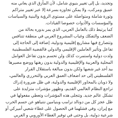
وتجديد، بل إلى تغيير بنيوي شامل، لأن المأزق الذي يعاني منه
عميق ومركب، ولا يمكن تجاوزه بسرعة إلا عبر تغيير متراكم
وثورة شاملة ومتواصلة على مستوى الرؤية والبنية والسياسات
والمؤسسات والأدوات خصوصا القيادات.
كما يرتبط ذلك بالعامل العربي، الذي يمر بدوره بحالة من
الضعف والتفكك وغياب المشروع العربي في منطقة تتنافس
وتتصارع فيها مشاريع إقليمية ودولية، إضافة إلى الحاجة إلى
تفاعل وتأثير العاملين الإقليمي والدولي فالقضية الفلسطينية
ولدت دولية واستمرت كذلك ولن تحسم بدون تفاعل العوامل
المحلية والعربية والإقليمية والدولية بدون رهنها ووضع مصيرها
بيد أحد غير شعبها ولكن بدون مبالغة باستقلال القرار
الفلسطيني إلى حد اضعاف العمق العربي والتحرري والعالمي،
ولا ذوبان بالمحاور الإقليمية والدولية، في ظل ضرورة إدراك
تراجع النظام العالمي القديم، وظهور مؤشرات متزايدة على
تشكل عالم جديد. وتتجلى هذه المؤشرات وتعطي مفعولها في
ظل عجز كل من دونالد ترامب وبنيامين نتنياهو عن حسم الحرب
مع إيران، وفي فشلهما في الحصول على غطاء شعبي أميركي أو
شرعية دولية، بل وحتى في توفير الغطاء الأوروبي و الغربي