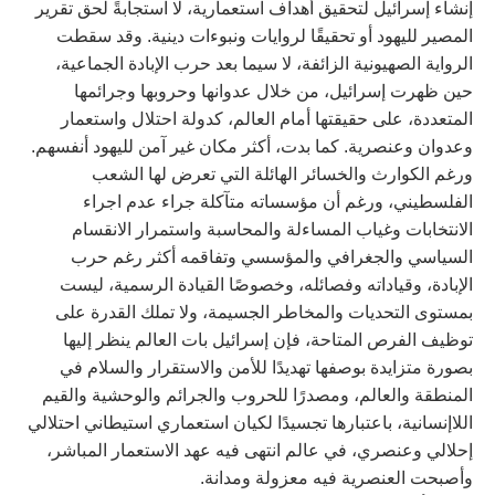
إنشاء إسرائيل لتحقيق أهداف استعمارية، لا استجابةً لحق تقرير
المصير لليهود أو تحقيقًا لروايات ونبوءات دينية. وقد سقطت
الرواية الصهيونية الزائفة، لا سيما بعد حرب الإبادة الجماعية،
حين ظهرت إسرائيل، من خلال عدوانها وحروبها وجرائمها
المتعددة، على حقيقتها أمام العالم، كدولة احتلال واستعمار
وعدوان وعنصرية. كما بدت، أكثر مكان غير آمن لليهود أنفسهم.
ورغم الكوارث والخسائر الهائلة التي تعرض لها الشعب
الفلسطيني، ورغم أن مؤسساته متآكلة جراء عدم اجراء
الانتخابات وغياب المساءلة والمحاسبة واستمرار الانقسام
السياسي والجغرافي والمؤسسي وتفاقمه أكثر رغم حرب
الإبادة، وقياداته وفصائله، وخصوصًا القيادة الرسمية، ليست
بمستوى التحديات والمخاطر الجسيمة، ولا تملك القدرة على
توظيف الفرص المتاحة، فإن إسرائيل بات العالم ينظر إليها
بصورة متزايدة بوصفها تهديدًا للأمن والاستقرار والسلام في
المنطقة والعالم، ومصدرًا للحروب والجرائم والوحشية والقيم
اللاإنسانية، باعتبارها تجسيدًا لكيان استعماري استيطاني احتلالي
إحلالي وعنصري، في عالم انتهى فيه عهد الاستعمار المباشر،
وأصبحت العنصرية فيه معزولة ومدانة.