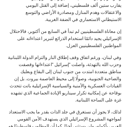
يقارب ستين ألف فلسطيني، إضافة إلى القتل اليومي
والاعتقالات وهدم المنازل ومصادرة الأراضي والتوسع
الاستيطاني الاستعماري في الضفة الغربية.
إن معاناة الفلسطينيين لم تبدأ في السابع من أكتوبر، فالاحتلال
الإسرائيلي يجيد دائمًا استخدام الذرائع لتبرير اعتداءاته على
المواطنين الفلسطينيين العزل.
وفي لبنان، ورغم اتفاق وقف إطلاق النار والتزام الدولة اللبنانية
وحزب الله بالتهدئة، واصلت “إسرائيل “اعتداءاتها وقصفت
مناطق متعددة امتدت من جنوب لبنان إلى البقاع وبعلبك
والضاحية الجنوبية، وصولًا إلى محيط العاصمة بيروت. بل إن
القيادات العسكرية والأمنية والسياسية الإسرائيلية باتت تتحدث
بوقاحة عن إمكانية تكرار سيناريو الإبادة الجماعية الذي تشهده
غزة على الساحة اللبنانية.
لذلك، لا يجوز أن نستغرق في جلد الذات بقدر ما يجب الاستعداد
لمواجهة المشروع الإسرائيلي الذي يستهدف الأمن القومي
العربي بأكمله، ولن يستثني أحدًا. كما أن المطلوب فلسطينيًا هو