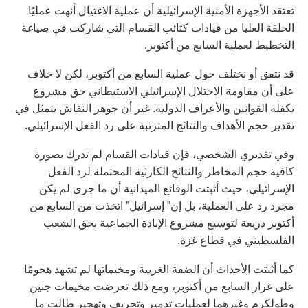
تعتقد الأجهزة الأمنية الإسرائيلية أن عملية الاغتيال أنهت عمليًا
الحلقة العليا من قيادات كتائب القسام التي شاركت في صياغة
التخطيط لعملية السابع من أكتوبر.
قد نتفق أو نختلف حول عملية السابع من أكتوبر، لكن لا خلاف
على أن مقاومة الاحتلال الإسرائيلي الاستيطاني حق مشروع
تكفله القوانين والأعراف الدولية. غير أن جوهر النقاش يتمثل في
تقدير حجم الأهداف والنتائج المترتبة على رد الفعل الإسرائيلي.
وفي تقديري الشخصي، فإن قيادات القسام لم تدرك بصورة
كافية حجم المخاطر والنتائج الكارثية المحتملة لرد الفعل
الإسرائيلي، حيث أثبتت الوقائع الميدانية أن ما جرى لم يكن
مجرد رد على العملية، بل إن” إسرائيل” اتخذت من السابع من
أكتوبر ذريعة لتوسيع مشروع الإبادة الجماعية بحق الشعب
الفلسطيني في قطاع غزة.
كما أثبتت الأحداث أن الضفة الغربية ومخيماتها لم تشهد هجومًا
على غرار السابع من أكتوبر، ومع ذلك تعرضت مخيمات جنين
وطولكرم وغيرهما لعمليات تدمير وتجريف وتهجير طالت ما