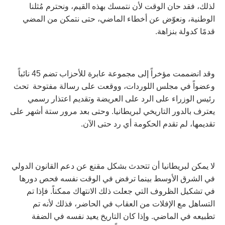
لذلك، فقد حان الوقت لأن نتمسك بهذه القيم، ونحترم مُثلنا
الوطنية، ونعوّض عن أخطاء الماضي، حتى نتمكن من المضي
قدمًا كدولة بنزاهة.
وقد انضممت مؤخراً إلى مجموعة عابرة للأحزاب تضم 45 نائباً
وعضواً في مجلس اللوردات، ووقعت على رسالة مفتوحة تحث
رئيس الوزراء على الرد على العريضة وتقديم اعتذار رسمي
يعترف بالدور التاريخي لبريطانيا. وحتى بعد مرور ستة أشهر على
تقديمها، لم تقدم الحكومة أي رد حتى الآن.
لا يمكن لبريطانيا أن تتحدث بشكل مقنع عن دعم القانون الدولي
في الشرق الأوسط بينما ترفض في الوقت نفسه فحص دورها
في تشكيل الظروف التي جعلت ذلك الانتهاك ممكناً. فإذا تم
التساهل مع الإفلات من العقاب في الحاضر، فذلك لأنه تم
تطبيعه في الماضي. وإذا كان التاريخ يعيد نفسه في الضفة