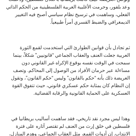
وعد بلفور، وحرمت الأغلبية العربية الفلسطينية من الحكم الذاتي
الفعلي، وساهمت في ترسيخ نظام سياسي أصبح فيه التغيير
الديمغرافي والضبط القسري أمراً طبيعياً.
ثم تجادل بأن قوانين الطوارئ التي استخدمت لقمع الثورة
العربية جعلت العنف والعقاب الجماعي “قانونيين” شكلاً، بينما
سمحت في الوقت نفسه بوقوع الإكراه غير القانوني دون
مساءلة عبر حرمان الأفراد من الوصول إلى المحاكم. وتصف
العريضة ذلك بأنه “حكم بالقانون” وليس “حكم القانون”، وتقول
إن النظام كان بمثابة حكم عسكري قانوني، حيث تتفوق القوة
العسكرية على الحماية القانونية والرقابة القضائية.
وهذا ليس مجرد نقد تاريخي، فقد ساهمت أساليب بريطانيا في
فلسطين في خلق إرث من العنف لم تقتصر آثاره على فترة
الانتداب. إن أدوات القمع، مثل العقاب الجماعي، وهدم المنازل،