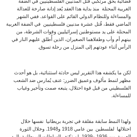
قضائية بحق مرتكبي قتل المدنيين الفلسطينيين في الضفة
الغربية المحتلة منذ بداية هذا العقد يُعد إدانة صارخة للعدالة
والمساءلة وللنظام الدولي القائم على القواعد. ففي الشهر
الماضي فقط، قُتل عشرة مدنيين فلسطينيين في الضفة الغربية
المحتلة على يد مستوطنين إسرائيليين وقوات الشرطة، من
بينهم أم وأب وطفلاهما الصغيران، الذين أُطلق عليهم النار في
الرأس أثناء عودتهم إلى المنزل من رحلة تسوق.
لكن ما يكشفه هذا التقرير ليس حادثة استثنائية، بل هو أحدث
مظهر لنمط مألوف وعميق الضرر: عنف يُمارس ضد الشعب
الفلسطيني من قبل قوة احتلال، يتبعه صمت وتأخير وغياب
للمساءلة.
ولهذا النمط سابقة مقلقة في تجربة بريطانيا نفسها خلال
احتلالها لفلسطين بين عامي 1918 و1948. وخلال الثورة
العربية بين 1936 و1939، لم تكتفِ السلطات البريطانية بالرد