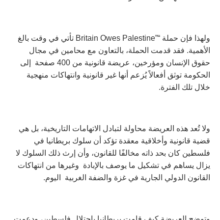
ولهذا فإن حملة “”Britain Owes Palestine تأتي في وقت بالغ
الأهمية. فقد قدمت الحملة، بالتعاون مع محامين في مجال
حقوق الإنسان ومؤرخين، عريضة قانونية من 400 صفحة إلى
الحكومة توثق أفعالاً يُزعم أنها غير قانونية وانتهاكات منهجية
خلال تلك الفترة.
ولا تُعد هذه العريضة محاولة لتبادل الاتهامات التاريخية، بل هي
قضية قانونية وأخلاقية معقدة تؤكد أن سلوك بريطانيا في
فلسطين كان بحد ذاته مخالفًا للقانون، وأن إرث ذلك السلوك لا
يزال يساهم في تشكيل ما يوصف بالإبادة وغيرها من انتهاكات
القانون الدولي الجارية في غزة والضفة الغربية اليوم.
وتوضح العريضة كيف قامت بريطانيا باحتلال فلسطين، ودعمت