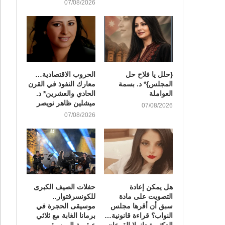
07/08/2026
{حلل يا فلاح حل
الحروب الاقتصادية…
المجلس}* د. بسمة
معارك النفوذ في القرن
العواملة
الحادي والعشرين* د.
ميشلين ظاهر نويصر
07/08/2026
07/08/2026
هل يمكن إعادة
​حفلات الصيف الكبرى
التصويت على مادة
للكونسرفتوار..
سبق أن أقرها مجلس
موسيقى الحجرة في
النواب؟ قراءة قانونية…
برمانا الغابة مع ثلاثي