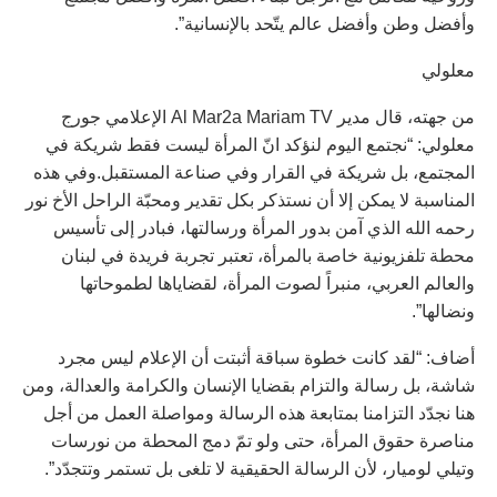
وأفضل وطن وأفضل عالم يتّحد بالإنسانية”.
معلولي
من جهته، قال مدير Al Mar2a Mariam TV الإعلامي جورج
معلولي: “نجتمع اليوم لنؤكد انّ المرأة ليست فقط شريكة في
المجتمع، بل شريكة في القرار وفي صناعة المستقبل.وفي هذه
المناسبة لا يمكن إلا أن نستذكر بكل تقدير ومحبّة الراحل الأخ نور
رحمه الله الذي آمن بدور المرأة ورسالتها، فبادر إلى تأسيس
محطة تلفزيونية خاصة بالمرأة، تعتبر تجربة فريدة في لبنان
والعالم العربي، منبراً لصوت المرأة، لقضاياها لطموحاتها
ونضالها”.
أضاف: “لقد كانت خطوة سباقة أثبتت أن الإعلام ليس مجرد
شاشة، بل رسالة والتزام بقضايا الإنسان والكرامة والعدالة، ومن
هنا نجدّد التزامنا بمتابعة هذه الرسالة ومواصلة العمل من أجل
مناصرة حقوق المرأة، حتى ولو تمّ دمج المحطة من نورسات
وتيلي لوميار، لأن الرسالة الحقيقية لا تلغى بل تستمر وتتجدّد”.