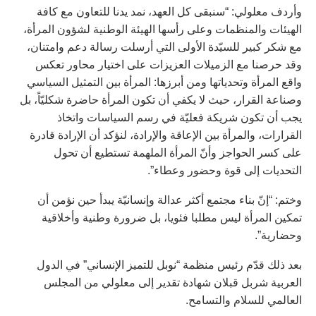
وأردف معلولي: “سنبقى كل العهد، نمد يدنا للتعاون مع كافة
الهيئات والمنظمات وعلى رأسها الهيئة الوطنية لشؤون المرأة،
مع شكر كبير للسيّدة الأولى التي أرسلت رسالة دعم وامتنان،
وقد حرصنا مع الزميلات العزيزات على اختيار محاور تعكس
واقع المرأة وتحدياتها ومن أبرزها: المرأة بين التمثيل السياسي
وصناعة القرار، حيث لا يكفي أن تكون المرأة حاضرة شكليّاً، بل
يجب أن تكون شريكة فعليّة في رسم السياسات واتخاذ
القرارات، والمرأة بين الإعاقة والإرادة، لنؤكد أن الإرادة قادرة
على كسر الحواجز وأنّ المرأة الملهمة تستطيع أن تحول
التحديات إلى قوة وحضور وعطاء”.
وختم: “إنّ بناء مجتمع أكثر عدالة وإنسانيّة يبدأ حين نؤمن أن
تمكين المرأة ليس مطلبا فئويا، بل ضرورة وطنية وأخلاقية
وحضارية”.
بعد ذلك قدّم رئيس منظمة “نوبل للتميز الإنساني” في الدول
العربية شربل قبلان شهادة تقدير إلى معلولي من المجلس
العالمي للسلام والتسامح.