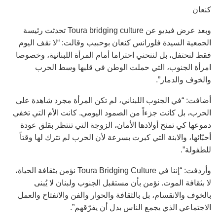
كنعان
وبعد عرض فيديو عن Toura bridging culture تحدثت رئيسة
الجمعية السيدة فلورانس كنعان بوحبيب وقالت: “لا نقف اليوم
فقط لنحتفل، بل لننحني احتراما أمام المرأة اللبنانية، وخصوصا
امرأة الجنوب، التي حملت الوطن في قلبها وسط الحرب
والخوف والدمار”.
أضافت: “في الجنوب اللبناني، لم تكن المرأة مجرد شاهدة على
الحرب، بل كانت جزءاً من الصمود اليومي. كانت الأم التي تخفي
دموعها كي تمنح أولادها الأمان، الزوجة التي تنتظر بقلق عودة
أحبّائها، والابنة التي كبرت بسرعة لأن الحرب لم تترك لها وقتاً
للطفولة”.
وأردفت: “إننا في Toura Bridging Culture نؤمن بثقافة الحياة،
لا بثقافة الموت. نؤمن بأن مستقبل الجنوب ولبنان لا يُبنى
بالخوف والانقسام، بل بالثقافة والحوار والفن والانفتاح والعمل
الاجتماعي الذي يجمع الناس بدل أن يفرّقهم”.