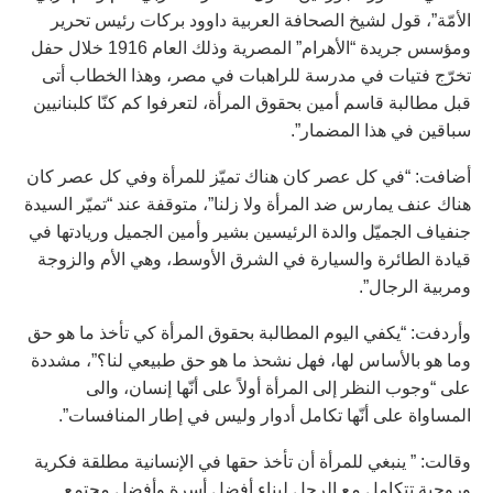
الأمّة”، قول لشيخ الصحافة العربية داوود بركات رئيس تحرير
ومؤسس جريدة “الأهرام” المصرية وذلك العام 1916 خلال حفل
تخرّج فتيات في مدرسة للراهبات في مصر، وهذا الخطاب أتى
قبل مطالبة قاسم أمين بحقوق المرأة، لتعرفوا كم كنّا كلبنانيين
سباقين في هذا المضمار”.
أضافت: “في كل عصر كان هناك تميّز للمرأة وفي كل عصر كان
هناك عنف يمارس ضد المرأة ولا زلنا”، متوقفة عند “تميّر السيدة
جنفياف الجميّل والدة الرئيسين بشير وأمين الجميل وريادتها في
قيادة الطائرة والسيارة في الشرق الأوسط، وهي الأم والزوجة
ومربية الرجال”.
وأردفت: “يكفي اليوم المطالبة بحقوق المرأة كي تأخذ ما هو حق
وما هو بالأساس لها، فهل نشحذ ما هو حق طبيعي لنا؟”، مشددة
على “وجوب النظر إلى المرأة أولاً على أنّها إنسان، والى
المساواة على أنّها تكامل أدوار وليس في إطار المنافسات”.
وقالت: ” ينبغي للمرأة أن تأخذ حقها في الإنسانية مطلقة فكرية
وروحية تتكامل مع الرجل لبناء أفضل أسرة وأفضل مجتمع