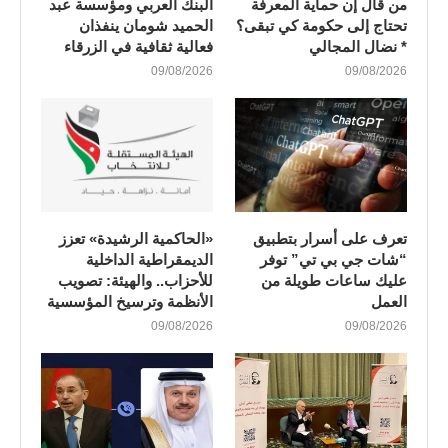
من قال إن حماية المعرفة
البنك العربي ومؤسسة عبد
تحتاج إلى حكومة كي تبقى؟
الحميد شومان ينفذان
* نضال المجالي
فعالية ثقافية في الزرقاء
09/08/2026
09/08/2026
تعرف على أسرار بتطبيق
«الحاكمية الرشيدة» تعزز
“شات جي بي تي” توفر
الديمقراطية الداخلية
عليك ساعات طويلة من
للأحزاب.. والهيئة: تصويب
العمل
الأنظمة وترسيخ المؤسسية
09/08/2026
09/08/2026