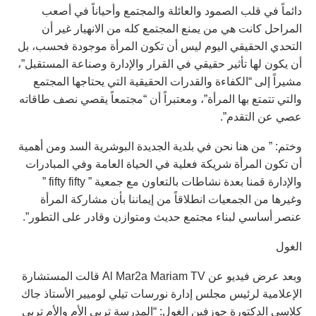
دائماً في قلب الصمود والعائلة والمجتمع وأحياناً في أصعب
المراحل كانت هي من يمنع المجتمع كله من الانهيار غير أن
التحدي الحقيقي اليوم ليس أن تكون المرأة موجودة فحسب، بل
أن يكون لها تأثير حقيقي في القرار والإدارة وصناعة المستقبل”،
مشيراً إلى “الكفاءة والقدرات الحقيقية التي يحتاجها المجتمع
والتي تتمتع بها المرأة”، ومعتبراً أن “مجتمعاً يقصي نصف طاقاته
عصي عن التقدم”.
وختم: ” من هنا نحن في بلدية الجديدة البوشرية السد ومن أهمية
أن تكون المرأة شريكة فعلية في الحياة العامة وفي المبادرات
والإدارة قمنا بعدة نشاطات بالتعاون مع جمعية ” fifty fifty ”
وغيرها من الجمعيات انطلاقاً من إيماننا بأن مشاركة المرأة
عنصر أساسي لبناء مجتمع حديث ومتوازن وقادر على التطور”.
الغول
وبعد عرض فيديو عن Al Mar2a Mariam TV قالت المستشارة
الإعلامية لرئيس مجلس إدارة نورسات تيلي لوميير الأستاذ جاك
كلاسي الدكتورة جوزفين الغول: “المدرسة تربي الأم والأم تربي