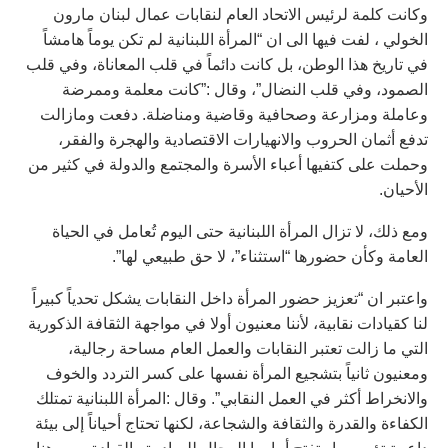
وكانت كلمة لرئيس الاتحاد العام لنقابات عمال لبنان مارون
الخولي ، لفت فيها الى ان “المرأة اللبنانية لم تكن يوماً هامشاً
في تاريخ هذا الوطن، بل كانت دائماً في قلب المعاناة، وفي قلب
الصمود، وفي قلب النضال”، وقال :”كانت معلمة وممرضة
وعاملة ومزارعة وصحافية وقاضية ومناضلة. دفعت ومازالت
تدفع أثمان الحروب والانهيارات الاقتصادية والهجرة والفقر،
وحملت على كتفيها أعباء الأسرة والمجتمع والدولة في كثير من
الأحيان.
ومع ذلك، لا تزال المرأة اللبنانية حتى اليوم تُعامل في الحياة
العامة وكأن حضورها “استثناء”، لا حق طبيعي لها”.
واعتبر ان “تعزيز حضور المرأة داخل النقابات يشكل تحدياً كبيراً
لنا كقيادات نقابية، لأننا معنيون أولا في مواجهة الثقافة الذكورية
التي ما زالت تعتبر النقابات والعمل العام مساحة رجالية،
ومعنيون ثانياً بتشجيع المرأة نفسها على كسر التردد والخوف
والانخراط أكثر في العمل النقابي”. وقال :المرأة اللبنانية تمتلك
الكفاءة والقدرة والثقافة والشجاعة، لكنها تحتاج أحياناً إلى بيئة