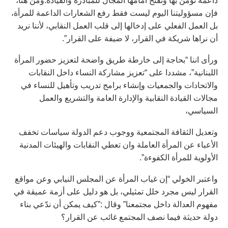
داعمة تؤمن بها وتفتح أمامها المجال للمبادرة والقيادة.ومن هنا،
فإن مسؤوليتنا اليوم ليست فقط رفع الشعارات الداعمة للمرأة،
بل العمل الفعلي على إدخالها إلى قلب العمل النقابي، لأننا نريد
أن نراها شريكة في القرار، لا ضيفة على القرار”.
ورأى اننا “بحاجة إلى خارطة طريق واضحة لتعزيز حضور المرأة
اللبنانية”، مشددا على “تعزيز مشاركة النساء داخل النقابات
والاتحادات والجمعيات وإنشاء برامج تدريب وتأهيل للنساء في
مجالات القيادة النقابية والإدارة العامة والتشريع والعمل
السياسي،
وتعديل الثقافة المجتمعية ووجوب دعم الدولة سياسات تخفف
الأعباء عن المرأة العاملة وان تعطي النقابات والهيئات المدنية
الأولوية للمرأة الكفوءة”.
واعتبر الخولي “إن غياب المرأة عن المجلس النيابي وعن مواقع
القرار ليس مجرد خلل تمثيلي، بل هو دليل على أزمة عميقة في
مفهوم العدالة داخل مجتمعنا” وقال :”كيف يمكن أن ندّعي بناء
دولة حديثة فيما نصف المجتمع غائب عن القرار؟