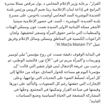
القرار”، برعاية وزير الإعلام المحامي د. بول مرقص ممثلا بمديرة
البرامج في إذاعة لبنان الإعلامية ريتا نجيم الرومي ورئيس بلدية
الجديدة البوشرية السد المحامي أوغست باخوس، على مسرح
بلدية الجديدة- البوشرية – السد، في حضور الإعلامية سينتيا
الأشقر ممثلة اللبنانية الاولى السيدة نعمت عون وممثلي الهيئات
والمنظمات التي تناصر حقوق المرأة وتسعى لتحقيقها، ولجان
الراعويات الكنسية في المناطق وممثلي وسائل الإعلام وفريق
عمل “Al Mar2a Mariam TV”.
في البداية الوقوف دقيقة صمت عن روح مؤسس” تيلي لوميير
ونورسات و”المرأة مريم تي في ” الأخ نور، فالنشيد الوطني، ثم
ترحيب من عريفة الإحتفال لبنى فواز شقير التي قالت: “إن
مؤتمرنا اليوم هو مساحة للحوار الصادق، نتوجّه من خلالها إلى
كل امرأة، لنسلّط الضوء على التحديات التي تواجهها، وعلى
الإنجازات التي حققتها رغم كل الصعوبات، والتأكيد على دورها
وقيمتها في صناعة القرار وتمكينها في المجتمع، وحقّها في
المشاركة المنصفة في الحياة السياسية وصنع السياسات
العامة”.