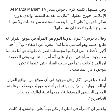
وفي مستهل كلمته كرم باخوس مدير Al Mar2a Mariam TV
الإعلامي جورج معلولي “لكل ما يقدمه للبلدية” والذي بدوره
شكر باخوس “على كل ما يقدمه للمحطة من خدمات ولا سيما
مسرح البلدية لاحتضان نشاطاتها”.
وقال باخوس: “عنوان ندوتنا اليوم هو “المرأة في موقع القرار” له
طابع أهمية وهو أساسي بالتأكيد”، معرباً عن اعتقاده ب”أن أحد
أكبر الأخطاء التي ارتكبتها مجتمعاتنا لفترات طويلة هو أننا تعاملنا
مع وجود المرأة في القرار على أنّه أمر إستثنائي، وفي الحقيقة
ان المرأة كانت دائماً في صلب القرار حتى عندما لا تكون
موجودة في المناصب”.
أضاف باخوس: “كل رجل موجود في أي موقع من مواقع القرار
أو المسؤولية أو الإدارة وراءه إمرأة تعبت وربّت وضحّت وعلمته
المعنى الحقيقي للمسؤولية”، موجهاً تحية لوالدته ووالدات
الحاضرين”.
واعتبر ان “المرأة في لبنان لم تكن يوماً على الهامش، إذ كانت