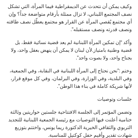
وكيف يمكن أن نتحدث عن الديمقراطية فيما المرأة، التي تشكل
نصف المجتمع اللبناني، لا تزال ممثلة بأرقام متواضعة جداً؟ وإن
أي مجتمع يُقصي المرأة عن القرار هو مجتمع يعطّل نصف طاقته
ونصف قدرته ونصف مستقبله”.
وأكد “إن تمكين المرأة اللبنانية لم يعد قضية نسائية فقط، بل
قضية وطنية بامتياز.لأن لبنان لا يمكن أن ينهض بعقل واحد، ولا
بجناح واحد، ولا بصوت واحد”.
وختم :”نحن نحتاج إلى المرأة اللبنانية في النقابة، وفي الجمعية،
وفي البلدية، وفي الوزارة، وفي البرلمان، وفي كل موقع قرار،
لأنها شريكة كاملة في بناء هذا الوطن”.
جلسات وتوصيات
وتضمن المؤتمر إلى الجلسة الافتتاحية جلستين حواريتين وثالثة
ختامية أعلنت فيها التوصيات مع رئيسة الجمعية اللبنانية للتجديد
التربوي والثقافي الخيرية الدكتورة ريما يونس، واختتم بتوزيع
شهادت تقدير وأقيم حفل كوكتيل للمناسبة.