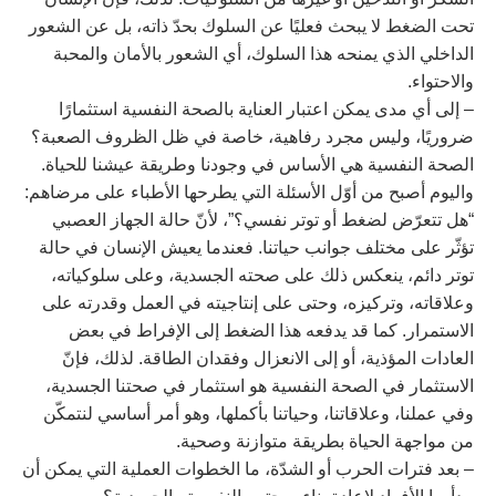
تحت الضغط لا يبحث فعليًا عن السلوك بحدّ ذاته، بل عن الشعور
الداخلي الذي يمنحه هذا السلوك، أي الشعور بالأمان والمحبة
والاحتواء.
– إلى أي مدى يمكن اعتبار العناية بالصحة النفسية استثمارًا
ضروريًا، وليس مجرد رفاهية، خاصة في ظل الظروف الصعبة؟
الصحة النفسية هي الأساس في وجودنا وطريقة عيشنا للحياة.
واليوم أصبح من أوّل الأسئلة التي يطرحها الأطباء على مرضاهم:
“هل تتعرّض لضغط أو توتر نفسي؟”، لأنّ حالة الجهاز العصبي
تؤثّر على مختلف جوانب حياتنا. فعندما يعيش الإنسان في حالة
توتر دائم، ينعكس ذلك على صحته الجسدية، وعلى سلوكياته،
وعلاقاته، وتركيزه، وحتى على إنتاجيته في العمل وقدرته على
الاستمرار. كما قد يدفعه هذا الضغط إلى الإفراط في بعض
العادات المؤذية، أو إلى الانعزال وفقدان الطاقة. لذلك، فإنّ
الاستثمار في الصحة النفسية هو استثمار في صحتنا الجسدية،
وفي عملنا، وعلاقاتنا، وحياتنا بأكملها، وهو أمر أساسي لنتمكّن
من مواجهة الحياة بطريقة متوازنة وصحية.
– بعد فترات الحرب أو الشدّة، ما الخطوات العملية التي يمكن أن