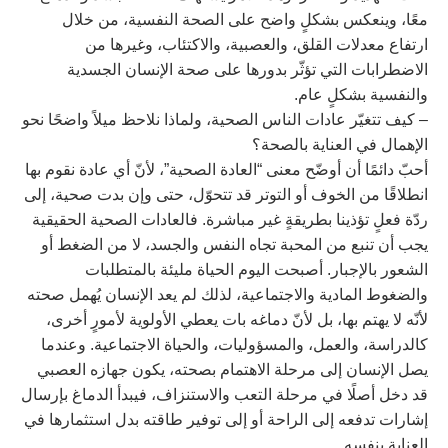
معًا، وينعكس بشكلٍ واضح على الصحة النفسية، من خلال
ارتفاع معدلات القلق، والعصبية، والاكتئاب، وغيرها من
الاضطرابات التي تؤثّر بدورها على صحة الإنسان الجسدية
والنفسية بشكلٍ عام.
– كيف تتغيّر عادات الناس الصحية، ولماذا نلاحظ ميلاً واضحًا نحو
الإهمال في العناية بالصحة؟
أحبّ دائمًا أن أوضّح معنى “العادة الصحية”، لأنّ أي عادة نقوم بها
انطلاقًا من الخوف أو التوتر قد تتحوّل، حتى وإن بدت صحية، إلى
ردّة فعلٍ تؤذينا بطريقةٍ غير مباشرة. فالعادات الصحية الحقيقية
يجب أن تنبع من المحبة تجاه النفس والجسد، لا من الضغط أو
الشعور بالإجبار. أصبحت اليوم الحياة مليئة بالمتطلبات
والضغوط المادية والاجتماعية، لذلك لم يعد الإنسان يُهمل صحته
لأنّه لا يهتم بها، بل لأنّ دماغه بات يعطي الأولوية لأمورٍ أخرى،
كالدراسة، والعمل، والمسؤوليات، والحياة الاجتماعية. وعندما
يصل الإنسان إلى مرحلة الاهتمام بصحته، يكون جهازه العصبي
قد دخل أصلًا في مرحلة التعب والاستنزاف، فيبدأ الدماغ بإرسال
إشارات تدفعه إلى الراحة أو إلى توفير طاقته بدل استثمارها في
العناية بنفسه.