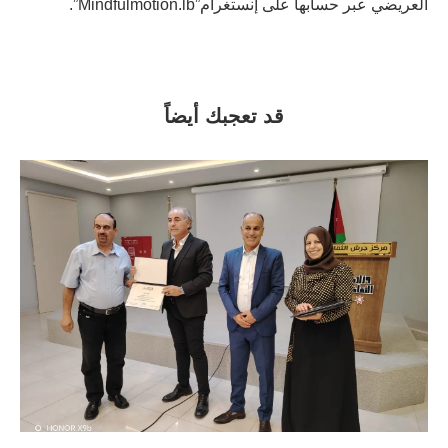
العريضي عبر حسابها على إنستغرام”Mindfulmotion.lb”.
قد تعجبك أيضاً