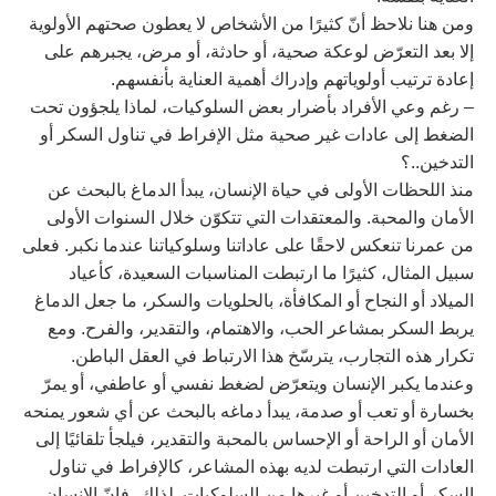
ومن هنا نلاحظ أنّ كثيرًا من الأشخاص لا يعطون صحتهم الأولوية
إلا بعد التعرّض لوعكة صحية، أو حادثة، أو مرض، يجبرهم على
إعادة ترتيب أولوياتهم وإدراك أهمية العناية بأنفسهم.
– رغم وعي الأفراد بأضرار بعض السلوكيات، لماذا يلجؤون تحت
الضغط إلى عادات غير صحية مثل الإفراط في تناول السكر أو
التدخين..؟
منذ اللحظات الأولى في حياة الإنسان، يبدأ الدماغ بالبحث عن
الأمان والمحبة. والمعتقدات التي تتكوّن خلال السنوات الأولى
من عمرنا تنعكس لاحقًا على عاداتنا وسلوكياتنا عندما نكبر. فعلى
سبيل المثال، كثيرًا ما ارتبطت المناسبات السعيدة، كأعياد
الميلاد أو النجاح أو المكافأة، بالحلويات والسكر، ما جعل الدماغ
يربط السكر بمشاعر الحب، والاهتمام، والتقدير، والفرح. ومع
تكرار هذه التجارب، يترسّخ هذا الارتباط في العقل الباطن.
وعندما يكبر الإنسان ويتعرّض لضغط نفسي أو عاطفي، أو يمرّ
بخسارة أو تعب أو صدمة، يبدأ دماغه بالبحث عن أي شعور يمنحه
الأمان أو الراحة أو الإحساس بالمحبة والتقدير، فيلجأ تلقائيًا إلى
العادات التي ارتبطت لديه بهذه المشاعر، كالإفراط في تناول
السكر أو التدخين أو غيرها من السلوكيات. لذلك، فإنّ الإنسان