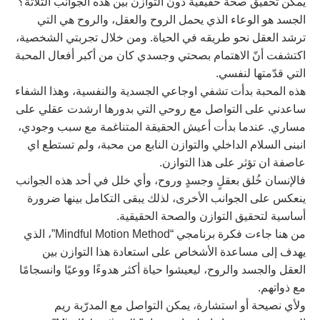
يمكن تحقيق صحة حقيقية دون التوازن بين هذه الجوانب الثلاثة؟
الجسد هو الوعاء الذي يحمل الروح والعقل، والروح هي التي
ترشد العقل نحو طريقه في الحياة. ومن خلال تجربتي الشخصية،
اكتشفت أنّ الاهتمام بصحتي وجسدي كان من أكبر أفعال المحبة
التي قدّمتها لنفسي.
هذه المحبة بدأت تشفي اوجاعي الجسدية والنفسية، وهذا الشفاء
ساعدني على التواصل مع روحي التي بدورها ارشدت عقلي على
مساري. عندما بدأت أعيش الحقيقة المتناغمة مع سبب وجودي،
انبنى السلام الداخلي والتوازن النابع من محبة، ولم تستطع اي
عاصفة ان تؤثر على هذا التوازن.
فالإنسان خُلق بعقلٍ وجسدٍ وروح، وأي خلل في أحد هذه الجوانب
ينعكس على الجوانب الأخرى، لذلك يبقى التكامل بينها ضرورة
أساسية لتحقيق التوازن والصحة الحقيقية.
من هنا جاءت فكرة برنامجي “Mindful Motion Method”، الذي
يهدف إلى مساعدة الأشخاص على استعادة هذا التوازن بين
العقل والجسد والروح، ليعيشوا حياة أكثر هدوءًا ووعيًا وانسجامًا
مع ذواتهم.
ولأي نصيحة أو استشارة، يمكن التواصل مع المدرّبة ريم