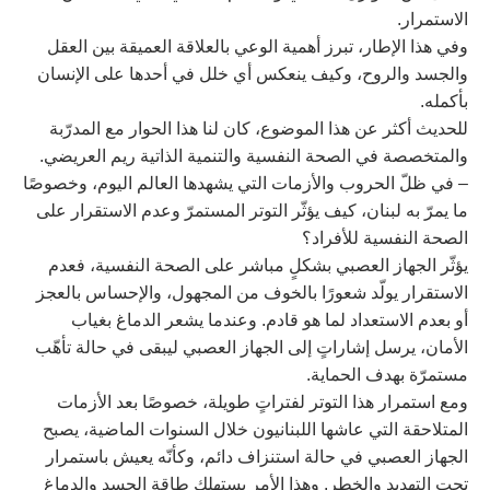
الاستمرار.
وفي هذا الإطار، تبرز أهمية الوعي بالعلاقة العميقة بين العقل
والجسد والروح، وكيف ينعكس أي خلل في أحدها على الإنسان
بأكمله.
للحديث أكثر عن هذا الموضوع، كان لنا هذا الحوار مع المدرّبة
والمتخصصة في الصحة النفسية والتنمية الذاتية ريم العريضي.
– في ظلّ الحروب والأزمات التي يشهدها العالم اليوم، وخصوصًا
ما يمرّ به لبنان، كيف يؤثّر التوتر المستمرّ وعدم الاستقرار على
الصحة النفسية للأفراد؟
يؤثّر الجهاز العصبي بشكلٍ مباشر على الصحة النفسية، فعدم
الاستقرار يولّد شعورًا بالخوف من المجهول، والإحساس بالعجز
أو بعدم الاستعداد لما هو قادم. وعندما يشعر الدماغ بغياب
الأمان، يرسل إشاراتٍ إلى الجهاز العصبي ليبقى في حالة تأهّب
مستمرّة بهدف الحماية.
ومع استمرار هذا التوتر لفتراتٍ طويلة، خصوصًا بعد الأزمات
المتلاحقة التي عاشها اللبنانيون خلال السنوات الماضية، يصبح
الجهاز العصبي في حالة استنزاف دائم، وكأنّه يعيش باستمرار
تحت التهديد والخطر. وهذا الأمر يستهلك طاقة الجسد والدماغ