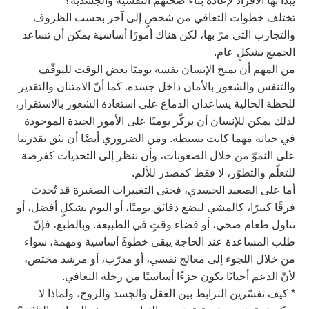
يبدأ بها الأفراد لإعادة بناء صحتهم النفسية والجسدية؟
تختلف خطوات التعافي من شخصٍ إلى آخر بحسب الظروف
والتجارب التي مرّ بها، لكن هناك أمورًا أساسية يمكن أن تساعد
الجميع بشكلٍ عام.
من المهم أن يمنح الإنسان نفسه يوميًا بعض الوقت للتوقّف
والتنفس والشعور بالأمان داخل جسده. كما أنّ الامتنان والتقدير
للحظة الحالية يساعدان الدماغ على استعادة الشعور بالاستقرار،
لذلك يمكن للإنسان أن يركّز يوميًا على الأمور الجيدة الموجودة
في حياته مهما كانت بسيطة. ومن الضروري أيضًا أن نثق بقدرتنا
على النموّ من خلال الصعوبات، وأن ننظر إلى التحديات كفرصة
للتعلّم والتطوّر، لا فقط كمصدر للألم.
أما على الصعيد الجسدي، فحتى التغييرات الصغيرة قد تُحدث
فرقًا كبيرًا، كالمشي لبضع دقائق يوميًا، أو النوم بشكلٍ أفضل، أو
تناول طعام صحي، أو قضاء وقتٍ في الطبيعة. وبالطبع، فإنّ
طلب المساعدة عند الحاجة يبقى خطوةً أساسية ومهمة، سواء
من خلال اللجوء إلى معالج نفسي، أو مدرّب، أو مرشد مختص،
لأنّ الدعم أحيانًا يكون جزءًا أساسيًا من رحلة التعافي.
* كيف تفسّرين الترابط بين العقل والجسد والروح، ولماذا لا