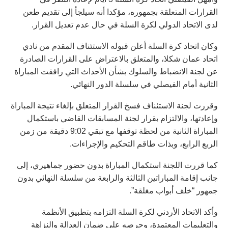
القرارات المتعلقة بجمهوره، مؤكدا أنه سيلجأ إلى تقديم طعن
لدى الاتحاد الدولي لكرة السلة في حال عدم تعديل القرار.
وكان اتحاد كرة السلة أعلن قبوله الاستئناف المقدم من نادي
اتحاد عمان شكلا، والمتعلق بالاعتراض على القرارات الصادرة
عن لجنة الانضباط والسلوك بشأن الأحداث التي رافقت المباراة
الثانية أمام الفيصلي في سلسلة الدور النهائي.
وقررت لجنة الاستئناف فسخ القرار المتعلق بإلغاء نتيجة المباراة
وإعادتها، والالتزام بقرار لجنة المسابقات القاضي باستكمال
المباراة الثانية من لحظة توقفها مع تبقي 9:02 دقيقة من زمن
الربع الرابع، وبذات طاقم التحكيم والإجراءات.
كما قررت اللجنة استكمال المباراة بدون حضور جماهيري، إلى
جانب إقامة المباراتين الثالثة والرابعة من سلسلة النهائي بدون
جمهور “خلف أبواب مغلقة”.
وأكد الاتحاد الأردني لكرة السلة التزامه بتطبيق الأنظمة
والتعليمات المعتمدة، وحرصه على ضمان العدالة والنزاهة