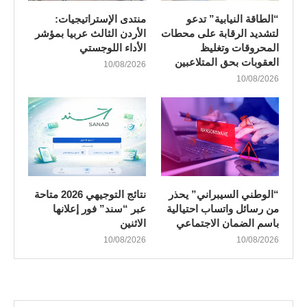
“الطاقة النيابية” تدعو
منتدى الإستراتيجيات:
لتشديد الرقابة على محطات
الأردن الثالث عربيا بمؤشر
المحروقات وتغليظ
الأداء اللوجستي
العقوبات بحق المتلاعبين
10/08/2026
10/08/2026
“الوطني السيبراني” يحذر
نتائج التوجيهي 2026 متاحة
من رسائل واتساب احتيالية
عبر “سند” فور إعلانها
باسم الضمان الاجتماعي
الاثنين
10/08/2026
10/08/2026