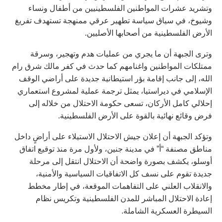
وتشريد عشرات المواطنين الفلسطينيين من أطفال ونساء
وشيوخ، في سياق سياسة تطهير عرقي ممنهجة تستهدف تفريغ
الأرض الفلسطينية من أصحابها الأصليين.
وترى الجبهة أن ما يجري من عمليات هدم وتهجير، وسرقة
ممتلكات المواطنين واغنامهم كما حدث في كفر مالك شرق رام
الله، إلى جانب إقامة بؤر استيطانية جديدة على أراضي الوقف
الإسلامي في ديراستيا، يمثل ترجمة عملية لمشروع استعماري
إحلالي كامل الأركان، تسعى حكومة الاحتلال من خلاله إلى
فرض وقائع نهائية بالقوة على الأرض الفلسطينية.
وتؤكد الجبهة أن إعلان جيش الاحتلال الاستيلاء على أراضٍ داخل
مناطق مصنفة “أ” في مدينة جنين، ولأول مرة منذ توقيع اتفاق
أوسلو، يكشف بصورة واضحة أن الاحتلال انتقل إلى مرحلة
جديدة تقوم على نسف كل الاتفاقيات السياسية والأمنية،
والانقلاب العلني على التفاهمات الموقعة، في إطار مخطط
إعادة الاحتلال المباشر للمدن الفلسطينية وتكريس نظام
السيطرة العسكرية الشاملة.