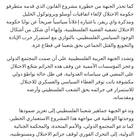
كما تحذر الجبهة من خطورة مشروع القانون الذي قدمه متطرفو
حكومة الاحتلال لإلغاء اتفاقيات أوسلو وبروتوكول الخليل
ومذكرة واي ريفر، باعتباره إعلاناً سياسياً صريحاً عن نوايا حكومة
الاحتلال تصفية القضية الفلسطينية، وإنهاء أي شكل من أشكال
الوجود السياسي الفلسطيني، بالتوازي مع استمرار حرب الإبادة
والتجويع والقتل الجماعي بحق شعبنا في قطاع غزة.
وتشدد الجبهة العربية الفلسطينية على أن صمت المجتمع الدولي
وعجز المؤسسات الأممية عن وقف هذه الجرائم شجّع الاحتلال
على المضي في سياساته العدوانية، في ظل حالة تواطؤ دولي
مكشوفة باتت توفر الغطاء السياسي والعسكري للاحتلال
للاستمرار في جرائمه بحق الشعب الفلسطيني وأرضه
ومقدساته.
وتدعو الجبهة جماهير شعبنا الفلسطيني إلى تعزيز صمودها
ووحدتها الوطنية في مواجهة هذا المشروع الاستعماري الخطير،
كما تدعو المجتمع الدولي، والأمم المتحدة، والمحكمة الجنائية
الدولية، إلى التحرك الفوري لوقف جرائم الاحتلال ومستوطنيه،