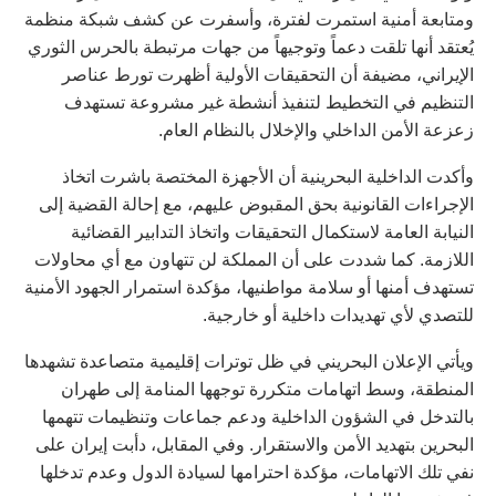
ومتابعة أمنية استمرت لفترة، وأسفرت عن كشف شبكة منظمة
يُعتقد أنها تلقت دعماً وتوجيهاً من جهات مرتبطة بالحرس الثوري
الإيراني، مضيفة أن التحقيقات الأولية أظهرت تورط عناصر
التنظيم في التخطيط لتنفيذ أنشطة غير مشروعة تستهدف
زعزعة الأمن الداخلي والإخلال بالنظام العام.
وأكدت الداخلية البحرينية أن الأجهزة المختصة باشرت اتخاذ
الإجراءات القانونية بحق المقبوض عليهم، مع إحالة القضية إلى
النيابة العامة لاستكمال التحقيقات واتخاذ التدابير القضائية
اللازمة. كما شددت على أن المملكة لن تتهاون مع أي محاولات
تستهدف أمنها أو سلامة مواطنيها، مؤكدة استمرار الجهود الأمنية
للتصدي لأي تهديدات داخلية أو خارجية.
ويأتي الإعلان البحريني في ظل توترات إقليمية متصاعدة تشهدها
المنطقة، وسط اتهامات متكررة توجهها المنامة إلى طهران
بالتدخل في الشؤون الداخلية ودعم جماعات وتنظيمات تتهمها
البحرين بتهديد الأمن والاستقرار. وفي المقابل، دأبت إيران على
نفي تلك الاتهامات، مؤكدة احترامها لسيادة الدول وعدم تدخلها