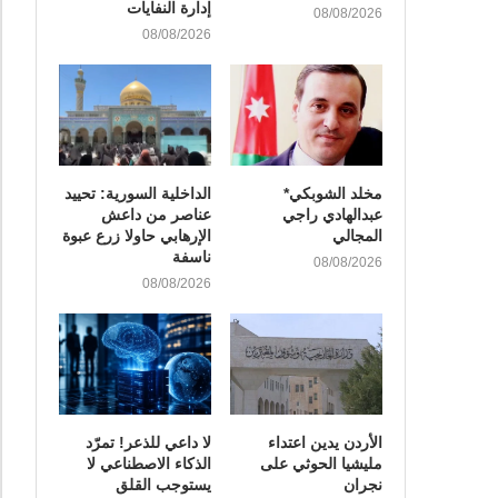
إدارة النفايات
08/08/2026
08/08/2026
مخلد الشوبكي*
الداخلية السورية: تحييد
عبدالهادي راجي
عناصر من داعش
المجالي
الإرهابي حاولا زرع عبوة
ناسفة
08/08/2026
08/08/2026
الأردن يدين اعتداء
لا داعي للذعر! تمرّد
مليشيا الحوثي على
الذكاء الاصطناعي لا
نجران
يستوجب القلق