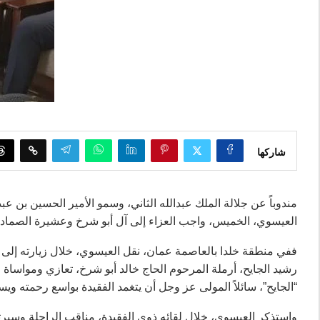
شاركها
مندوباً عن جلالة الملك عبدالله الثاني، وسمو الأمير الحسين بن 
العيسوي، الخميس، واجب العزاء إلى آل أبو شرخ وعشيرة الصماد
ففي منطقة خلدا بالعاصمة عمان، نقل العيسوي، خلال زيارته إلى
رشيد الجايح، أرملة المرحوم الحاج خالد أبو شرخ، تعازي ومواساة 
“الجايح”، سائلاً المولى عز وجل أن يتغمد الفقيدة بواسع رحمته ويس
واستذكر العيسوي، خلال لقائه ذوي الفقيدة، مناقب الراحلة وسيرتها 