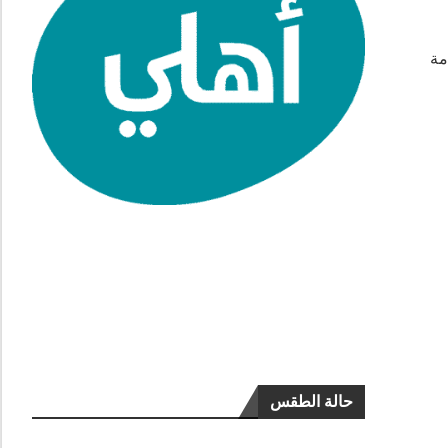
مة
حالة الطقس