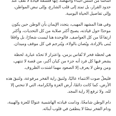
أساسًا من أسس البناء والنهضة. إنها فلسفة قيادة لا تقف عند
حدود القرار، بل تمتد إلى قلب الشارع، وإلى نبض المواطن،
وإلى تفاصيل الحياة اليومية.
وفي هذا المشهد المهيب، يتجدد الإيمان بأن الوطن حين يكون
موحدًا حول قيادته، يصبح أكثر صلابة من كل التحديات، وأكثر
ارتفاعًا من كل العواصف. فالوحدة هنا ليست شعارًا، بل واقعًا
يُبنى بالإرادة، ويُصان بالولاء، ويُترجم في كل موقف وميدان.
هي لحظة فخر لا تُقاس بزمن، واعتزاز لا تحدّه عبارة. لحظة
يشعر فيها كل فرد أنه جزء من كيان أكبر، من قصة لا تنتهي،
ومن وطن لا يعرف إلا الصعود مهما اشتدت الظروف.
فليعلُ صوت الانتماء عاليًا، ولتبقَ راية الفخر مرفوعة، ولتبقَ هذه
الأرض، كما كانت دائمًا، أرض العزة والكرامة، التي لا تنحني إلا
لله، ولا ترفع إلا راية المجد.
دام الوطن شامخًا، ودامت قيادته الهاشمية عنوانًا للعزة والهيبة،
ودام الفخر نبضًا لا ينطفئ في قلوب أبنائه.