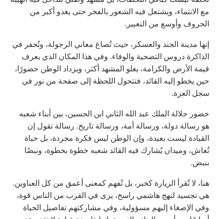
مع الانتماء، ويشتعل فيه الشعور بالفخر حتى يغدو أكبر من
الحروف وأوسع من التعبير.
إنها مدينة الجند والعسكر، حيث تُصاغ معاني الرجولة، وتُحفر في
الذاكرة دروس التضحية والوفاء. وفي هذا المكان الذي يعرف
قيمة الأرض والكرامة، يعلو المشهد أكثر، ويزداد الوطن حضورًا،
حين يخطو إليه القائد، فتتحول اللحظة إلى صفحة من نور في
سجل العزة.
حضور جلالة الملك عبد الله الثاني ابن الحسين، بين أبناء شعبه
هو رسالة دولة، ورسالة أمة، ورسالة تاريخ. رسالة تقول إن
القيادة ليست بعيدة، وإن الوطن ليس فكرة مجردة، بل حياة
تُعاش، وميدان يُشارك فيه القائد شعبه خطوة بخطوة، ونبضًا
بنبض.
هنا، لا تُقرأ الزيارة كخبر، بل تُفهم كمعنى أعمق من كل العناوين.
هي تجسيد لنهج هاشمي راسخ، يرى في القرب من الناس قوة،
وفي الإصغاء إليهم مسؤولية، وفي مشاركتهم تفاصيل الحياة