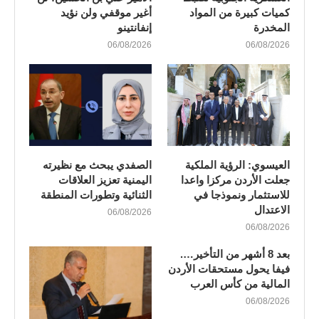
كميات كبيرة من المواد
أغير موقفي ولن نؤيد
المخدرة
إنفانتينو
06/08/2026
06/08/2026
العيسوي: الرؤية الملكية
الصفدي يبحث مع نظيرته
جعلت الأردن مركزا واعدا
اليمنية تعزيز العلاقات
للاستثمار ونموذجا في
الثنائية وتطورات المنطقة
الاعتدال
06/08/2026
06/08/2026
بعد 8 أشهر من التأخير….
فيفا يحول مستحقات الأردن
المالية من كأس العرب
06/08/2026