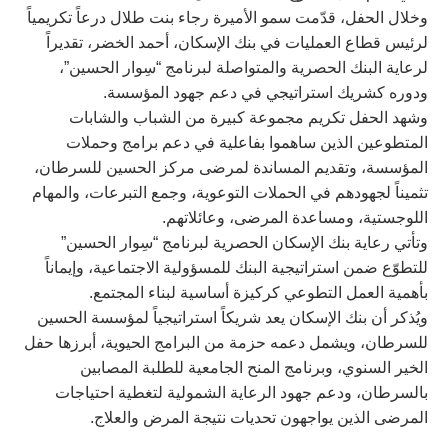
وخلال الحفل، قدّمت سمو الأميرة رجاء بنت طلال درعاً تكريمياً
لرئيس قطاع العمليات في بنك الإسكان، أحمد الخضر، تقديراً
لرعاية البنك الحصرية والمتواصلة لبرنامج “سِوار الحسين”،
ودوره كشريك استراتيجي في دعم جهود المؤسسة.
وشهد الحفل تكريم مجموعة كبيرة من الشباب والشابات
المتطوعين الذين ساهموا بفاعلية في دعم برامج وحملات
المؤسسة، وتقديم المساندة لمرضى مركز الحسين للسرطان،
تثميناً لجهودهم في الحملات التوعوية، وجمع التبرعات، والمهام
اللوجستية، ومساعدة المرضى، وعائلاتهم.
وتأتي رعاية بنك الإسكان الحصرية لبرنامج “سِوار الحسين”
للتطوّع ضمن استراتيجية البنك للمسؤولية الاجتماعية، وإيماناً
بأهمية العمل التطوعي كركيزة أساسية لبناء المجتمع.
ويُذكر أن بنك الإسكان يعد شريكاً استراتيجياً لمؤسسة الحسين
للسرطان، ويشمل دعمه حزمة من البرامج الحيوية، أبرزها حفل
الخير السنوي، وبرنامج المنح الجامعية للطلبة المصابين
بالسرطان، ودعم جهود الرعاية الشمولية لتغطية احتياجات
المرضى الذين يواجهون تحديات نتيجة المرض والعلاج.