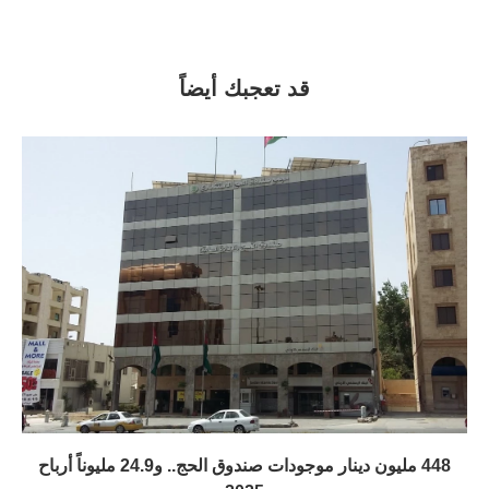
قد تعجبك أيضاً
448 مليون دينار موجودات صندوق الحج.. و24.9 مليوناً أرباح