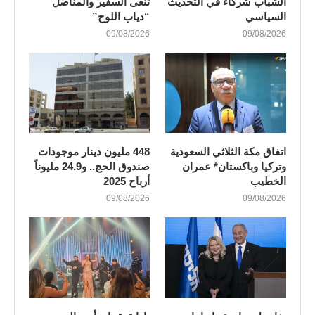
الشباب شركاء في التحديث
تنعى السفير والمناضل
السياسي
“دياب اللوح”
09/08/2026
09/08/2026
اتفاق مكة الثلاثي السعودية
448 مليون دينار موجودات
وتركيا وباكستان* عمران
صندوق الحج.. و24.9 مليوناً
الخطيب
أرباح 2025
09/08/2026
09/08/2026