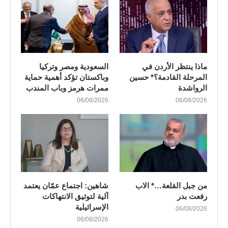
ماذا ينتظر الأردن في
السعودية ومصر وتركيا
المرحلة القادمة؟* حسين
وباكستان تؤكد أهمية حماية
الرواشدة
ممرات هرمز وباب المندب
06/08/2026
06/08/2026
من جبل القلعة…* الاب
شاهين: اجتماع عمّان يعتمد
رفعت بدر
آلية لتوثيق الانتهاكات
الإسرائيلية
06/08/2026
06/08/2026