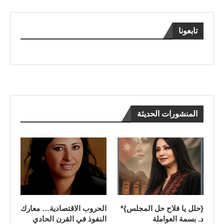
تابعونا
المنشورات الحديثة
{حلل يا فلاح حل المجلس}*
الحروب الاقتصادية… معارك
د. بسمة العواملة
النفوذ في القرن الحادي