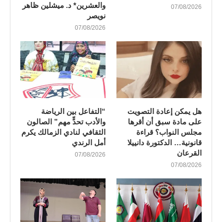
والعشرين* د. ميشلين ظاهر
07/08/2026
نويصر
07/08/2026
هل يمكن إعادة التصويت
“التفاعل بين الرياضة
على مادة سبق أن أقرها
والأدب تحدٍّ مهم” الصالون
مجلس النواب؟ قراءة
الثقافي لنادي الزمالك يكرم
قانونية… الدكتورة دانييلا
أمل الرندي
القرعان
07/08/2026
07/08/2026