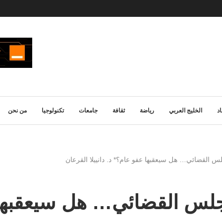
د
الخليج العربي
رياضة
ثقافة
جامعات
تكنولوجيا
من نحن
لس القضائي… هل سيعقبها عفو عام؟* د. دانييلا القرعان
مجلس القضائي… هل سيعقبها ع