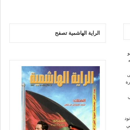
الراية الهاشمية تصفح
و
ى
رة
ي
ود
ي