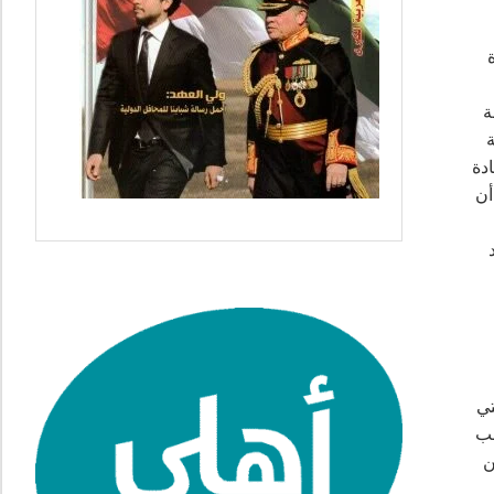
تبطة
عية
دة
أن
تي
لب
ن