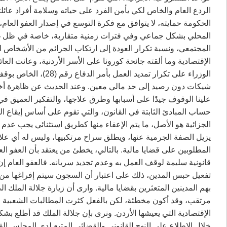
الردع العام والخاص لكي يأمن الفرد على حياته وسلامة أفراد عا
الحكومة حمايته، لا يتوافق مع فكرة التوسع في إصدار العفو العام
المحلي بشكل جماعي وفي فترات زمنية متقاربة، خاصة في ظل غياب
المجتمعي، ونسبة تكرار العودة إلى ارتكاب الجرائم من الأشخاص 
الإقتصادية وما ألقته جائحة كورونا على الأسر الأردنية، وعانت العا
الوزراء على تكرار تمد
شيكات دون رصيد إلى حد مالي معين. وعند الحديث عن ظاهرة أخر
علينا الوقوف جيدًا على أسبابها وطرق علاجها، والتفكير العميق في
حساب المبادئ الثابتة في القانون، والتي تقوم على أساس إيقاع ا
الجزائية هو الأصل، ما يتم الإعفاء منها كطريق استثنائي يجب عدم 
يزيل الصفة الجرمية عنها، ويطلق سراح مرتكبيها، وليس له أي علا
قانونية سليمة لوقف العمل به وعدم تجديد سريانه. فالعفو العام 
تفعيل حبس المدين، ذلك على اعتبار أن السجون سيتم إفراغها من ا
بهم المدينين المتعثرين بقضايا مالية. وارى أن زيارة جلالة الملك
مرتقب، وقد أكون مخطئة، لكن بالفعل كثرت المطالبات الشعبية 
الإقتصادية التي يعيشها الأردن. ونرى بإن جلالة الملك قد أطلع ب
خلال الاطلاع على النهج القانوني والقضائي المتبع لدى المجلس ا