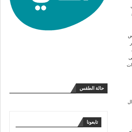
يس
ر
ى
ات
حالة الطقس
ال
تابعونا
م