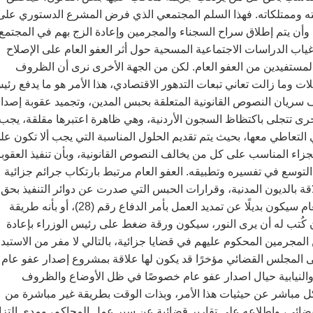
ئلته وممتلكاته. فهذا السلم المجتمعي الذي فرض المشرع الدستوري على
، وأن يتم إطلاق سراح السجناء والمجرمين وإعادة الزج بهم في المجتمع
 الدراسات الاجتماعية المسحية حول أثر العفو العام على الإصلاح
المستفيدين من العفو العام. لكن من الجهة الأخرى نرى أن الظروف
ئلات وما زالت تعاني تبعات التدهور الاقتصادي، هذا الأمر هو ما يدفع رئ
يد العمل بأمر الدفاع رقم (28)، الخاص بوقف سريان النصوص القانونية المتعلقة بحبس المدين، وتجميد عقوبة إصدا
ى تتجلى باكتظاظ السجون الأردنية، وهي ظاهرة اعتبرها مقلقة، يجب
 التعاطي معها، بحيث يتم تقديم الحلول المناسبة التي يجب ألا تكون عل
لجزاء المناسب على كل من يخالف النصوص القانونية، وبأن تنفيذ العقوب
التوسع في تفسيره وتطبيقه. العفو العام مرتبط بارتكاب جرائم جزائية
قة بالديون المدنية، وقرارات الحبس التي صدرت عن دوائر التنفيذ بحق
المطلوبين على قضايا مالية. بالتالي، يخطئ من يعتقد بأن العفو العام سيكون بديلًا عن تمديد العمل بأمر الدفاع رقم (28)، أو بأنه طريقة
إن كُتب له أن يرى النور، سيكون ورقة ضغط على رئيس الوزراء بإعادة
لمجرمين المحكوم عليهم في قضايا جزائية، بالتالي لا مفر من الاستبد
 الى المجلس القضائي مؤخرًا قد يكون لها علاقة بمشروع إصدار عفو عام
والنيابية حيال اصدار عفو عام خصوصًا في ظل الأوضاع والظروف
شكل مباشر عن حيثيات هذا الأمر، وبذات الوقت بطريقة غير مباشرة من
لقضائي، واطلاعه على تقارير قضائية عن سير عمل المحاكم، ومدى التزا