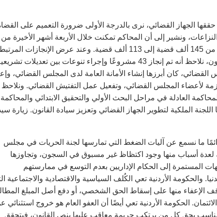
 حققها الجهاز القضائي، نرى بالدرجة الأولى ضرورة التعميم على القضاة
نزاعات، ونشير إلى أن المحاكم تمكنت خلال الأربعة أشهر الأخيرة من
العام الماضي من تخفيض عدد الدعاوى المدورة بنسبة 23 بالمائة، من 145 ألف قضية إلى 113 ألف قضية. وعند عرض الإنجازات المر
بتوصيات اللجنة الملكية لتطوير الجهاز القضائي وتعزيز سيادة القانون، نلاحظ أنه تم إنجاز 43 مشروعًا وإجراء تنوعات بين تعديلات تشري
القضائي، كان أبرزها إنشاء الأمانة العامة لدى المجلس القضائي، وإعا
زمة لأعضاء المجلس القضائي، وتفعيل عمل التفتيش القضائي. ونلاحظ 
انات المحاكمة العادلة في مراحل البحث الأولي والتحقيق الابتدائي والمحاكمة
اللجنة الملكية لتطوير الجهاز القضائي وتعزيز سيادة القانون. زيارة سيد
 ودائمًا ما نسمع عن آليات الضغط التي تمارسها لجنة الحريات في مجلس
ك لعدة أسباب منها وجود اكتظاظ غير مسبوق في السجون، وتجاوزها
جيهات المستمرة إلى الحكام الإداريين بعدم التوسع في ممارستهم
نيا. والحكومة الأردنية تعي الكُلف السياسية والاقتصادية والاجتماعية ال
قف الإعفاء منها على إسقاط الحق الشخصي، أو دفع أصل المبلغ المطا
لائتمان. الحكومة الأردنية تعي أيضًا أن العفو العام هو خروج استثنائي ع
المناسب بحق كل من يرتكب جريمة معاقب عليها بنص القانون، فيتحقق