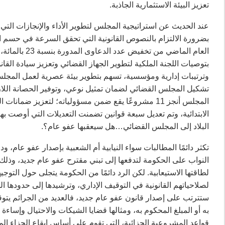
تعزيز البيئة الاستثمارية الجاذبة.
عند الحديث عن استراتيجية المجلس لتطوير الأداء والإنجازات التي
بضرورة الالتزام بالنصوص القانونية التي تحقق السرعة في حسم ال
وترتيبات إدارية ومؤسسية، تسهم بتطوير بيئة عصرية لعمل المجلس 
تشكيل المجلس القضائي لضمان تمثيل نوعي، وتوفير الحصانة اللا
المجلس أنجز 11 مشروعًا يقع ضمن مسؤولياته؛ لتعزيز ضم
الابتدائية، وتم تعديل سبعة قوانين تضمنت التعديلات التي أوصت بها 
البلاد إلى المجلس القضائي…هل سيعقبها عفو عام؟.
تكثر دائمًا المطالبات سواء النيابية أم الشعبية بإصدار عفو عام،
النواب على الحكومة لتدفعها إلى تبني مقترح عفو عام جديد، وذل
لطاقتها الاستيعابية. لكن الرد دائمًا من الحكومة يتجلى حول التو
لصلاحياتهم القانونية في التوقيف الإداري، وترشيدها إلى حدودها الد
ستترتب على إصدار قانون عفو عام جديد، فالعديد من الجرائم يتو
به أو المبلغ المحكوم به، ومثالها قضايا الشيكات والاحتيال وإساءة ا
قواعد المشروعية الجزائية، التي تقوم على أساس إيقاع الجزاء 