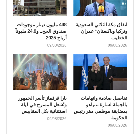
اتفاق مكة الثلاثي السعودية
448 مليون دينار موجودات
وتركيا وباكستان* عمران
صندوق الحج.. و24.9 مليوناً
الخطيب
أرباح 2025
09/08/2026
09/08/2026
تفاصيل صادمة واتهامات
يارا قرقماز تأسر الجمهور
بالجملة لسارة نتنياهو
وتُشعل المسرح في ليلة
بمضايقة موظفي مقر رئيس
استثنائية بكل المقاييس
الحكومة
09/08/2026
09/08/2026