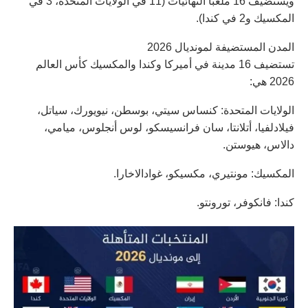
ويستضيف 16 ملعبا النهائيات (11 في الولايات المتحدة، 3 في
المكسيك و2 في كندا).
المدن المستضيفة لمونديال 2026
تستضيف 16 مدينة في أميركا وكندا والمكسيك كأس العالم
2026 هي:
الولايات المتحدة: كنساس سيتي، بوسطن، نيويورك، سياتل،
فيلادلفيا، أتلانتا، سان فرانسيسكو، لوس أنجلوس، ميامي،
دالاس، هيوستن.
المكسيك: مونتيري، مكسيكو، غوادالاخارا.
كندا: فانكوفر، تورونتو.