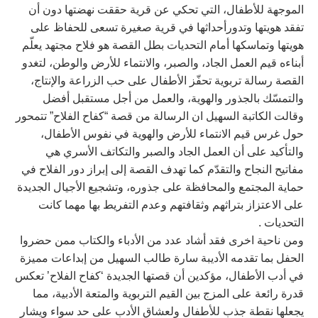
الموجهة للأطفال، التي تحكي عن قرية حققت نهضتها دون أن
تفقد هويتها وتدورأحداثها في قرية صغيرة تسعى للحفاظ على
هويتها وتماسكها أمام التحديات بطل القصة هو فلاح مجتهد يعلّم
أبناءه قيم العمل الجاد، والصبر، والانتماء للأرض والوطن، لتغدو
القصة رسالة تربوية تحفّز الأطفال على حب الزراعة والإنتاج،
والتمسّك بالجذور والهوية، والعمل من أجل مستقبل أفضل
وقالت الكاتبة السهيل ان الرسالة من قصة “كفاح الفلاح” تتمحور
حول غرس قيم الانتماء للأرض والهوية في نفوس الأطفال،
والتأكيد على أن العمل الجاد والصبر والتكاتف الأسري هي
مفاتيح النجاح والتقدّم كما تهدف القصة إلى إبراز دور الفلاح في
حماية المجتمع والمحافظة على جذوره، وتشجيع الأجيال الجديدة
على الاعتزاز بتراثهم وثقافتهم وعدم التفريط بها مهما كانت
التحديات .
ومن ناحية اخرى فقد أشاد عدد من الأدباء والكتاب ممن حضروا
الحفل بما تقدمه الأديبة سارة طالب السهيل من إبداعات مميزة
في أدب الأطفال، مؤكدين أن قصتها الجديدة ‘كفاح الفلاح’ تعكس
قدرة رائعة على المزج بين القيم التربوية والمتعة الأدبية، مما
يجعلها نقطة جذب للأطفال ولعشاق الأدب على حد سواء ويشار