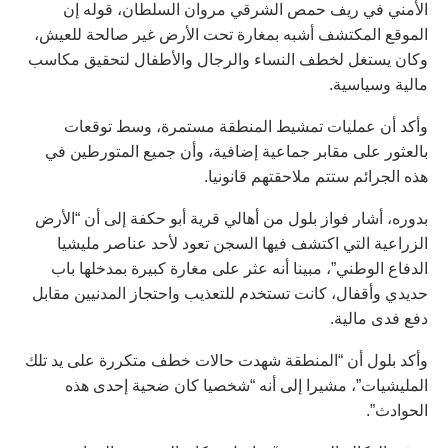
الأمني في ريف حمص الشرقي مروان السلطان، قوله إن
الموقع المكتشف أشبه بمغارة تحت الأرض غير صالحة للعيش،
وكان يستغل لخطف النساء والرجال والأطفال لتحقيق مكاسب
مالية وسياسية.
وأكد أن عمليات تمشيط المنطقة مستمرة، وسط توقعات
بالعثور على مقابر جماعية إضافية، وأن جميع المتورطين في
هذه الجرائم ستتم ملاحقتهم قانونيا.
بدوره، أشار فواز بلول من أهالي قرية أبو حكفة إلى أن “الأرض
الزراعية التي اكتشف فيها السجن تعود لأحد عناصر مليشيا
الدفاع الوطني”، مبينا أنه عثر على مغارة كبيرة بمدخلها باب
حديدي وأقفال، كانت تستخدم للتعذيب واحتجاز المدنيين مقابل
دفع فدى مالية.
وأكد بلول أن “المنطقة شهدت حالات خطف متكررة على يد تلك
المليشيات”، مشيرا إلى أنه “شخصيا كان ضحية إحدى هذه
الحوادث”.