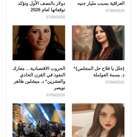
العراقية بسبب مليار جنيه
دولار بالنصف الأول وتؤكد
توقعاتها لعام 2026
07/08/2026
07/08/2026
{حلل يا فلاح حل المجلس}*
الحروب الاقتصادية… معارك
د. بسمة العواملة
النفوذ في القرن الحادي
والعشرين* د. ميشلين ظاهر
07/08/2026
نويصر
07/08/2026