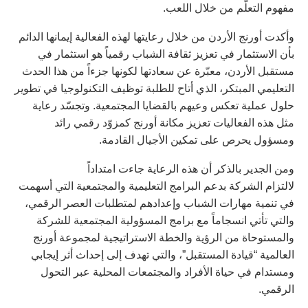
مفهوم التعلّم من خلال اللعب.
وأكدت أورنج الأردن من خلال رعايتها لهذه الفعالية إيمانها الدائم
بأن الاستثمار في تعزيز ثقافة الشباب رقمياً هو استثمار في
مستقبل الأردن، معبّرة عن سعادتها لكونها جزءاً من هذا الحدث
التعليمي المبتكر، الذي أتاح للطلبة توظيف التكنولوجيا في تطوير
حلول عملية تعكس وعيهم بالقضايا المجتمعية. وتجسّد رعاية
مثل هذه الفعاليات تعزيز مكانة أورنج كمزوّد رقمي رائد
ومسؤول يحرص على تمكين الأجيال القادمة.
ومن الجدير بالذكر أن هذه الرعاية جاءت امتداداً
لالتزام الشركة بدعم البرامج التعليمية والمجتمعية التي أسهمت
في تنمية مهارات الشباب وإعدادهم لمتطلبات العصر الرقمي،
والتي تأتي انسجاماً مع برامج المسؤولية المجتمعية للشركة
والمستوحاة من الرؤية والخطة الاستراتيجية لمجموعة أورنج
العالمية “قيادة المستقبل”، والتي تهدف إلى إحداث أثر إيجابي
ومستدام في حياة الأفراد والمجتمعات المحلية عبر التحول
الرقمي.