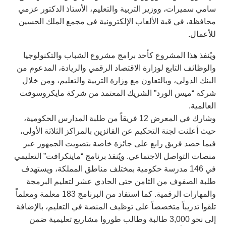
سامي سميرات، ووزير التربية والتعليم، الأستاذ الدكتور عزمي
محافظة، في قبة الألعاب الإلكترونية في مجمع الملك الحسين
للأعمال.
ويُنفذ هذا المشروع كأحد برامج مشروع الشباب والتكنولوجيا
والوظائف التابع لوزارة الاقتصاد الرقمي والريادة، المدعوم من
البنك الدولي، وبالتعاون مع وزارة التربية والتعليم، ومن خلال
شركة “ميس الورد” الشريك المعتمد من شركة مايكروسوفت
العالمية.
وشارك في المعرض 12 فريقاً من طلبة المدارس الحكومية،
حيث أعلنت لجنة التحكيم عن الفائزين بالمراكز الثلاثة الأولى،
فيما حصد فريق رابع على جائزة خاصة بتصويت الجمهور عبر
منصات التواصل الاجتماعي. ويُنفذ برنامج “ماينكرافت” التعليمي
في 146 مدرسة حكومية بمختلف مناطق المملكة، ويستهدف
طلبة الصفوف من الثامن حتى الحادي عشر لتعليم البرمجة
والمهارات الرقمية. كما استفاد من البرنامج 183 معلمة ومعلماً
تلقوا تدريباً متخصصاً على توظيف المنصة في التعليم، بالإضافة
إلى نحو 3,000 طالبة وطالب طوروا مشاريع تعليمية ضمن