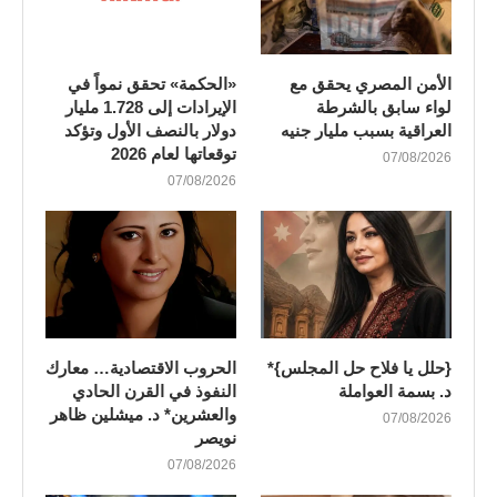
الأمن المصري يحقق مع
«الحكمة» تحقق نمواً في
لواء سابق بالشرطة
الإيرادات إلى 1.728 مليار
العراقية بسبب مليار جنيه
دولار بالنصف الأول وتؤكد
توقعاتها لعام 2026
07/08/2026
07/08/2026
{حلل يا فلاح حل المجلس}*
الحروب الاقتصادية… معارك
د. بسمة العواملة
النفوذ في القرن الحادي
والعشرين* د. ميشلين ظاهر
07/08/2026
نويصر
07/08/2026