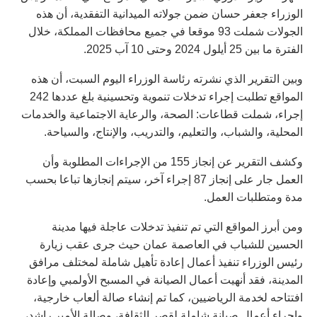
الوزراء جعفر حسان ضمن جولاته الميدانية التفقدية، أن هذه
الجولات شملت 93 موقعا في جميع محافظات المملكة، خلال
الفترة ما بين 25 أيلول 2024 وحتى 10 آب 2025.
وبين التقرير الذي نشرته رئاسة الوزراء اليوم السبت، أن هذه
المواقع تطلبت إجراء تدخلات تنموية وتحسينية بلغ عددها 242
إجراء، شملت قطاعات: الصحة، والرعاية الاجتماعية والخدمات
المحلية، والشباب، والتعليم، والتدريب، والإنتاج، والسياحة.
وكشف التقرير عن إنجاز 155 من الإجراءات المطلوبة وأن
العمل جار على إنجاز 87 إجراء آخر، سيتم إنجازها تباعا بحسب
مدة ومتطلبات العمل.
ومن أبرز المواقع التي تم تنفيذ تدخلات عاجلة فيها مدينة
الحسين للشباب في العاصمة عمان حيث جرى عقب زيارة
رئيس الوزراء تنفيذ أعمال إعادة تأهيل شاملة لمختلف مرافق
المدينة، فقد أنهيت أعمال الصيانة في المسبح الأولمبي وإعادة
افتتاحه لخدمة الرياضيين، كما تم إنشاء صالة ألعاب خارجية،
وإجراء أعمال صيانة شاملة لقصر الثقافة، وصالة الأمير راشد،