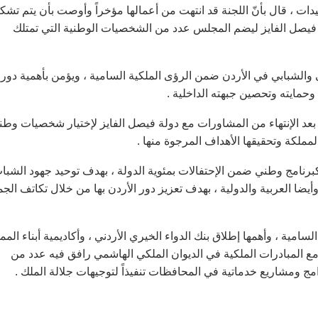
بيدات ، قال بأنّ اللجنة قد انتهت من أعمالها مؤخراً وأوصت بأن يتم تشك
ة فيصل الفايز ليضم المجلس عدد من الشخصيات الوطنية التي تمتلك
والشبابي في الأردن ضمن الرؤى الملكية السامية ، ويؤمن بأهمية دور
حمايته وتحصين جبهته الداخلية .
بعد الإنتهاء من المشاورات مع دولة فيصل الفايز لإختيار شخصيات وطن
لمملكة وتحقيقها الأهداف المرجوة منها .
برنامج وطني ضمن الإحتفالات بمئوية الدولة ، بهدف توحيد جهود الشبا
يضا العربية والدولية ، بهدف تعزيز دور الأردن بها من خلال تكاتف الجم
امية ، وأهمها إطلاق بنك الدواء الخيري الأردني ، وأكاديمية أبناء المم
ت مع المبادرات الملكية في الديوان الملكي الهاشمي رافق فيه عدد من
مج ومشاريع خدماتية في المحافظات تنفيذاً لتوجيهات جلالة الملك .