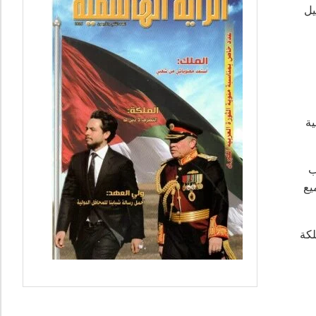
يل
ية
ب
يع
لكة