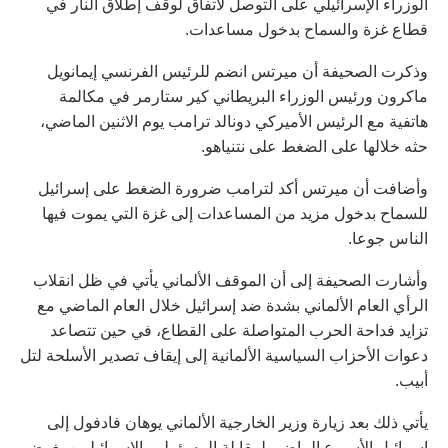
الوزراء الإسرائيلي على التوصل لاتفاق لوقف إطلاق النار في
قطاع غزة والسماح بدخول مساعدات.
وذكرت الصحيفة أن ميرتس انضم للرئيس الفرنسي إيمانويل
ماكرون ورئيس الوزراء البريطاني كير ستارمر في مكالمة
هاتفية مع الرئيس الأميركي دونالد ترامب يوم الاثنين الماضي،
حثه خلالها على الضغط على نتنياهو.
وأضافت أن ميرتس أكد لترامب ضرورة الضغط على إسرائيل
للسماح بدخول مزيد من المساعدات إلى غزة التي يموت فيها
الناس جوعا.
وأشارت الصحيفة إلى أن الموقف الألماني يأتي في ظل انقلاب
الرأي العام الألماني بشدة ضد إسرائيل خلال العام الماضي مع
تزايد فداحة الحرب المتواصلة على القطاع، في حين تتصاعد
دعوات الأحزاب السياسية الألمانية إلى إيقاف تصدير الأسلحة لتل
أبيب.
يأتي ذلك بعد زيارة وزير الخارجية الألماني يوهان فادفول إلى
إسرائيل الأسبوع الماضي لمقابلة المسؤولين الإسرائيليين بغرض