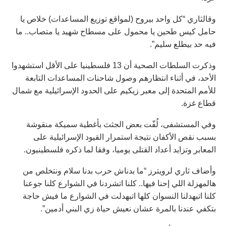
وقالثاري “‭‭‬‬‬‬كل واحد بيروح (لمواقع توزيع المساعدات) خلاص يا
حامل كيس طحين يا محمول على مسطاح شهيد يا متصاب.. ما
فيه حد بيطلع سليم”.
وذكرت السلطات الصحية أن 13 فلسطينيا على الأقل استشهدوا
الأحد، في أثناء انتظارهم وصول شاحنات المساعدات التابعة
للأمم المتحدة إلى معبر زيكيم على الحدود الإسرائيلية مع شمال
قطاع غزة.
وفي المستشفى، لُفّت بعض الجثث بأغطية سميكة منقوشة
بسبب نقص الأكفان نتيجة استمرار القيود الإسرائيلية على
المعابر وتزايد أعداد القتلى يوميا، وفقا لما ذكره فلسطينيون.
وأضاف ثاري لرويترز “ما بدناش حرب بدنا سلام ونتخلص من
هالمهزلة اللي إحنا فيها.. كلنا اتشردنا في الشوارع كلنا جوعنا
كلنا اتبهدلنا النسوان كلها اتبهدلت في الشوارع ما فيش حاجة
بتكفي عندنا بالمرة عشان نعيش حياة زي البني أدمين”.