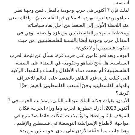
أساسه.
لذلك فإن 7 أكتوبر هي حرب وجودية بالفعل، فمن وجهة نظر
نتنياهو يريدها دولة يهودية لا مكان فيها لفلسطينيّ.. ولذلك سعى
منذ اللحظة الأولى إلى الضغط من أجل إنفاذ سياساته
ومخططاته بتهجير الفلسطينيين من غزة والضفة.. وهي في
المقابل حرب وجودية أيضًا بالنسبة للفلسطينيين، من حيث
«تكون فلسطين أو لا تكون».
اليوم.. وبعد نحو عامين على حرب غزة، نسأل عن نتيجة الحرب
السياسية: هل نجح نتنياهو وحكومته في القضاء على القضية
الفلسطينية؟ أم نجحت دماء الأطفال والنساء والشهداء الزكية
التي جُبلت بثرى غزة الطاهر بالضغط على العالم للاعتراف
بالدولة الفلسطينية وحقّ الشعب الفلسطيني بالعيش حرًّا
كريمًا؟
الأردن، بقيادة جلالة الملك عبدالله الثاني، ومنذ بدء الحرب في 7
أكتوبر 2023، أدرك خطورة الحرب وما وراء الحرب، فكان
الموقف ثابتًا وواضحًا وقويًّا بلاءات شكّلت حائط صدّ منيع في
مواجهة الأطماع الإسرائيلية التوسعية في فلسطين والإقليم..
وهذا جانب مما حقّقه الأردن على مدى نحو سنتين من بدء