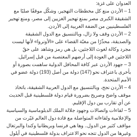
العدوان على غزة:
1 – الأردن منع كل مخططات التهجير، وشكّل موقفًا صلبًا مع
الشقيقة الكبرى مصر بمنع تهجير الغزيين إلى مصر، ومنع تهجير
الفلسطينيين من الضفة الغربية إلى الأردن.
2 – الأردن وقف ولا زال، وبالتنسيق مع الدول الشقيقة
والصديقة، محذّرًا من مغبّة القضاء على «الأونروا» لأنها ليست
مجرد وكالة لغوث اللاجئين، بل هي رمز وشاهد على حقّ
اللاجئين في العودة إلى أرضهم المغتصبة من قبل إسرائيل.
3 – جهود الأردن عبر كافة المحافل الدولية ساهمت بصورة أو
بأخرى باعتراف نحو (147) دولة من أصل (193) دولة عضو في
الأمم المتحدة.
4 – الأردن نجح، وبالتنسيق مع الدول العربية الشقيقة، باتخاذ
موقف واضح وصريح بضرورة قيام دولة فلسطينية قبل الحديث
عن أي تقارب بين دول الإقليم.
5 – لقاءات واتصالات وجهود جلالة الملك الدبلوماسية والسياسية
والإعلامية ولقاءاته المتواصلة مع قادة دول العالم غيّرت من
مواقف كثير من الدول.. وها هي فرنسا وبريطانيا وكندا والبرتغال
وغيرها من الدول تتجه نحو الاعتراف بدولة فلسطينية في أيلول