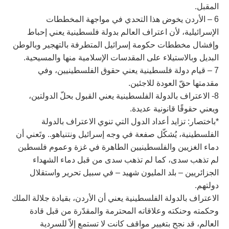
المقبل.
6 – الأردن يخوض هذا التحدي في مواجهة المخططات
الإسرائيلية، لأن اعتراف العالم بدولة فلسطينية يعني إحباط
وإفشال مخططات حكومة إسرائيل المتطرفة بالتهجير وبالوطن
البديل وبالاستيلاء على المقدسات الإسلامية منها والمسيحية.
7 – قيام دولة فلسطينية يعني حقوق الفلسطينيين، وفي
مقدمتها حقّ العودة للاجئين.
8- الاعتراف بالدولة الفلسطينية يعني القبول بحلّ الدولتين،
ويعني حقوقًا قانونية عديدة.
*باختصار: تزايد أعداد الدول التي تنوي الاعتراف بالدولة
الفلسطينية، يُشكّل صفعة في وجه إسرائيل ونتنياهو.. وتَعني أن
دماء الغزيين والفلسطينيين الطاهرة في غزة وعموم فلسطين
لم تذهب سدى، كما لم تذهب سدى من قبل دماء الشهداء
الجزائريين – بلد المليون شهيد – في سبيل تحرير واستقلال
دولتهم.
الاعتراف بالدولة الفلسطينية يعني أن الأردن، بقيادة جلالة الملك
وحكمته وحنكته وعلاقاته المحترمة والمقدّرة من قبل قادة
العالم، قد نجح بتغيير مواقف كانت لا تستمع إلاّ للسردية