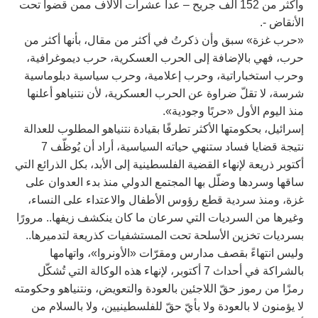
وأكثر من 152 ألف جريح – عدا عشرات الآلاف ممن قضوا تحت
الأنقاض -.
«حرب غزة» سبق وأن ذكرتُ في أكثر من مقال، بأنها أكثر من
حرب، فهي بالإضافة إلى الحرب العسكرية، حرب ديموغرافية،
وحرب استخباراتية، وحرب إعلامية، وحرب سياسية دبلوماسية
شرسة، لا تقلّ ضراوة عن الحرب العسكرية، لأن نتنياهو أعلنها
منذ اليوم الأول «حربًا وجودية».
إسرائيل، بحكومتها الأكثر تطرفًا بقيادة نتنياهو المطلوب للعدالة
نتيجة قضايا فساد ستنهي حياته السياسية، أراد أن يُوظّف 7
أكتوبر ذريعة لإنهاء القضية الفلسطينية إلى الأبد، بكل الذرائع التي
ساقها وسردها وضلّل بها المجتمع الدولي منذ بدء العدوان على
غزة، ومنذ سردية قطع رؤوس الأطفال والاعتداء على النساء،
وغيرها من السرديات التي سرعان ما كان ينكشف زيفها.. مرورًا
بسرديات تخزين الأسلحة تحت المستشفيات كذريعة لتدميرها..
وليس انتهاءً بقصف مدارس ومقرّات «الأونروا»، واتهامها
بالشراكة في أحداث 7 أكتوبر، لإنهاء هذه الوكالة التي تُشكّل
رمزًا من رموز حقّ اللاجئين بالعودة والتعويض، ونتنياهو وحكومته
لا يؤمنون لا بالعودة ولا بأيّ حقّ للفلسطينيين، ولا بالسلام من