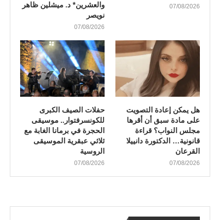
والعشرين* د. ميشلين ظاهر
07/08/2026
نويصر
07/08/2026
هل يمكن إعادة التصويت
​حفلات الصيف الكبرى
على مادة سبق أن أقرها
للكونسرفتوار.. موسيقى
مجلس النواب؟ قراءة
الحجرة في برمانا الغابة مع
قانونية… الدكتورة دانييلا
ثلاثي عبقرية الموسيقى
القرعان
الروسية
07/08/2026
07/08/2026