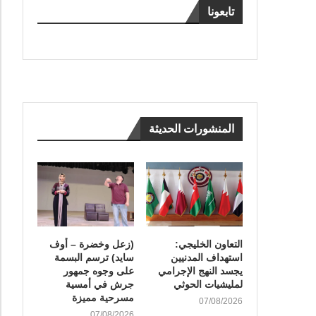
تابعونا
المنشورات الحديثة
التعاون الخليجي:
(زعل وخضرة – أوف
استهداف المدنيين
سايد) ترسم البسمة
يجسد النهج الإجرامي
على وجوه جمهور
لمليشيات الحوثي
جرش في أمسية
مسرحية مميزة
07/08/2026
07/08/2026