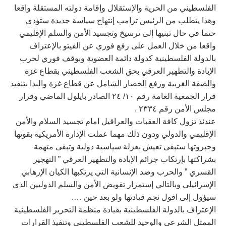
الفلسطيني من الحرية والإستقلال وإقامة دولته المستقلة واقعا
وهذا يتطلب من الرئيس ترامب إنتهاج سياسة جديدة ستؤدي
حتما في حال تبنيها إلى ترسيخ وتجسيد الأمن والسلم الإقليمي
واقعا من خلال العمل على رفع فوري عن الفيتو بالإعتراف
بالدولة الفلسطينية كدولة دائمة العضوية وبوقف فوري لحرب
الإبادة والتطهير العرقي بحق الشعب الفلسطيني بقطاع غزة
والضفة الغربية ورفع الحصار الشامل عن قطاع غزة والبدا بتنفيذ
قرار الجمعية العامة رقم ١٠/ ٢٤ الصادر بايلول الماضي وقرار
مجلس الأمن رقم ٢٣٣٤ .
عندئذ تزول كافة العقبات والعراقيل امام تجسيد السلام والأمن
الإقليمي والدولي ودون ذلك مهما عملت الإدارة الأمريكية بقوتها
وجبروتها ستبقى تعيش بعزلة سياسية دولية وتبقى متهمة
بشراكتها بإرتكاب جرائم الإبادة والتطهير العرقي ” التهجير
القسري ” والحرب وضد الإنسانية التي يرتكبها الكيان الإرهابي
الإسرائيلي وبالتالي إستمرار تقويض الأمن والسلم الدوليين الذي
سيؤول إلى افول نجم قيادتها ولو بعد حين ….
الإعتراف بالدولة الفلسطينية بقيادة منظمة التحرير الفلسطينية
الممثل الشرعي والوحيد للشعب الفلسطيني وتنفيذ القرارات