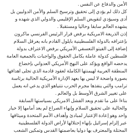
الأمن والدفاع عن النفس .
كل ذلك لم يؤدي إلى تحقيق وترسيخ السلم والأمن الدوليين بل
أدى وسيؤدي لتقويض السلم الإقليمي والدولي الذي شهده و
يشهده العالم سابقا وحاليا ومستقبلا .
إذن الذريعة الامريكية برفض قرار الرئيس الفرنسي ماكرون
بإعترافه بالدولة الفلسطينية بايلول القادم بانه يعرقل السلام
إضافة إلى الفيتو التعسفي الأمريكي برفض الاعتراف بدولة
فلسطين كدولة عاملة بكامل الحقوق والواجبات بالجمعية العامة
يدحضه الواقع ويؤكد على النهج الأمريكي العدواني بإخضاع
المنطقة العربية لهيمنتها الكاملة لعقود قادمة الذي تجلى اهدافها
بصورة واضحة لا لبس بها بعهد الإدارة الأمريكية الحالية برئاسة
ترامب والتي ينفذها مجرم الحرب نتنياهو الذي يدعي انه يعمل
على تغيير الشرق الأوسط بل والعالم .
بناءا على ما تقدم وبعد الفشل الامريكي بسياستها السابقة
والحالية على تحقيق السلام وإنهاء الصراع لم يعد أمامها إلا خيار
واحد وهو إعادة الإعتبار لمبادئ وأهداف الأمم المتحدة وميثاقها
عبر إلزام إسرائيل بإنهاء إحتلالها لأراض الدولة الفلسطينية
المحتلة والمعترف بها دوليا بعاصمتها القدس وتمكين الشعب