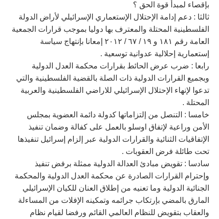
بإقصاء لمبدأ قوة الحق ؟
ثالثا : دعم إدامة الإحتلال الإستعماري الإسرائيلي لأراض الدولة
الفلسطينية المحتلة والمعترف بها دوليا بموجب قرارات الجمعية
العامة رقم ١٨١ و ١٩ / ٦٧ / ٢٠١٢ إمعانا بإنتهاج سياسة
إستعمارية إحلالية عدوانية توسعية .
رابعا : ضرب عرض الحائط بقرارات محكمة العدل الدولية
وبجميع القرارات الدولية ذات الصلة بالقضية الفلسطينية والتي
تدعوا لإنهاء الإحتلال الإسرائيلي للاراضي الفلسطينية والعربية
المحتلة .
خامسا : التنصل من إلتزاماتها كدولة دائمة العضوية بمجلس
الأمن وراعية لإتفاق اوسلو بالعمل على كفالة وضمان تنفيذ
الإتفاقيات الثنائية والقرارات الدولية عبر إلزام إسرائيل تنفيذها
تحت طائلة فرض العقوبات .
سادسا : تقويض مبادئ العدالة الدولية ممثلة برفض تنفيذ
وإحترام القرارات الصادرة عن محكمة العدل الدولية والمحكمة
الجنائية الدولية وما تعنيه من إطلاق العنان للكيان الإسرائيلي
المارق بالمضي بإرتكاب جرائمه وتمكينه الإفلات من المساءلة
والعقاب بتقويض للنظام العالمي القائم ورفضا لقيام نظام