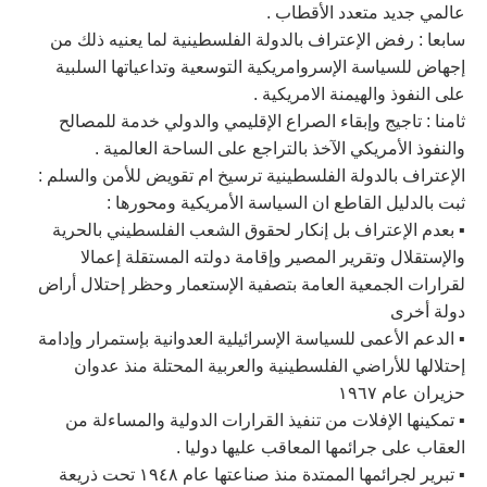
عالمي جديد متعدد الأقطاب .
سابعا : رفض الإعتراف بالدولة الفلسطينية لما يعنيه ذلك من
إجهاض للسياسة الإسروامريكية التوسعية وتداعياتها السلبية
على النفوذ والهيمنة الامريكية .
ثامنا : تاجيج وإبقاء الصراع الإقليمي والدولي خدمة للمصالح
والنفوذ الأمريكي الآخذ بالتراجع على الساحة العالمية .
الإعتراف بالدولة الفلسطينية ترسيخ ام تقويض للأمن والسلم :
ثبت بالدليل القاطع ان السياسة الأمريكية ومحورها :
▪︎ بعدم الإعتراف بل إنكار لحقوق الشعب الفلسطيني بالحرية
والإستقلال وتقرير المصير وإقامة دولته المستقلة إعمالا
لقرارات الجمعية العامة بتصفية الإستعمار وحظر إحتلال أراض
دولة أخرى
▪︎ الدعم الأعمى للسياسة الإسرائيلية العدوانية بإستمرار وإدامة
إحتلالها للأراضي الفلسطينية والعربية المحتلة منذ عدوان
حزيران عام ١٩٦٧
▪︎ تمكينها الإفلات من تنفيذ القرارات الدولية والمساءلة من
العقاب على جرائمها المعاقب عليها دوليا .
▪︎ تبرير لجرائمها الممتدة منذ صناعتها عام ١٩٤٨ تحت ذريعة