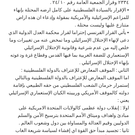
٢٣٣٤ وقرار الجمعية العامة رقم ١٠ /٢٤ .
▪︎ الإقرار بالسيادة الفلسطينية على كامل ارضه المحتلة بإنهاء
للمزاعم الإسرائيلية والأمريكية بمقولة وإدعاء ان هذه اراض
متنازع عليها وليست محتلة .
▪︎ يأتي القرار الفرنسي إحتراما لقرار محكمة العدل الدولية الذي
دعى لإنهاء الإحتلال الإسرائيلي وما تمخض عنه من تغييرات وما
خلص إليه من عدم شرعية وقانونية الإحتلال الإسرائيلي
الإستعماري للضفة الغربية بما فيها القدس وقطاع غزة ودعوته
بإنهاء الإحتلال الإسرائيلي .
الثاني : الموقف المعارض للإعتراف بالدولة الفلسطينية :
اما الموقف المعارض للإعتراف بالدولة الفلسطينية وبالتالي
إستمرار حرمان الشعب الفلسطيني من حقه الطبيعي بإقامة
دولته كالموقف الأمريكي وربيبته الكيان الإستعماري الإسرائيلي
يعني :
اولا : إنقلاب دولة عظمى كالولايات المتحدة الامريكية على
مبادئ واهداف وميثاق الأمم المتحدة بترسيخ الأمن والسلم
الدوليين وقيم العدالة والمساواة بين دول وشعوب العالم .
ثانيا : تجسيد مبدأ حق القوة اي إفشاء لسياسة شريعة الغاب