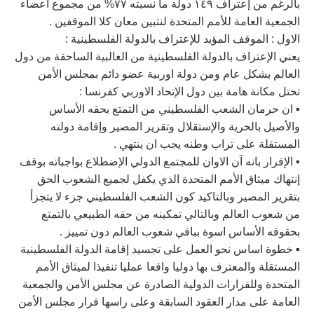
بالرغم من إعتراف ١٤٩ دولة ما نسبته ٧٧% من مجموع أعضاء
الجمعية العامة للأمم المتحدة لنتبين معان كلا الموقفين .
الاول : الموقف المؤيد للإعتراف بالدولة الفلسطينية :
يعني الإعتراف بالدولة الفلسطينية من الغالبية الساحقة من دول
العالم بشكل عام ومن دولة اوربية عضو دائم بمجلس الأمن
تحتل مكانة هامة بين دول الإتحاد الاوربي كفرنسا :
▪︎ ان حرمان الشعب الفلسطيني من التمتع بحقه الأساس
والأصيل بالحرية والإستقلال وتقرير المصير وإقامة دولته
المستقلة على تراب وطنه يجب ان ينتهي .
▪︎ الإقرار بانه آن الاوان للمجتمع الدولي الإضطلاع بواجباته بوقف
إنتهاك ميثاق الأمم المتحدة الذي يكفل لجميع الشعوب الحق
بتقرير المصير وبالتاكيد كون الشعب الفلسطيني جزء لا يتجزأ
من شعوب العالم وبالتالي تمكينه من حقه الطبيعي بالتمتع
بحقوقه الأساس اسوة بباقي شعوب العالم دون تمييز .
▪︎ خطوة اساس نحو العمل على تجسيد إقامة الدولة الفلسطينية
المستقلة والمعترف بها دوليا واقعا عمليا تنفيذا لميثاق الأمم
المتحدة وللقرارات الدولية الصادرة عن مجلس الأمن والجمعية
العامة على مدار العقود السابقة وعلى راسها قرار مجلس الأمن