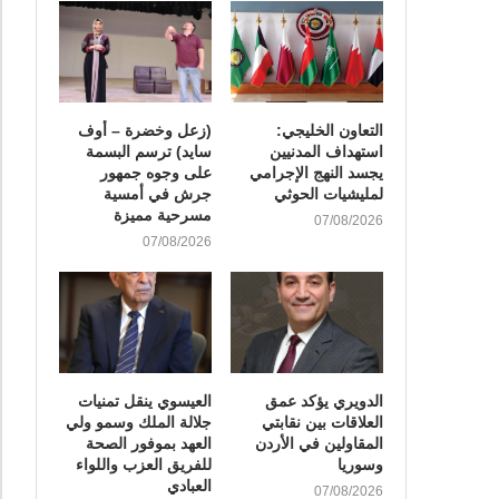
التعاون الخليجي:
(زعل وخضرة – أوف
استهداف المدنيين
سايد) ترسم البسمة
يجسد النهج الإجرامي
على وجوه جمهور
لمليشيات الحوثي
جرش في أمسية
مسرحية مميزة
07/08/2026
07/08/2026
الدويري يؤكد عمق
العيسوي ينقل تمنيات
العلاقات بين نقابتي
جلالة الملك وسمو ولي
المقاولين في الأردن
العهد بموفور الصحة
وسوريا
للفريق العزب واللواء
العبادي
07/08/2026