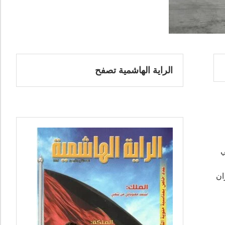
الراية الهاشمية تصفح
ي
ان