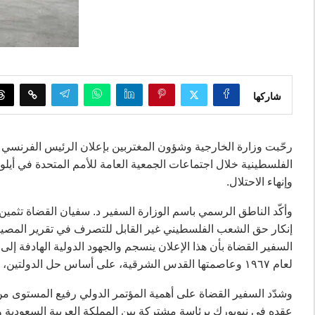
شاركها
رحّبت وزارة الخارجية وشؤون المغتربين بإعلان الرئيس الفرنسي إي
الفلسطينية خلال اجتماعات الجمعية العامة للأمم المتحدة في أيل
وإنهاء الاحتلال.
وأكّد الناطق الرسمي باسم الوزارة السفير د. سفيان القضاة تثمي
إنكار حق الشعب الفلسطيني غير القابل للتصرف في تقرير المصير
السفير القضاة بأن هذا الإعلان ينسجم والجهود الدولية الهادفة إ
لعام ١٩٦٧ وعاصمتها القدس الشرقية، على أساس حل الدولتين، وفقًا لقرارات الشرعية الدولية ومبادرة السلام العربية.
وشدّد السفير القضاة على أهمية المؤتمر الدولي رفيع المستوى من أ
عقده في نيويورك برئاسة مشتركة بين المملكة العربية السعودية و