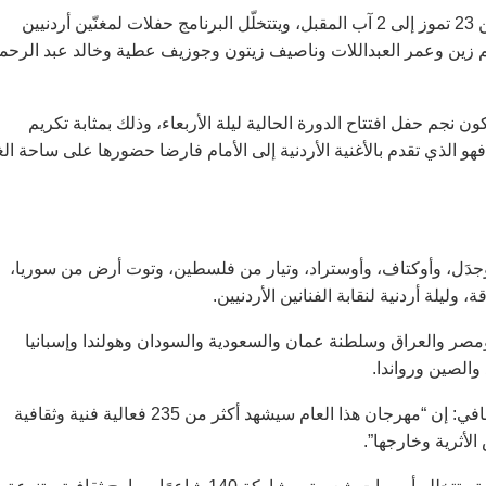
ويقام المهرجان بشكل رئيسي على مسارح مدينة جرش الأثرية من 23 تموز إلى 2 آب المقبل، ويتتخلّل البرنامج حفلات لمغنّين أردنيين
حم زين وعمر العبداللات وناصيف زيتون وجوزيف عطية وخالد عبد الرحم
 نجم حفل افتتاح الدورة الحالية ليلة الأربعاء، وذلك بمثابة تكريم
هو الذي تقدم بالأغنية الأردنية إلى الأمام فارضا حضورها على ساحة الغ
، وجدَل، وأوكتاف، وأوستراد، وتيار من فلسطين، وتوت أرض من سوريا،
يلة أردنية لنقابة الفنانين الأردنيين.
صر والعراق وسلطنة عمان والسعودية والسودان وهولندا وإسبانيا
والصين ورواندا.
بدوره، قال المدير التنفيذي للمهرجان أيمن سماوي في مؤتمر صحافي: إن “مهرجان هذا العام سيشهد أكثر من 235 فعالية فنية وثقافية