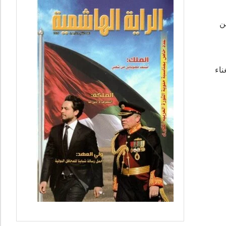
ن
ناء