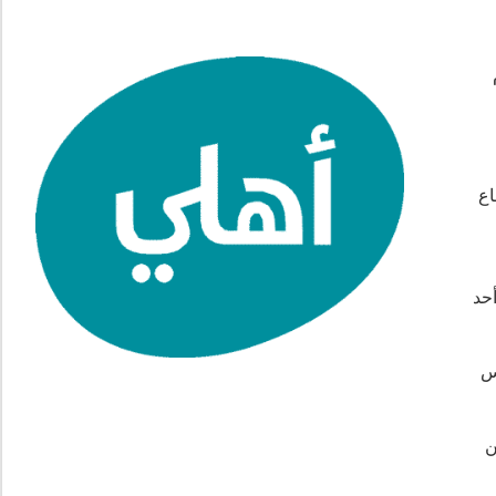
اع
حد
أس
ن