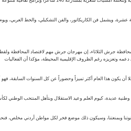
وتشارك في المهرجان فرق شعبية وفلكلورية أردنية وعربية وأجنبية وتتخلله أمسيات شعرية بمشاركة 140 شاعرًا وبرامج ثقافية متنوعة
 عشرة، ويشمل فن الكاريكاتور، والفن التشكيلي، والخط العربي، ويوم
حافظة جرش الثلاثاء، إن مهرجان جرش مهم لاقتصاد المحافظة ولقط
 دعمه وتعزيزه رغم الظروف الإقليمية المحيطة، مؤكدا أن الفعاليات
 يكون هذا العام أكثر تميزاً وحضوراً عن كل السنوات السابقة، فهو أ
 وطنية عديدة، كيوم العلم وعيد الاستقلال وبتأهل المنتخب الوطني لك
 وبقوتنا وبمنعتنا، وسيكون ذلك موضع فخر لكل مواطن أردني مخلص، فنح