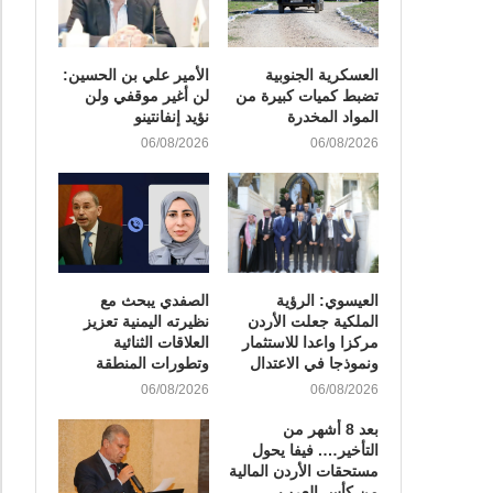
العسكرية الجنوبية
الأمير علي بن الحسين:
تضبط كميات كبيرة من
لن أغير موقفي ولن
المواد المخدرة
نؤيد إنفانتينو
06/08/2026
06/08/2026
العيسوي: الرؤية
الصفدي يبحث مع
الملكية جعلت الأردن
نظيرته اليمنية تعزيز
مركزا واعدا للاستثمار
العلاقات الثنائية
ونموذجا في الاعتدال
وتطورات المنطقة
06/08/2026
06/08/2026
بعد 8 أشهر من
التأخير…. فيفا يحول
مستحقات الأردن المالية
من كأس العرب