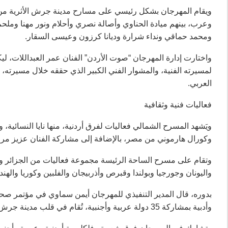
وعرب، بينهم ميادة الحناوي وأصالة نصري وأحلام ونور مهنا ومل
ومحمد حماقي ونداء شرارة وديانا كرزون وعيسى السقار.
واختارت إدارة المهرجان “صوت الأردن” الفنان عمر العبداللات، ليكون
لمسيرته الفنية، والمشوار الفني الكبير الذي حققه خلال مسيرته، ف
العربي.
فعاليات فنية وثقافية
ويَشهد المسرح الشمالي فعاليات لفرق أردنية، منها نايا النسائية
وكورال هارموني من مصر، بالإضافة إلى مشاركة الفنان عزيز مرقة، ول
وتقام على مسرح الساحة الرئيسة مجموعة فعاليات من الجزائر وم
واليونان وجورجيا وبولندا وقبرص وأذربيجان والفلبين وكوريا والهند 
وأدبية بمشاركة 35 دولة عربية وأجنبية، تُقام في قلب مدينة جرش الأثرية وخارجها”.