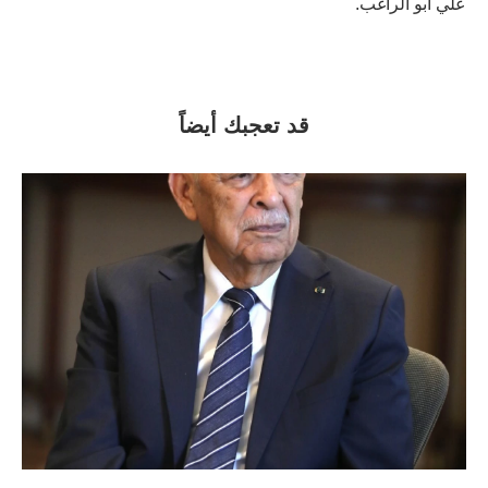
علي أبو الراغب.
قد تعجبك أيضاً