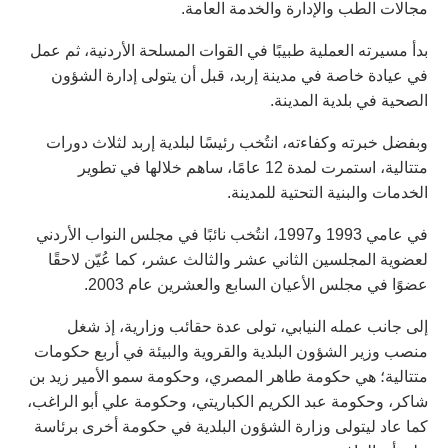
مجالات الطب والإدارة والخدمة العامة.
بدأ مسيرته العملية طبيبًا في القوات المسلحة الأردنية، ثم عمل
في عيادة خاصة في مدينة إربد، قبل أن يتولى إدارة الشؤون
الصحية في بلدية المدينة.
وبفضل خبرته وكفاءته، انتُخب رئيسًا لبلدية إربد لثلاث دورات
متتالية، استمرت لمدة 12 عامًا، ساهم خلالها في تطوير
الخدمات والبنية التحتية للمدينة.
في عامي 1993 و1997، انتُخب نائبًا في مجلس النواب الأردني
لعضوية المجلسين الثاني عشر والثالث عشر، كما عُيّن لاحقًا
عضوًا في مجلس الأعيان السابع والعشرين عام 2003.
إلى جانب عمله النيابي، تولى عدة حقائب وزارية، إذ شغل
منصب وزير الشؤون البلدية والقروية والبيئة في أربع حكومات
متتالية؛ هي حكومة طاهر المصري، وحكومة سمو الأمير زيد بن
شاكر، وحكومة عبد الكريم الكباريتي، وحكومة علي أبو الراغب،
كما عاد ليتولى وزارة الشؤون البلدية في حكومة أخرى برئاسة