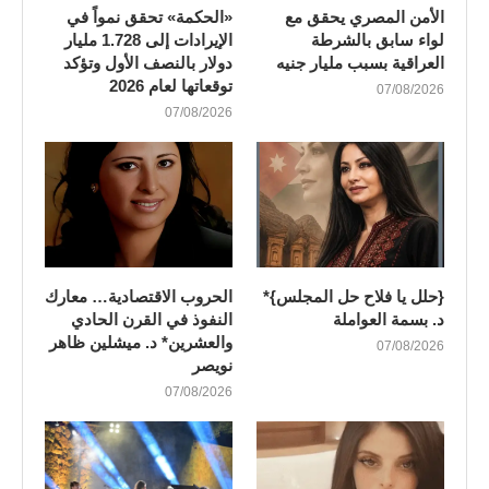
الأمن المصري يحقق مع
«الحكمة» تحقق نمواً في
لواء سابق بالشرطة
الإيرادات إلى 1.728 مليار
العراقية بسبب مليار جنيه
دولار بالنصف الأول وتؤكد
توقعاتها لعام 2026
07/08/2026
07/08/2026
{حلل يا فلاح حل المجلس}*
الحروب الاقتصادية… معارك
د. بسمة العواملة
النفوذ في القرن الحادي
والعشرين* د. ميشلين ظاهر
07/08/2026
نويصر
07/08/2026