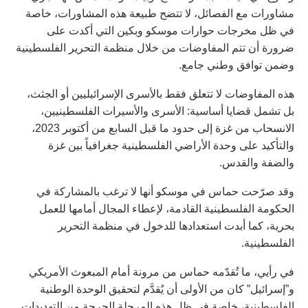
مشاورات مع الفصائل، لا تتضح طبيعة هذه المشاورات، خاصة
في ظل مخرجات حوارات موسكو وبكين التي أكدت على
ضرورة أن تتم المفاوضات من خلال منظمة التحرير الفلسطينية
وضمن توافق وطني جامع.
هذه المفاوضات لا تتعلق فقط بالأسرى الإسرائيليين أو الجثث،
بل تشمل قضايا أساسية: الأسرى والأسيرات الفلسطينيين،
الانسحاب من غزة إلى حدود ما قبل السابع من أكتوبر 2023،
والتأكيد على وحدة الأراضي الفلسطينية جغرافياً بين غزة
والضفة والقدس.
وقد صرّحت حماس في موسكو أنها لا ترغب بالمشاركة في
الحكومة الفلسطينية القادمة، لإعطاء المجال أمامها للعمل
بحرية، كما أبدت استعدادها للدخول في منظمة التحرير
الفلسطينية.
في رأيي، ما تُقدّمه حماس من مرونة أمام المبعوث الأمريكي
و”إسرائيل” كان من الأولى أن يُقدَّم لتحقيق الوحدة الوطنية
الفلسطينية، خاصة في ظل هذه المرحلة الحرجة من التهديدات