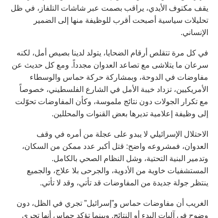
يقف مكتوف الأيدي، يراقب بصمت عبر شاشات التلفاز، في ظل
تحليلات سياسية أصبحت أقرب للوظيفة منها إلى الضمير
الإنساني.
في كل مرة تتقلص أرقام الضحايا، يتولد لدينا بصيص أمل، لكنه
سرعان ما يتلاشى مع تصاعد العدوان مجدداً. ومع كل حديث عن
مفاوضات في الدوحة، وبمشاركة حركة حماس والوسطاء
الأمريكيين، تزداد خيبة الأمل في الشارع الفلسطيني، خصوصاً
مع تكرار الجولات دون نتائج ملموسة، وكأن المفاوضات تحوّلت
إلى وظيفة إعلامية تديرها بعض القنوات والمحللين.
الاحتلال الإسرائيلي لا يبدو على عجلة من أمره في وقف
العدوان، فمشروعه واضح: قتل أكبر عدد ممكن من السكان،
وتدمير البنية التحتية، وشل النظام الصحي بالكامل.
المستشفيات خاوية من الأدوية، والجرحى بلا علاج، والجميع
ينتظر جولة جديدة من المفاوضات قد تأتي، وقد لا تأتي.
الغريب أن مفاوضات حماس و”إسرائيل” تجري في الظل، دون
وضوح في آليات البدء أو النتائج. وبينما تؤكد حماس أنها تجري