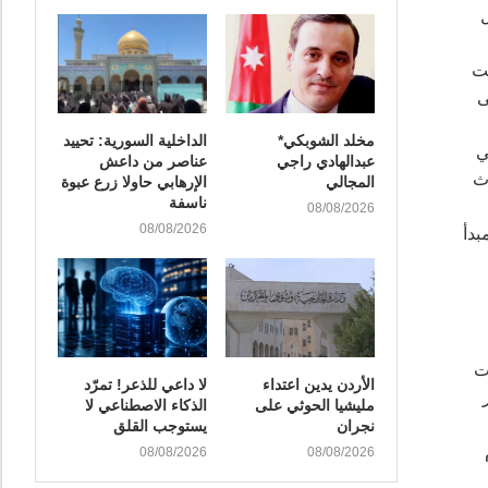
جيل
فت
ى
مخلد الشوبكي*
الداخلية السورية: تحييد
ي
عبدالهادي راجي
عناصر من داعش
وث
المجالي
الإرهابي حاولا زرع عبوة
ناسفة
08/08/2026
08/08/2026
بدأ
بدأت
الأردن يدين اعتداء
لا داعي للذعر! تمرّد
مليشيا الحوثي على
الذكاء الاصطناعي لا
نجران
يستوجب القلق
08/08/2026
08/08/2026