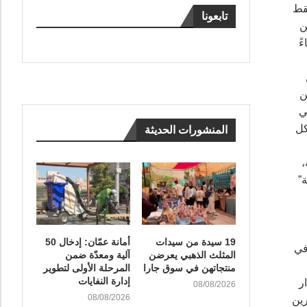
 وأظهرت أن 43 في المائة فقط
تابعونا
ين
تثناءً
ن
 ومن
ي
 الألفية” (3) الذين تَشكل
المنشورات الحديثة
،
ية”
19 سيدة من سيدات
أمانة عمّان: إدخال 50
في
المثلث الذهبي يعرضن
آلية ومعدّة ضمن
منتجاتهن في سوق جارا
المرحلة الأولى لتطوير
إدارة النفايات
ر
08/08/2026
08/08/2026
رين