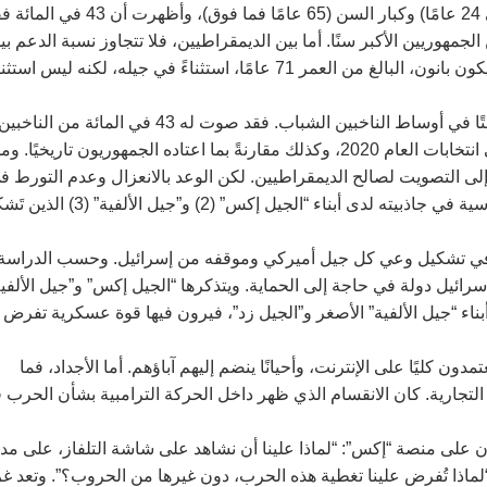
الأول (أكتوبر) 2023. وقارنت الدراسة بين فئة الشباب (من 18 إلى 24 عامًا) وكبار السن (65 عامًا فما فوق)،
يدعمون إسرائيل، مقابل 72 في المائة من الجمهوريين الأكبر سنًا. أما بين الديمقراطيين، فلا تتجاوز نسبة الدعم ب
الشباب 36 في المائة، مقارنة بـ56 في المائة بين كبار السن. وقد يكون بانون، البالغ من العمر 71 عامًا، استثناءً في جيله، لكنه ليس اس
كما يُظهر تحليل نتائج الانتخابات الرئاسية أن ترامب أحدث تحوّلًا لافتًا في أوساط الناخبين الشباب. فقد صوت له 43 في المائة من الناخبي
دون سن الثلاثين، أي بزيادة قدرها 7 نقاط مئوية مقارنة بنتائجه في انتخابات العام 2020، وكذلك مقارنةً بما اعتاده الجمهوريون تاريخيًا.
إلى التصويت لصالح الديمقراطيين. لكن الوعد بالانعزال وعدم التورط ف
“حروب لا طائل منها” كحربي العراق وأفغانستان، شكل ركيزة أساسية في جاذبيته لدى أبناء “الجيل إكس” (2) و”جيل
 في تشكيل وعي كل جيل أميركي وموقفه من إسرائيل. وحسب الدراسة
، المتأثر بحربَي 1967 و1973، إلى اعتبار إسرائيل دولة في حاجة إلى الحماية. ويتذكرها “الجيل إكس” و”جيل الألف
أبناء “جيل الألفية” الأصغر و”الجيل زد”، فيرون فيها قوة عسكرية تفرض
ون كليًا على الإنترنت، وأحيانًا ينضم إليهم آباؤهم. أما الأجداد، فما
التجارية. كان الانقسام الذي ظهر داخل الحركة الترامبية بشأن الحرب 
ن على منصة “إكس”: “لماذا علينا أن نشاهد على شاشة التلفاز، على مدا
لماذا تُفرض علينا تغطية هذه الحرب، دون غيرها من الحروب؟”. وتعد غ