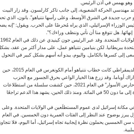
 وهو يهمس في أذن الرئيس.
نون، مدير الحملة الانتخابية الأولى لترامب في العام 2016، أحد مهندسي الحركة الشعبوية، إلى جانب تاكر كارلسون. وقد زار البيت
 حرب جديدة في الشرق الأوسط، وعلى رأسها نتنياهو”. بانون، الذي تح
ئيس الوزراء الإسرائيلي، الذي يراه مُحرضًا على الحرب. ويقول: “إنه يض
إنهائها. هل تتوقع منا أن نأتي وننظف وراءك؟”.
منذ العام 1948، اعتُبر دع
تحدة ببريطانيا. لكن بنيامين نتنياهو عمل، على مدار أكثر من عقد، بشك
ى إلى كسرها بالكامل. واليوم، يبدو أنه أسهم بشكل كبير في التحول
إحدى اللحظات المفصلية في تصدع العلاقة بين إسرائيل والحزب الديمقراطي كانت خطاب نتنياهو أمام الكونغرس في العام 2015، حين
اراك أوباما. وقد زرع هذا الخيار الواعي بحرق الجسور مع الحزب
الديمقراطي بذور القطيعة التي بدأت إسرائيل تحصدها في عملية “حارس الأسوار” في العام 2021، حين كشفت سلسلة من استطلاعات
الرأي أن دعم إسرائيل بين صفوف الديمقراطيين انخفض لأول مرة إلى ما دون 50 في المائة. ومنذ ذلك الحين، يشهد هذا الدعم تراجعًا
في مكانة إسرائيل لدى عموم المستطلَعين في الولايات المتحدة. وعلى
ّل يبرز بوضوح عند النظر إلى الفئات العمرية دون الخمسين. في العام
ئة من الجمهوريين تحت سن الخمسين يحملون نظرة إيجابية تجاه إسرائيل، أما اليوم، فلا تتجاوز