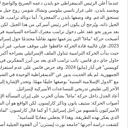
عندما أعلن الرئيس الديمقراطي جو بايدن دعمه الصريح والواضح لإ
تستحق الدعم. وقد وصفها بايدن بـ”المعجزة”. أما دونالد ترامب، فلي
الجيل ذاته، ويُرجح أن يكون آخر رئيس أميركي من هذا الجيل. لكن 
أصبحت حركة “ماغا” التي يتزعمها تشهد نقاشًا محتدمًا حول إسرائيل
2023، فإن غالبية قادة الحركة حافظوا على موقف ضبابي. غير أ
حيث بدأت الحركة الترامبية تتناول الملف الإسرائيلي بصراحة أكبر.
حاول جاي دي فانس، نائب ترامب الذي يعد من أبرز المفكرين في حر
كوينسي” في أيار (مايو) 2024. وقد حرص فانس 
الجمهورية. لم يعُد الحديث يدور عن “الديمقراطية الوحيدة في ال
مع “الدول الإسلامية السنية” بوصفها حليفًا مهمًا. وتجدر الإشارة
الآخر إلى تقليص تدريجي للمساعدات الأميركية لإسرائيل.
أعاد الجدل داخل حركة “ماغا” بشأن الحرب على إيران المسألة الإسرا
أصوات الحركة: ستيف بانون وتاكر كارلسون. لكن الواقع هو أن الس
الأميركيون بأنفسهم من أجل إسرائيل؟ أو كما قال كارلسون: “لماذ
الذي يفكر بهذه الطريقة، وهذا لا يجعلني معاديًا للسامية”.
كشفت دراسة أجرتها “جامعة نورث إيسترن” أن الفجوة الجيلية أ