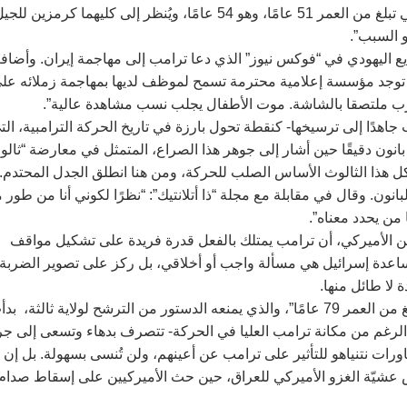
من أبرز حلفاء ترامب، بينما فُصل كارلسون من “فوكس نيوز”. وهي تبلغ من العمر 51 عامًا، وهو 54 عامًا، ويُنظر إلى كليهما كرمزين لل
و السبب”.
يع اليهودي في “فوكس نيوز” الذي دعا ترامب إلى مهاجمة إيران. وأضا
ا توجد مؤسسة إعلامية محترمة تسمح لموظف لديها بمهاجمة زملائه عل
لحرب ملتصقا بالشاشة. موت الأطفال يجلب نسب مشاهدة عالية”.
اهدًا إلى ترسيخها- كنقطة تحول بارزة في تاريخ الحركة الترامبية، الت
انون دقيقًا حين أشار إلى جوهر هذا الصراع، المتمثل في معارضة “ثال
كل هذا الثالوث الأساس الصلب للحركة، ومن هنا انطلق الجدل المحتدم.
بانون. وقال في مقابلة مع مجلة “ذا أتلانتيك”: “نظرًا لكوني أنا من طور م
 من يحدد معناه”.
 الأميركي، أن ترامب يمتلك بالفعل قدرة فريدة على تشكيل مواقف
 مساعدة إسرائيل هي مسألة واجب أو أخلاقي، بل ركز على تصوير الضربة
 لا طائل منها.
في داخل النخبة الشعبوية، التي تستعد لمعركة خلافة “الحاكم البالغ من العمر 79 عامًا”، والذي يمنعه الدستور من الترشح لولاية ثالثة، 
لرغم من مكانة ترامب العليا في الحركة- تتصرف بدهاء وتسعى إلى جر
رات نتنياهو للتأثير على ترامب عن أعينهم، ولن تُنسى بسهولة. بل إن
غرس عشيّة الغزو الأميركي للعراق، حين حث الأميركيين على إسقاط صدام