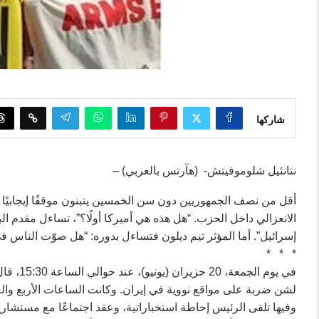
شاركها
نتانئيل شلوموفيتش- (هآرتس بالعربي) –
أقل من نصف الجمهوريين دون سن الخمسين يتبنون موقفًا إيجابيًا ت
الانعزالي داخل الحزب. “هل هذه هي أميركا أولًا؟”، تساءل مقدم ال
إسرائيل”. أما المؤثر تيم ديلون فتساءل بدوره: “هل صوّت الناس في
* * *
في يوم ا
لشن ضربة على مواقع نووية في إيران. وكانت الساعات الأربع وا
وفيها تلقى الرئيس إحاطة استخباراتية، وعقد اجتماعًا مع مستشاري