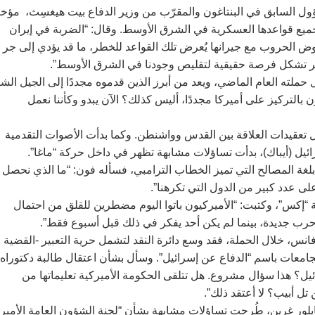
ؤول السابق في البنتاغون والمقرّب من وزير الدفاع بيت هيغسِث، مؤخرً
جميع قواعدها العسكرية في الشرق الأوسط. وقال: “الضربة في إيران
ى خوض الحروب مع جيرانها يُعرض تلك القواعد للخطر، ما قد يؤدي إلى جر
عشر تشكل فرصة حقيقية لتقليص وجودنا في الشرق الأوسط”.
لته العام الماضي، ويعد من أبرز الذين قدموه مجددًا إلى الجيل الش
ن بالتركيز على أميركا مجددًا، أليس كذلك؟ الآن يبدو وكأننا نعمل
ل تعقيدات العلاقة بين القدس وواشنطن. وكما بدأت الأصوات التقدمية
ئيل (أيباك)، بدأت تساؤلات مشابهة تظهر في داخل حركة “ماغا”.
غة المصالح التي تميز الخطاب الترامبي، فسأله فون: “ما الذي نحصل
 عدد كبير من الدول التي تكرهنا”.
 “إكس”، وكتبت: “الأميركيون باتوا اليوم مضطرين للقلق من احتمال
 حرب جديدة، بينما لم يكن أحد يفكر في ذلك قبل أسبوع فقط”.
انس، خلال الحملة، فقد وسع دائرة النقد لتشمل حرية التعبير -القضية
 الجامعات باسم “الدفاع عن إسرائيل”. وسأل بشأن اعتقال طالبة دكتوراه
ل؟ هذا سؤال مشروع. هل تتلقى الحكومة الأميركية تعليماتها من
ل أبيب؟ لا أعتقد ذلك”.
ور غرين، طُرحت تساؤلات مشابهة بشأن “لجنة الشؤون العامة الأمير