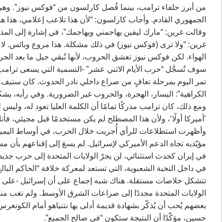
الجمهوري القادم. وأجاب كارلسون: “لأن هذا تلاعب إعلامي، هذا ه
وقالت غرين: “مارك ليفين يهاجمني ويهاجمك”، في إشارة إلى المذ
غرين: “ولا ترى (فوكس نيوز) في ذلك مشكلة. هذا مروع وبائس. ل
الهواء. لكن فوكس نيوز تعشق الحروب، لأنها تُبقي جيل ما بعد ا
سوف تُسجَّل “حرب الأيام الاثني عشر” -التسمية التي يسعى ترامب ج
تمر اليوم بمرحلة تعافٍ من صراع داخلي نادر الحدوث. كان ستيف ب
الكراهية”: اليسار، الهجرة، والحروب غير الضرورية. وفي رأيه، يش
ومع ذلك، كان ترامب مدركًا تمامًا أن الكلمة العليا تعود له، وليس ل
’أميركا أولًا‘، ولأن هذا المصطلح لم يكن مستخدمًا قبل مجيئي، فأنا
وأظهرت استطلاعات للرأي أُجريت خلال الحرب، في أوساط اليمين
مؤيّديه تجاه الدعم الأميركي لإسرائيل. لم يسعَ إلى إقناعهم بأن
في إيران كحدث استثنائي، لن يجرّ الولايات المتحدة إلى حرب جديدة
تتشكل خلاصات مستقلة. هناك شبه إجماع على أن إسرائيل -على ا
الولايات المتحدة مجددًا إلى صراعات الشرق الأوسط. ولم تغب مناو
بعضهم يُحب أن يُذكّر بشهادة قديمة أدلى بها نتنياهو أمام الكون
حسين، مؤكّدًا أن النتيجة ستكون “في صالح الجميع”.