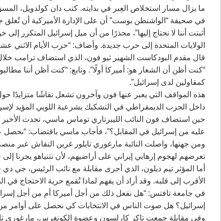
ما يزال مسار استخلاص العِبر في بدايته. كتب دان كولدويل، المس
في صحيفة “الواشنطن بوست” أن على الإدارة الأميركية أن تُغلق 
أثبتت أننا لا نحتاج إليها”، محذرًا من أن ميل إسرائيل المتكرر إل
الولايات المتحدة إلى حرب جديدة. وأضاف: “حرب الأيام الاثني 
قال مقدم البودكاست الشهير ثيو فون، الذي استضاف ترامب خلال حم
“كنت أظن أن الشعار هو: أميركا أولًا”. وتابع: “كنت أظن أننا مطالبو
كمقاولين لدى إسرائيل”.
هذه المواقف التي يعبر عنها فون وآخرون تشعل نقاشًا متزايدًا حو
داخل الحزب الديمقراطي في التشكيك بشرعية اللوبي المؤيد لإسرا
حين استضاف فون النائب الليبرتاري توماس ماسي، تحدث الأخير بل
عليه من إسرائيل في المقابل؟”، فأجاب ماسي باقتضاب: “نحصل على
ومن جهتها، واصلت النائبة مارغوري تايلور غرين النقاش عبر منصة
تعرضهم لهجوم إرهابي إيراني على أراضيهم، لأن نتنياهو يجرنا إلى
أما المؤثر تيم ديلون، الذي أجرى مقابلة مع نائب الرئيس، جي دي ف
الأقرب إلى قلبه. وقد أراد أن يفهم لماذا تُقمع حرية الاحتجاج في
في جامعة تافتس: “هل نفعل ذلك من أجل أميركا أم من أجل إسرائي
إسرائيل؟ هل صوت الناس في الانتخابات كي نحصل على أوامر من ت
وفي مقابلة جمعت تاكر كارلسون وعضوة الكونغرس، مارغوري تايل