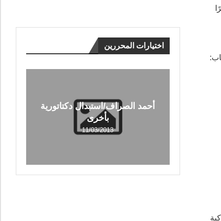
ا
اختيارات المحررين
اب:
أحمد الصراف/استبدال دكتاتورية
بأخرى
11/03/2013
كية