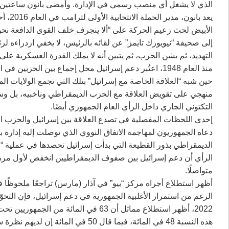
الذي لا يشغل أي منصب رسمي في الإدارة. وأمضى بانون ساعتين
يعد با
الأبيض لحث زعيم الحركة على “ألا ينجرف خلف القوى الدافعة نحو
إلى صحيفة “نيويورك تايمز” عن لقائه بالرئيس، لا يخفي ازدراءه لر
التهديد، ثم يشن الحرب، ثم يتبين أنه لا يملك القدرة العسكرية على 
حين شبه “العلاقة الخاصة مع إسرائيل” بتلك التي تجمع الولايات الم
منهجي على تقويض العلاقة مع الحزب الديمقراطي وناخبيه، بل وسع
التكتوني الجاري داخل الرأي العام الجمهوري أيضًا.
دعاه الجمهوريون لمهاجمة الاتفاق النووي الذي توصلت إليه إدارة ب
متواصلًا.
أظهر استطلاع أجراه مركز “بيو” في آذار (مارس) تراجعًا ملحوظًا 
الرغم من استمرار الأغلبية الجمهورية في دعم إسرائيل، فإن التحو
2022، أظهر استطلاع مماثل أن 63 في الما
هذه النسبة 48 في المائة، فيما قال 50 في المائة إن لديهم نظرة سلبية.