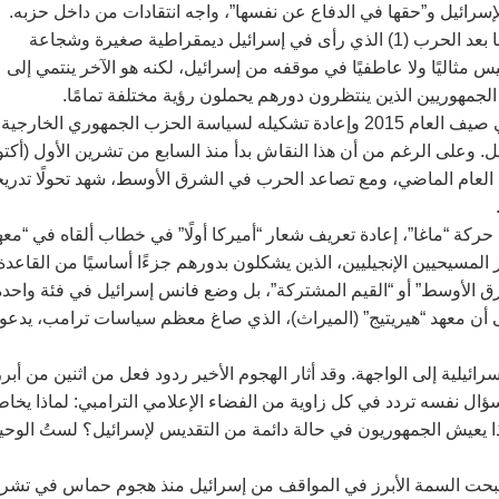
سرائيل و”حقها في الدفاع عن نفسها”، واجه انتقادات من داخل حزبه.
ويجسد بايدن، على غرار نانسي بيلوسي وتشاك شومر، روح جيل ما بعد الحرب (1) الذي رأى في إسرائيل ديمقراطية صغيرة وشجاعة
س مثاليًا ولا عاطفيًا في موقفه من إسرائيل، لكنه هو الآخر ينتمي إلى
الجمهوريين الذين ينتظرون دورهم يحملون رؤية مختلفة تمامًا.
بعد مرور نحو عقد على دخول ترامب معترك الساحة السياسية في صيف العام 2015 وإعادة تشكيله لسياسة الحزب الجمهوري الخارجية
. وعلى الرغم من أن هذا النقاش بدأ منذ السابع من تشرين الأول (أكتو
ن العام الماضي، ومع تصاعد الحرب في الشرق الأوسط، شهد تحولًا تدريجي
كة “ماغا”، إعادة تعريف شعار “أميركا أولًا” في خطاب ألقاه في “معه
على عدم استفزاز المسيحيين الإنجيليين، الذين يشكلون بدورهم جزءًا أساسيًا من القاعدة
شرق الأوسط” أو “القيم المشتركة”، بل وضع فانس إسرائيل في فئة واحدة
 إلى أن معهد “هيريتيج” (الميراث)، الذي صاغ معظم سياسات ترامب، يدعو
ئيلية إلى الواجهة. وقد أثار الهجوم الأخير ردود فعل من اثنين من أبرز
ؤال نفسه تردد في كل زاوية من الفضاء الإعلامي الترامبي: لماذا يخاط
ا يعيش الجمهوريون في حالة دائمة من التقديس لإسرائيل؟ لستُ الوحي
صبحت السمة الأبرز في المواقف من إسرائيل منذ هجوم حماس في تشر