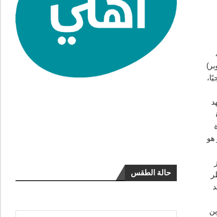
،
بر)
ًا،
د
 هو
حالة الطقس
ر
د
ين