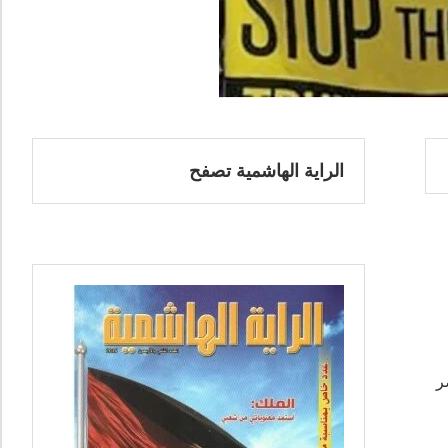
الراية الهاشمية تصفح
خضر