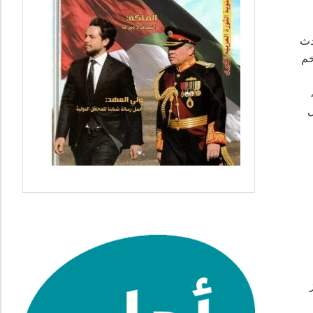
دث
خم
م إسرائيل محل إجماع بين الحزبين في الولايات المتحدة. وقد عبر الرئيس جون كينيدي عن ذلك في العام 1962،
ل