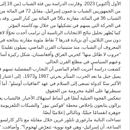
من الجمهوريين الشباب 
في الحركة التي يسهم في تشكيلها من خلال بودكاسته المؤثر.
المعروف أن الشباب، منذ ستينيات القرن الماضي، يميلون تقليديًا 
وعيهم السياسي في مطلع القرن الحالي.
كشفت دراسة أُجريت العام الماضي أن التجارب المفصلية تسهم
يميل جيل ما بعد الحرب
الأكبر سنًا كدولة تسعى إلى السلام في عهد “اتفاقيات أوسلو”. أما 
سيطرتها على أقلية محرومة من الحقوق.
تنعكس الفجوة الجيلية أيضًا في أنماط استهلاك الأخبار. فالشباب يعتمد
يزالون يتابعون بإخلاص محطة “فوكس نيوز” والشبكات التلفزيونية 
جوهره انقسامًا جيليًا، وبالتالي إعلاميًا أيضًا.
تساءلت النائبة مارغوري تايلور غرين خلال مقابلة مع تاكر كارلسو
الساعة، أن إسرائيل- وهي قوة نووية- تتعرّض لهجوم؟”. وأضافت: “