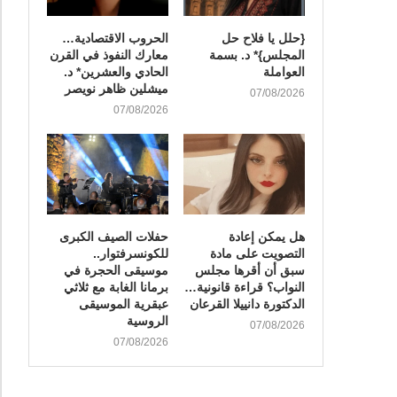
{حلل يا فلاح حل
الحروب الاقتصادية…
المجلس}* د. بسمة
معارك النفوذ في القرن
العواملة
الحادي والعشرين* د.
ميشلين ظاهر نويصر
07/08/2026
07/08/2026
هل يمكن إعادة
​حفلات الصيف الكبرى
التصويت على مادة
للكونسرفتوار..
سبق أن أقرها مجلس
موسيقى الحجرة في
النواب؟ قراءة قانونية…
برمانا الغابة مع ثلاثي
الدكتورة دانييلا القرعان
عبقرية الموسيقى
الروسية
07/08/2026
07/08/2026