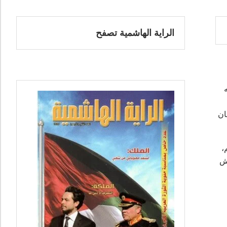
الراية الهاشمية تصفح
ان
،
يش