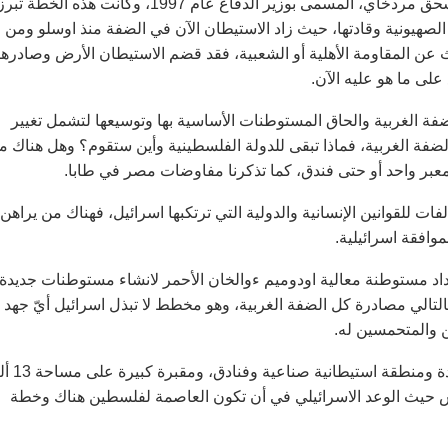
رئيس الوزراء الاسرائيلي المقتول اسحق رابين، وقد أقرها آنذاك أسحق مردخاي، المسمى بوزير الدفاع عام 1997، وكانت هذه الخطة تب
الصهيونية وقادتها، حيث زاد الاستيطان الآن في الضفة منذ اوسلو ومن
ث عن المقاومة الأهلية أو الشعبية، فقد قضم الاستيطان الأرض وصادرها
ى ما هو عليه الآن.
ضفة الغربية والحاق المستوطنات الأساسية بها وتوسيعها لتشمل تغيير
التي تزيد مساحتها عن 10% من مساحة الضفة الغربية، فماذا تبقى للدولة الفلسطينية وأين ستقوم؟ وهل هناك 
 معبر واحد أو حتى فندق، كما تذكرنا مفاوضات مصر في طابا.
 للقوانين الإنسانية والدولية التي ترتكبها اسرائيل، فهناك من يراهن
بموافقة اسرائيلية.
شرق القدس وامتداد مستوطنة معالية اودوميم ءوالخان الأحمر لانشاء مستوطنات جديدة
تالي مصادرة كل الضفة الغربية، وهو مخطط لا تبذل اسرائيل أيّ جهد 
ن والمتحمسين له.
المخطط الذي لا يبقي شيئاً للفلسطينيين يتضمن انشاء 4 ال
 ديس حيث الوعد الاسرائيلي في أن تكون العاصمة لفلسطين هناك وخطة