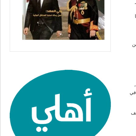
رز
من
،
في
آف وحدة ومنطقة استيطانية صناعية وفنادق، ومقبرة كبيرة على مساحة 13 ألف