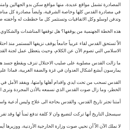
المصادرة تشمل مواقع عديدة، منها مواقع سكن بدو الجهالين وامت
في مصادرة القدس كلها وخاصة الشرقية، وايضاً مصادرة كل مناط
وتدفن اوسلو وكل الاتفاقيات وتستثمر كل ما خططت له وأخفته ط
هذه الخطة الجهنمية من يوقفها؟ هل توقفها المناشدات والشكاوي 
الاّ تستحق القدس لقاء عربياً جامعاً يوقف نزيفها المستمر منذ ا
الاسلامي التي تصوم الآن عن الكلام، وحيث يتعطل عمل لجنة القدس
ما زالت القدس مصلوبة على صليب الاحتلال تنزف ويقطع جسد هارباً
يمارسون أبشع اشكال العدوان في غزة والضفة الغربية، فماذا على
القدس تسحب من تحت ايدي واقدام أهلها وامتها، ويفقد الأمل في ت
الخطر، وما زال صوت القدس الذي نسمعه بالأذن المجردة ونرى ال
أمتنا تجتر تاريخ القدس، والقدس بحاجة الى علاج وليس أدعية واست
سيسجل التاريخ أنها تركت لتضيع وان لا كلفة تدفع ثمناً لها وقد تفرق
لا نملك الآن الاّ أن نحيي صوت وزارة الخارجية الأردنية، ووزير