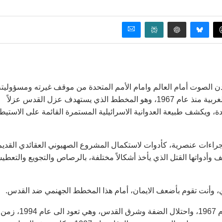
 الصوت أمام العالم وامام الأمم المتحدة من موقف غيرته ومسؤوليته
ويكرر تحذيراته من مغبة انفاذ أكبر مشروع استيطاني في الضفة الغربية منذ عام 1967، وهو المخطط الذي يستهدف عزل القدس عزلاً
دة، ويكشف طبيعة العدوانية الاسرائيلية المستمرة القائمة على الاستيط
إجراءات عنصرية، كأدوات لاستكمال المشروع الصهيوني العقائدي القديم
وأدواتها القتل الذي يأخذ أشكالاً مختلفة، بالرصاص والتجويع والتعط
نادي، وأنت تقوم بأضعف الايمان، أمام هذا المخطط الجهنمي ضد القدس.
هذه الخطة بدأوا بتنفيذها ويجري احياؤها، فقد وضعت بعد حرب عام 1967، واحتلال الضفة وشرق القدس، وهي تعود الى عام 1994، زمن