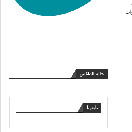
وات
حالة الطقس
تابعونا