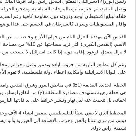
وتصل للتنفيذ، ثم تخبو متأثرة بالموجات السياسية وتشجيع الحركة 
خلاله ليبلغ الاستيطان أوجه وذروته دون مقاومة كافية رغم الحدي
واقام المستوطنات وسرى كالسرطان في الجسم حتى غدا الوضع عل
القدس الآن مهددة بالعزل التام من جهاتها الأربع وخاصة…. عن ال
الاسم، (القدس الكبرى) 
لا يزال يصدق الوعود بإقامة دولة إذا كانت اسرائيل لا تنسحب من
رغم كل مظاهر النازية من حروب ابادة وتدمير وقتل وجرائم ومخالفات
على النوايا الاسرائيلية وإمكانية اعطاء دولة فلسطينية، لا تقوم الاّ 
الخطة الجديدة القديمة (E1) في مناطق الغور و
هي خطة رهيبة تستهدف مصادرة المنطقة (ج) من اتفاق اوسلو، وبال
اخفائه، بل تتحدث عنه ليل نهار وتنشر خرائط على يد قادتها النازيي
دونم، من قرى عناتا والغور وخرما، بالاضافة الى العيزرية وأبو
تسمية اراض دولة.