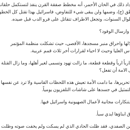
داد ذلك في الخان الأحمر، أنه مخطط صفقة القرن ينفذ لتستكمل حلقاته
ق (ج)، وضمها ولن يبقى شيء للتفاوض، فاسرائيل بهذا تقتل كل الخط
وال السنوات، وتجعل الاطراف تتقاتل على فرو الدب قبل صيده.
وارسال الوفود؟
حتلالها واحراق منبر مسجدها، الأقصى، حيث تشكلت منظمة المؤتمر
 العليا وحيث لا احياء لقرارات أخر ثلاث قمم عربية.
 ارباً وقطعة قطعة، ما زالت تهود وتسمى لغير أهلها، وما زال القتلة
 الامة أن تفعل؟
حريرها، ما دامت الأمة تعيش هذه اللحظات القاسية ولا ترد عن نفسها
تمثيل في جسدها على شاشات التلفزيون يومياً.
نكارات مجانية لأعمال الصهيونية واسرائيل فيها.
 ابناؤها ايدي سبأ.
ها أيمن الصفدي، فقد ظلت الحادي الذي لم يسكت ولم يخفت صوته وظلت