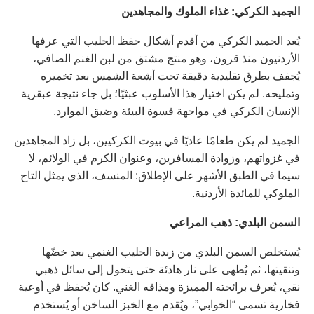
الجميد
الكركي
:
غذاء
الملوك
والمجاهدين
يُعد الجميد الكركي من أقدم أشكال حفظ الحليب التي عرفها
الأردنيون منذ قرون، وهو منتج مشتق من لبن الغنم الصافي،
يُجفف بطرق تقليدية دقيقة تحت أشعة الشمس بعد تخميره
وتمليحه. لم يكن اختيار هذا الأسلوب عبثيًا؛ بل جاء نتيجة عبقرية
الإنسان الكركي في مواجهة قسوة البيئة وضيق الموارد.
الجميد لم يكن طعامًا عاديًا في بيوت الكركيين، بل زاد المجاهدين
في غزواتهم، وزوادة المسافرين، وعنوان الكرم في الولائم، لا
سيما في الطبق الأشهر على الإطلاق: المنسف، الذي يمثل التاج
الملوكي للمائدة الأردنية.
السمن
البلدي
:
ذهب
المراعي
يُستخلص السمن البلدي من زبدة الحليب الغنمي بعد خضّها
وتنقيتها، ثم يُطهى على نار هادئة حتى يتحول إلى سائل ذهبي
نقي، يُعرف برائحته المميزة ومذاقه الغني. كان يُحفظ في أوعية
فخارية تسمى “الخوابي”، ويُقدم مع الخبز الساخن أو يُستخدم