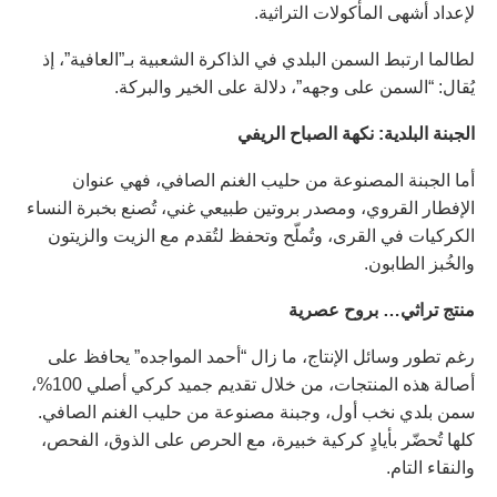
لإعداد أشهى المأكولات التراثية.
لطالما ارتبط السمن البلدي في الذاكرة الشعبية بـ”العافية”، إذ
يُقال: “السمن على وجهه”، دلالة على الخير والبركة.
الجبنة
البلدية
:
نكهة
الصباح
الريفي
أما الجبنة المصنوعة من حليب الغنم الصافي، فهي عنوان
الإفطار القروي، ومصدر بروتين طبيعي غني، تُصنع بخبرة النساء
الكركيات في القرى، وتُملّح وتحفظ لتُقدم مع الزيت والزيتون
والخُبز الطابون.
منتج
تراثي…
بروح
عصرية
رغم تطور وسائل الإنتاج، ما زال “أحمد المواجده” يحافظ على
أصالة هذه المنتجات، من خلال تقديم جميد كركي أصلي 100%،
سمن بلدي نخب أول، وجبنة مصنوعة من حليب الغنم الصافي.
كلها تُحضّر بأيادٍ كركية خبيرة، مع الحرص على الذوق، الفحص،
والنقاء التام.