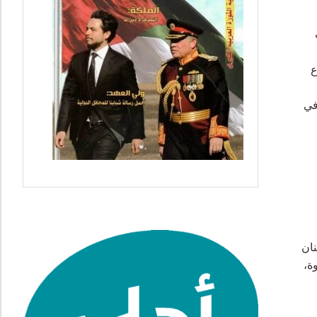
ع
في
نان
ة،