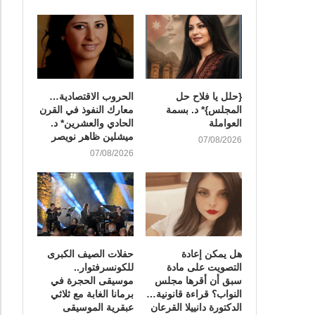
{حلل يا فلاح حل
الحروب الاقتصادية…
المجلس}* د. بسمة
معارك النفوذ في القرن
العواملة
الحادي والعشرين* د.
ميشلين ظاهر نويصر
07/08/2026
07/08/2026
هل يمكن إعادة
​حفلات الصيف الكبرى
التصويت على مادة
للكونسرفتوار..
سبق أن أقرها مجلس
موسيقى الحجرة في
النواب؟ قراءة قانونية…
برمانا الغابة مع ثلاثي
الدكتورة دانييلا القرعان
عبقرية الموسيقى