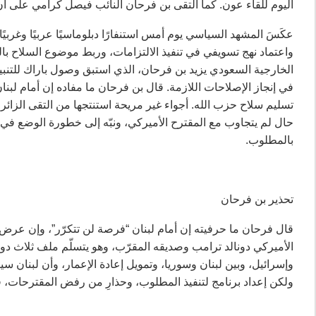
اليوم للقاء عون. كما التقى بن فرحان النائب فيصل كرامي على أن
عكَسَ المشهد السياسي يوم أمس استنفارًا دبلوماسيًا عربيًا وغربي
واعتماد نهج تسويفي في تنفيذ الالتزامات، وربط موضوع السلاح با
الخارجية السعودي يزيد بن فرحان، الذي استبق وصول باراك للتنبيه 
في إنجاز الإصلاحات اللازمة. قال بن فرحان ما مفاده إن أمام لبنا
تسليم سلاح حزب الله. أجواء غير مريحة استنتجها من التقى الزائ
حال لم يتجاوب مع المقترح الأميركي، ونبّه إلى خطورة الوضع في 
بالمطلوب.
تحذير بن فرحان
قال فرحان ما حرفيته إن أمام لبنان “فرصة لن تتكرّر”، وإن عرض
الأميركي دونالد ترامب وصديقه المقرّب، وهو يتسلّم ملف ثلاث دو
وإسرائيل، وبين لبنان وسوريا، وتمويل إعادة الإعمار، وأن لبنان س
ولكن إعداد برنامج لتنفيذ المطلوب، وحذارِ من رفض المقترحات، 