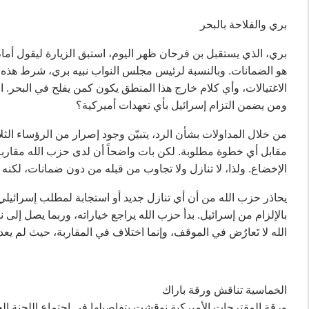
بري والفلاحة بالبحر
بري، الذي يستقبل بن فرحان ظهر اليوم، استبق الزيارة ليقول أمام زو
هو الضمانات. وبالنسبة لرئيس مجلس النواب نبيه بري، شرط هذه ال
الاغتيالات، وأي كلام خارج هذا المنطق يكون كمن يفلح في البحر. 
ومن يضمن التزام إسرائيل بأي تعهدات أميركية؟
من خلال المداولات بشأن الرد، يتبيّن وجود إصرار من الرؤساء ال
مقابل أي خطوة مطلوبة. لكن بات واضحاً أن لدى حزب الله مقاربة
الإخضاع. ولذا، لا تنازل ولا تجاوب من قبله من دون ضمانات، لكنه
يحاذر حزب الله من أن أي تنازل جديد أو استجابة لمطلب إسرائ
بالإلزام من إسرائيل. بدأ حزب الله يراجع خياراته، وربما يصل إلى
الله لا تَعارُض في الموقف، وإنما اختلاف في المقاربة، حيث لم يعد
الخماسية تناقش ورقة باراك
ورقة المقترحات الأميركية نوقشت بتفاصيلها في اجتماع اللجنة الخ