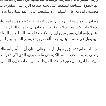
أنها خطوة استباقية للضغط على لجنة صياغة الرد على المقترحات
مضمون الورقة على السفراء، واستَمعت إلى آرائهم بشأن ما ورد فيها
مصادر دبلوماسية اعتبرت أن مجرد الاجتماع يُعدّ خطوة إيجابية، 
الإصلاحات وتسليم السلاح. وقالت المصادر إن وجهات النظر كانت 
لبنان وإسرائيل، وبين من رأى أن الأفضلية لحصر السلاح بيد الدو
اليونيفيل في جنوب لبنان، ومسألة ضرورة ترسيم الحدود بين لبنان
نقاشات حامية تسبق وصول باراك، وعلى لبنان أن يسلّم ردّه، والتخ
وطني يلتزم به حزب الله. الكرة في ملعب بري، الذي لبّى دعوة عش
الود، لما لبري من دور في هذه المرحلة بالمونة على حزب الله أو ت