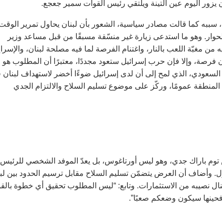
 يزور اليوم عين التينة ويلتقي رئيس القوات سمير جعجع.
ًا، سببه كما قالت مصادر سياسية، الشعور بأن لبنان يحاول تمرير الوقت
لحوار. وهو ما استدعى زيارة غير منسّقة مسبقًا من قبل مساعد وزير
من مغبّة اللعب بالنار، واغتنام الفرصة لما فيه مصلحة لبنان، والإسرا
ن فرصة، وإلا فإن حرب إسرائيل ستعود مجددًا، معتبرًا أن المطلوب هو
ر السعودي، الذي لمح إلى أن لدى إسرائيل ضوءًا أخضر لاستهداف لبنان 
المنطقة عمومًا، وركّز على موضوع تسليم السلاح والالتزام الجدي
 توم باراك جدي، وهو ليس أورتاغوس، بل يعدّ الموفد الشخصي للرئيس
ل. وأضاف أن العرض يتضمّن تسليم السلاح مقابل ترسيم الحدود بين لب
ينال نصيبه من الاستثمارات. وتابع: “ليس المطلوب تحقيق أي خطوة بالقو
فحينها سيكون وضعكم صعبًا”.