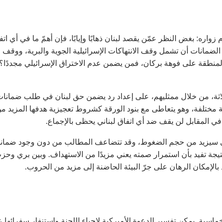
اره: بغض النظر عمّن يقصد لبنان ذهابًا وإيابًا، فإن أهمّ ما في أي اتف
ضمانات أن تشمل وقف الانتهاكات الإسرائيلية الجوية والبرية، ووقف
المنطقة على فوهة بركان، فمن يضمن عدم الاختراق الإسرائيلي مجددًا؟
ثلاثة، من خلال ممثليهم، على إعداد رد يضمن حق لبنان في طلب ضمانا
 مختلفة، وهو يتعاطى مع بنود الورقة كشروط تعجيزية هدفها المزيد م
 في المقابل لن يقف ضد أي اتفاق لبناني يحظى بالإجماع.
يلي سيزيد من حجم الضغوط، وقد تتضاعف المطالب من دون وجود ضمان
 نتيجة تفيد بأن استمرار صمته يعني مزيدًا من الاستهداف. وبين بري وحز
 بالإمكان الرهان على جرّ البيئة الحاضنة إلى مزيد من الحروب.
ماسية. يمكن تفسير الدعوة الأميركية لإحياء اللجنة واستنفار سفرائها 