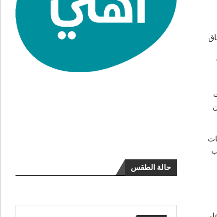
اق
ت
ن
ات
ب
حالة الطقس
على