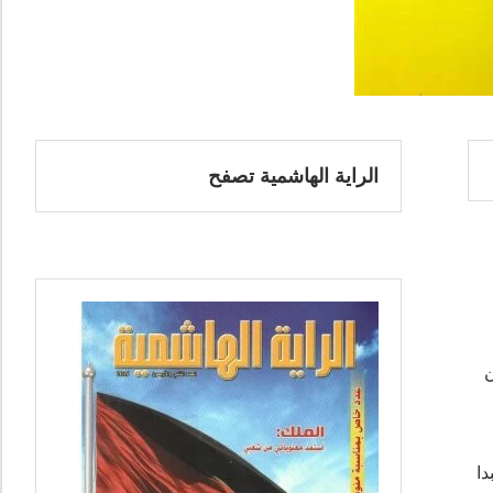
الراية الهاشمية تصفح
ن
دا