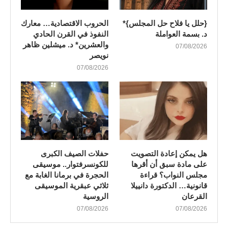
{حلل يا فلاح حل المجلس}*
الحروب الاقتصادية… معارك
د. بسمة العواملة
النفوذ في القرن الحادي
والعشرين* د. ميشلين ظاهر
07/08/2026
نويصر
07/08/2026
هل يمكن إعادة التصويت
​حفلات الصيف الكبرى
على مادة سبق أن أقرها
للكونسرفتوار.. موسيقى
مجلس النواب؟ قراءة
الحجرة في برمانا الغابة مع
قانونية… الدكتورة دانييلا
ثلاثي عبقرية الموسيقى
القرعان
الروسية
07/08/2026
07/08/2026