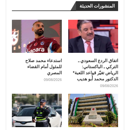
المنشورات الحديثة
اتفاق الردع السعودي ـ
استدعاء محمد صلاح
التركي ـ الباكستاني:
للمثول أمام القضاء
الرياض تغيّر قواعد اللعبة*
المصري
الدكتور محمد أبو هديب
09/08/2026
09/08/2026