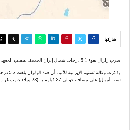
شاركها
ضرب زلزال بقوة 5,1 درجات شمال إيران الجمعة، بحسب المعهد الأميركي للجيوفيزياء، فيما تشن إسرائيل غارات جوية متكررة على البلاد.
(ستة أميال) على مسافة حوالى 37 كيلومترا (23 ميلا) جنوب غرب مدينة سمنان.