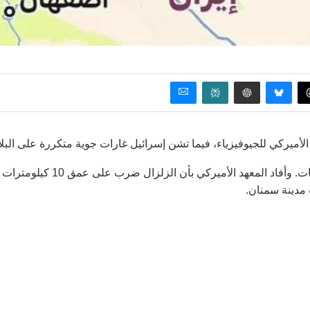
وذكرت وكالة تسنيم الإيرانية للأنباء أن قوة الزلزال بلغت 5,2 درجات. وأفاد المعهد الأميركي بأن الزلزال ضرب على عمق 10 كيلومترات