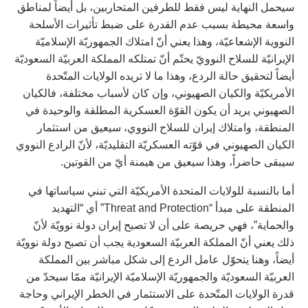
سيحمل النهاية ليس فقط للطرفين المتحاربين، بل أيضاً لمناطق
واسعة محيطة بسبب عدم القدرة على ضبط تأثيرات الأسلحة
النووية الإشعاعيّة، وهذا يعني أنّ امتلاك الجمهوربّة الإسلاميّة
الإيرانيّة للسلاح النوويّ يحتّم أنّ تمتلكه المملكة العربيّة السعوديّة
أيضاً لتحقيق حالة الردع، وهذا ما لا تريده الولايات المتّحدة
الأمريكيّة والكيان الصهيوني، وإن كان لأسباب مختلفة، فالكيان
الصهيوني يريد أن يكون القوّة العسكرية المطلقة والوحيدة في
المنطقة، وامتلاك إيران للسلاح النووي، سيعيق من استثمار
الكيان الصهيوني في قوّته العسكريّة التقليديّة، لأنّ الرادع النووي
سيبقى حاضراً، وهذا سيعيق من هيمنة أيّ من القوتين.
أما بالنسبة للولايات المتحدة الأمريكيّة التي تبني سياساتها في
المنطقة على مبدأ “Threat and Protection” أي “التهديد
والحماية”، فهي حريصة على أن لا تصبح إيران دولة نوويّة لأنّ
ذلك يعني أنّ المملكة العربيّة السعودية يجب أن تصبح دولة نوويّة
أيضاً، وهنا يتحوّل عامل الردع إلى شكل مباشر بين المملكة
العربيّة السعوديّة والجمهوريّة الإسلاميّة الإيرانيّة ممّا سيحدّ من
قدرة الولايات المتّحدة على الاستثمار في الخطر الإيراني وحاجة