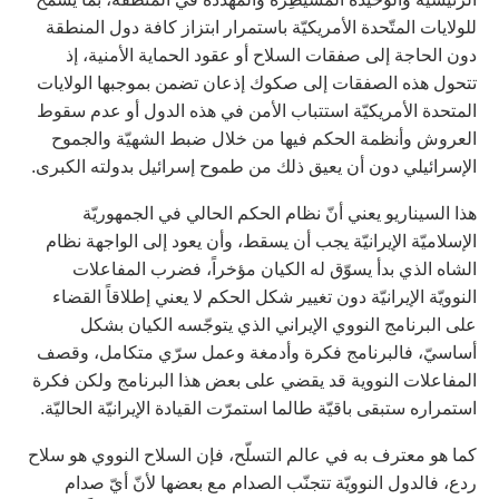
للولايات المتّحدة الأمريكيّة باستمرار ابتزاز كافة دول المنطقة
دون الحاجة إلى صفقات السلاح أو عقود الحماية الأمنية، إذ
تتحول هذه الصفقات إلى صكوك إذعان تضمن بموجبها الولايات
المتحدة الأمريكيّة استتباب الأمن في هذه الدول أو عدم سقوط
العروش وأنظمة الحكم فيها من خلال ضبط الشهيّة والجموح
الإسرائيلي دون أن يعيق ذلك من طموح إسرائيل بدولته الكبرى.
هذا السيناريو يعني أنّ نظام الحكم الحالي في الجمهوريّة
الإسلاميّة الإيرانيّة يجب أن يسقط، وأن يعود إلى الواجهة نظام
الشاه الذي بدأ يسوّق له الكيان مؤخراً، فضرب المفاعلات
النوويّة الإيرانيّة دون تغيير شكل الحكم لا يعني إطلاقاً القضاء
على البرنامج النووي الإيراني الذي يتوجّسه الكيان بشكل
أساسيّ، فالبرنامج فكرة وأدمغة وعمل سرّي متكامل، وقصف
المفاعلات النووية قد يقضي على بعض هذا البرنامج ولكن فكرة
استمراره ستبقى باقيّة طالما استمرّت القيادة الإيرانيّة الحاليّة.
كما هو معترف به في عالم التسلّح، فإن السلاح النووي هو سلاح
ردع، فالدول النوويّة تتجنّب الصدام مع بعضها لأنّ أيّ صدام