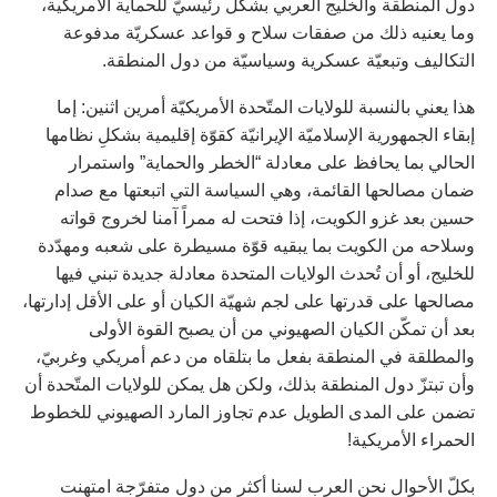
دول المنطقة والخليج العربي بشكل رئيسيّ للحماية الأمريكية،
وما يعنيه ذلك من صفقات سلاح و قواعد عسكريّة مدفوعة
التكاليف وتبعيّة عسكرية وسياسيّة من دول المنطقة.
هذا يعني بالنسبة للولايات المتّحدة الأمريكيّة أمرين اثنين: إما
إبقاء الجمهورية الإسلاميّة الإيرانيّة كقوّة إقليمية بشكلِ نظامها
الحالي بما يحافظ على معادلة “الخطر والحماية” واستمرار
ضمان مصالحها القائمة، وهي السياسة التي اتبعتها مع صدام
حسين بعد غزو الكويت، إذا فتحت له ممراً آمنا لخروج قواته
وسلاحه من الكويت بما يبقيه قوّة مسيطرة على شعبه ومهدّدة
للخليج، أو أن تُحدث الولايات المتحدة معادلة جديدة تبني فيها
مصالحها على قدرتها على لجم شهيّة الكيان أو على الأقل إدارتها،
بعد أن تمكّن الكيان الصهيوني من أن يصبح القوة الأولى
والمطلقة في المنطقة بفعل ما بتلقاه من دعم أمريكي وغربيّ،
وأن تبتزّ دول المنطقة بذلك، ولكن هل يمكن للولايات المتّحدة أن
تضمن على المدى الطويل عدم تجاوز المارد الصهيوني للخطوط
الحمراء الأمريكية!
بكلّ الأحوال نحن العرب لسنا أكثر من دول متفرّجة امتهنت