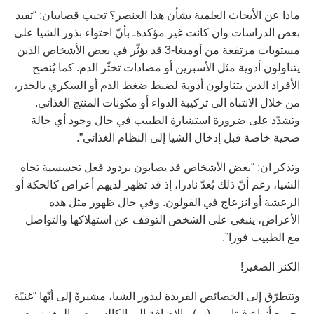
ماذا عن الأبحاث العلمية بشأن هذا العنصر؟ تجيب قصابيان: “تفيد
بعض الدراسات وان كانت غير مؤكدةـ بأنّ احتواء بذور الشيا على
مستويات مرتفعة من أوميغا-3 قد يؤثّر في بعض الأشخاص الذين
يتناولون أدوية مثل الأسبرين أو مضادات تخثّر الدم. كما يُنصح
الأفراد الذين يتناولون أدوية لضبط ضغط الدم أو السكري بالحذر،
من خلال الانتباه الى تركيبة الدواء أو مكونات المنتج الغذائي.
وتشدّد على ضرورة استشارة الطبيب في حال وجود أي حالة
صحية خاصة قبل إدخال الشيا إلى النظام الغذائي”.
وتذكر ان: “بعض الأشخاص قد يصابون بردود فعل تحسسية تجاه
الشيا، رغم أنّ ذلك يُعدّ نادرا، إذ قد تظهر لديهم أعراض كالحكة أو
الرعشة أو انزعاج في القولون. وفي حال ظهور مثل هذه
الأعراض، ينبغي على الشخص التوقف عن استهلاكها والتواصل
مع الطبيب فورا”.
الكنز الصغير!
وتتطرّق إلى الخصائص الفريدة لبذور الشيا، مشيرةً إلى أنّها “غنيّة
بجميع أنواع فيتامين (ب)، بالإضافة إلى الكالسيوم، والمغنيزيوم،