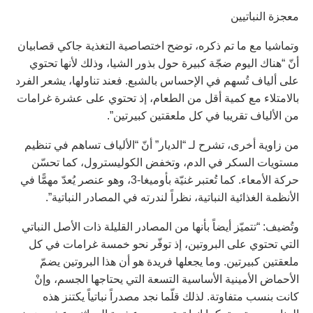
معجزة النباتيين
وتماشيا مع ما تم ذكره، توضح اختصاصية التغذية جاكي قصابيان
أنّ “هناك اليوم ضجّة كبيرة حول بذور الشيا، وذلك لأنها تحتوي
على ألياف تُسهم في الإحساس بالشبع. فعند تناولها، يشعر الفرد
بالامتلاء مع كمية أقل من الطعام، إذ تحتوي على عشرة غرامات
من الألياف تقريبا في كل ملعقتين كبيرتين”.
من زاوية أخرى، تشرح لـ “الديار” أنّ “الألياف تساهم في تنظيم
مستويات السكر في الدم، وتخفض الكوليسترول، كما تحسّن
حركة الأمعاء. كما تُعتبر غنيّة بأوميغا-3، وهو عنصر يُعدّ مهمًّا في
الأنظمة الغذائية النباتية، نظراً لندرته في المصادر النباتية”.
وتُضيف: “تتميّز أيضاً بأنها من المصادر القليلة ذات الأصل النباتي
التي تحتوي على البروتين، إذ توفّر نحو خمسة غرامات في كل
ملعقتين كبيرتين. وما يجعلها فريدة هو أن هذا البروتين يضمّ
الأحماض الأمينية الأساسية التسعة التي يحتاجها الجسم، وإنْ
كانت بنسب متفاوتة. لذلك قلّما نجد مصدراً نباتياً يكتنز هذه