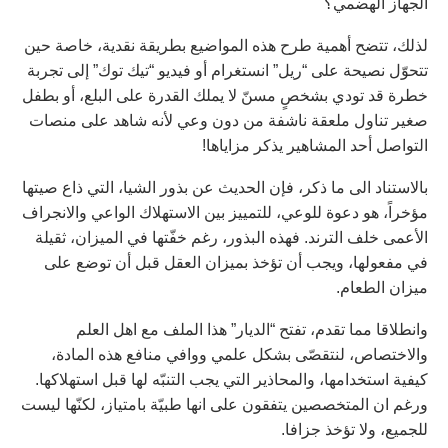
الجهاز الهضمي؟
لذلك، تتضح أهمية طرح هذه المواضيع بطريقة نقدية، خاصة حين
تتحوّل نصيحة على “ريل” انستغرام أو فيديو “تيك توك” إلى تجربة
خطرة قد تودي بشخصٍ مسنّ لا يملك القدرة على البلع، أو بطفل
صغير تناول ملعقة ناشفة من دون وعي لأنه شاهد على منصات
التواصل أحد المشاهير يذكر مزاياها!
بالاستناد الى ما ذكر، فإن الحديث عن بذور الشيا، التي ذاع صيتها
مؤخراً، هو دعوة للوعي، للتمييز بين الاستهلاك الواعي والانجراف
الأعمى خلف الترند. فهذه البذور، رغم خفّتها في الميزان، ثقيلة
في مفعولها، ويجب أن تؤخذ بميزان العقل قبل أن توضع على
ميزان الطعام.
وانطلاقا مما تقدم، تفتح “الديار” هذا الملف مع اهل العلم
والاختصاص، لنتقصّى بشكل علمي ووافي منافع هذه المادة،
كيفية استخدامها، والمحاذير التي يجب التنبّه لها قبل استهلاكها.
ورغم ان المتخصصين يتفقون على انها طبيّة بامتياز، لكنّها ليست
للجميع، ولا تؤخذ جزافا.