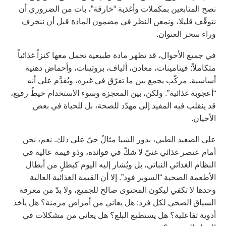
نصح المتابعين بمكملات وأغذية “خارقة”، بات من الضروري أن
نتوقّف قليلا، ونمعن النظر في مضمون المادة قبل أن ننجرف
وراء سحر العنوان.
في جميع الأحوال، قد تظهر مادة طبيعية تحمل معها كنزاً غذائياً
متكاملاً: فيتامينات، معادن، ألياف، بروتينات، وأحماض دهنية
أساسية. مركّب يجمع بين ما تفرّق في غيره، ويُقدَّم على أنه
“أعجوبة غذائية”. ولكن، بين المعجزة وسوء الاستخدام خيطٌ رفيع،
قد ينقلب فيه المفيد إلى مهدّد للصحة، بل للحياة في بعض
الأحيان.
على الصعيد الطبي، بذور الشيا مثالٌ حيّ على ذلك. نعم، نحن
أمام عنصر غذائي غنيّ لا شكّ في فوائده، وذو قيمة عالية في
النظام الغذائي النباتي، بل ويُشار إليه اليوم كبطلٍ من أبطال
الأطعمة الصحية “السوبر فود”. إلا أن القيمة الغذائية العالية
وحدها لا تكفي ليكون المحتوى صالح للجميع، ولا بدّ من معرفة
السياق الصحي لكل فرد: هل يعاني من أمراض مزمنة؟ هل يأخذ
أدوية تفاعلية؟ هل يستطيع البلع؟ هل يعاني من مشكلات في