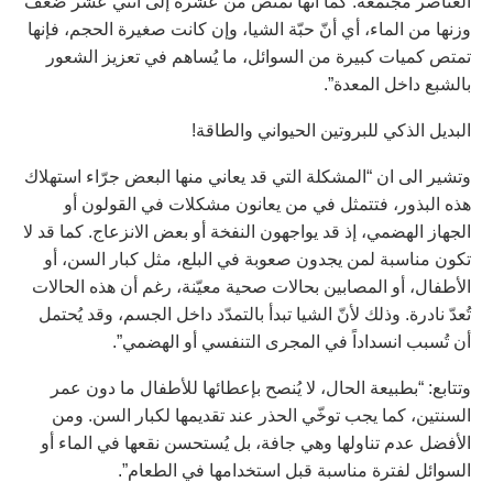
العناصر مجتمعة. كما انها تمتص من عشرة إلى اثني عشر ضعف
وزنها من الماء، أي أنّ حبّة الشيا، وإن كانت صغيرة الحجم، فإنها
تمتص كميات كبيرة من السوائل، ما يُساهم في تعزيز الشعور
بالشبع داخل المعدة”.
البديل الذكي للبروتين الحيواني والطاقة!
وتشير الى ان “المشكلة التي قد يعاني منها البعض جرّاء استهلاك
هذه البذور، فتتمثل في من يعانون مشكلات في القولون أو
الجهاز الهضمي، إذ قد يواجهون النفخة أو بعض الانزعاج. كما قد لا
تكون مناسبة لمن يجدون صعوبة في البلع، مثل كبار السن، أو
الأطفال، أو المصابين بحالات صحية معيّنة، رغم أن هذه الحالات
تُعدّ نادرة. وذلك لأنّ الشيا تبدأ بالتمدّد داخل الجسم، وقد يُحتمل
أن تُسبب انسداداً في المجرى التنفسي أو الهضمي”.
وتتابع: “بطبيعة الحال، لا يُنصح بإعطائها للأطفال ما دون عمر
السنتين، كما يجب توخّي الحذر عند تقديمها لكبار السن. ومن
الأفضل عدم تناولها وهي جافة، بل يُستحسن نقعها في الماء أو
السوائل لفترة مناسبة قبل استخدامها في الطعام”.