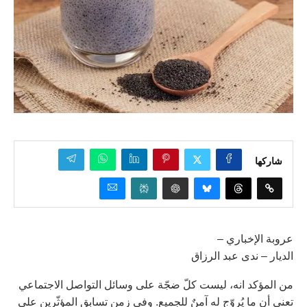
شاركها
عروبة الإخباري –
الديار – ندى عبد الرزاق
من المؤكد انه، ليست كلّ ضجّة على وسائل التواصل الاجتماعي
تعني أن ما يُروّج له آمنٌ للجميع. وفي زمن تسابق المؤثّرين على