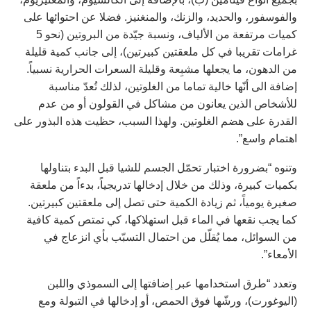
والفوسفور، والحديد، والزنك، والمنغنيز. فضلا عن احتوائها على
كميات مرتفعة من الألياف، ونسبة جيّدة من البروتين (نحو 5
غرامات تقريبا في كل ملعقتين كبيرتين)، إلى جانب كمية قليلة
من الدهون، ما يجعلها مشبِعة وقليلة السعرات الحرارية نسبياً.
إضافة الى أنّها خالية تماما من الغلوتين، لذلك تُعدّ مناسبة
للأشخاص الذين يعانون من مشاكل في القولون أو من عدم
القدرة على هضم الغلوتين. ولهذا السبب، حظيت هذه البذور على
اهتمام واسع”.
وتنوه “بضرورة اختبار تحمّل الجسم للشيا قبل البدء بتناولها
بكميات كبيرة، وذلك من خلال إدخالها تدريجياً، بدءاً من ملعقة
صغيرة يومياً، ثم زيادة الكمية حتى تصل إلى ملعقتين كبيرتين.
كما يجب نقعها في الماء قبل استهلاكها، كي تمتص كمية كافية
من السوائل، مما يُقلّل من احتمال التسبّب بأي انزعاج في
الأمعاء”.
وتعدد “طرق استخدامها عبر إضافتها إلى السموذي واللبن
(اليوغورت)، ورشّها فوق الحمص، أو إدخالها في التبولة ومع