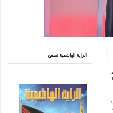
الراية الهاشمية تصفح
ة
ة