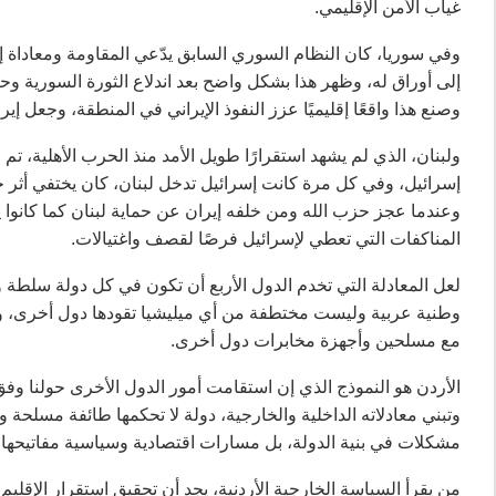
غياب الأمن الإقليمي.
وفي سوريا، كان النظام السوري السابق يدّعي المقاومة ومعاداة 
إلى أوراق له، وظهر هذا بشكل واضح بعد اندلاع الثورة السورية 
وصنع هذا واقعًا إقليميًا عزز النفوذ الإيراني في المنطقة، وجعل
ولبنان، الذي لم يشهد استقرارًا طويل الأمد منذ الحرب الأهلية، 
إسرائيل، وفي كل مرة كانت إسرائيل تدخل لبنان، كان يختفي أثر
وعندما عجز حزب الله ومن خلفه إيران عن حماية لبنان كما كانوا 
المناكفات التي تعطي لإسرائيل فرصًا لقصف واغتيالات.
لعل المعادلة التي تخدم الدول الأربع أن تكون في كل دولة سلطة و
وطنية عربية وليست مختطفة من أي ميليشيا تقودها دول أخرى، 
مع مسلحين وأجهزة مخابرات دول أخرى.
الأردن هو النموذج الذي إن استقامت أمور الدول الأخرى حولنا وفق 
وتبني معادلاته الداخلية والخارجية، دولة لا تحكمها طائفة مسلح
مشكلات في بنية الدولة، بل مسارات اقتصادية وسياسية مفاتيحها بي
من يقرأ السياسة الخارجية الأردنية، يجد أن تحقيق استقرار الإقلي