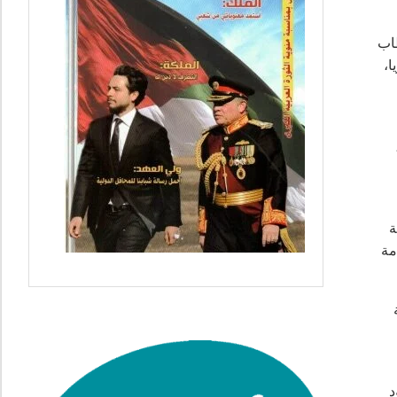
طاب
ا،
ة
مة
د