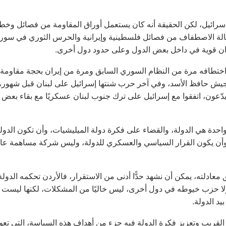
إسرائيل، لكن الحقيقة أنه كان يستعمل أوراق المقاومة من فصائل وخ
وحالة الاصطفاف من فصائل فلسطينية وإيرانية والحرس الثوري في سوري
 إيران قوية في داخل بعض الدول وعلى حدود دول أخرى.
تم اختطافه مرة من النظام السوري السابق ومرة من إيران بحجة مقاومة
 جيش حافظ الأسد، وفي آخر حرب شنتها إسرائيل على لبنان قبل شهور،
يدّعون، اتفقوا مع إسرائيل على ترك جنوب لبنان عسكريًا مع بقاء بعض
احدة هي الدولة، والقضاء على فكرة دولة الميليشيات، وأن تكون الدول
وأن يكون القرار السياسي والعسكري للدولة، وليس شركة مساهمة عا
معادلته، يمكن أن نشهد حدًّا أدنى من الاستقرار، فالأردن تحكمه الدولة
ة ولا حزب خيوطه في دول أخرى، ليس خاليًا من المشكلات، لكنها ليست
د الدولة.
م القريب وتعزيز فكرة الدولة فيه جزء من أهداف هذه السياسة، التي تعو